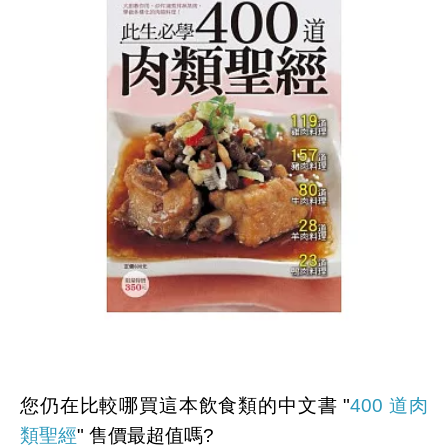
您仍在比較哪買這本飲食類的中文書 "
400 道肉
類聖經
" 售價最超值嗎?