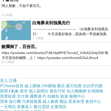
閱人無數，不如千瘡百孔。
4 小時前
白海豚未到強風先行
除非是特別的用餐習慣，
----------------------------------- 〈白海豚未到強風先
否則一般家中的餐桌上，
行〉 今天清晨好無奈，因為我一早就被強風
3 小時前
多少都會有一兩道的肉類料理，
被擱倒了，百份百。
吃慣了的雞豬牛羊鴨肉，
https://youtube.com/shorts/JT4fLHpMfYE?is=uk2_hVbA2IJnlyGW 唯
究竟還能有些什麼變化呢？
天空是你的極限，上！ https://youtube.com/shorts/G3a1Jhcu4
10 小時前
其實只要運用不同的烹調方式，
炒、炸、滷、煮、拌、淋、蒸、烤，
登入
註冊
再搭配上豐富多變化性的季節食材，
PChome首頁
線上購物
24h購物
書店
露天拍賣
比比昂代購
新聞
/
氣象
股市
個人新聞台
廣告刊登
加入聯播網
全球購物
在家也可以吃到和小館子一樣的美味料理。
買賣租屋
支付連
國際連
Pi 拍錢包
旅遊
服務中心
買車
旅行團
汽車險推薦
線上麻將
雜誌
星座命理
會員中心
一元簡訊
直播達人
數位憑證
企業簡訊
書中兼具經典、家常和創意的400道肉類料理，