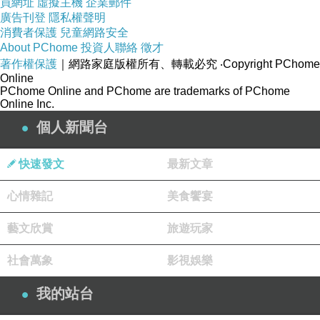
買網址
虛擬主機
企業郵件
讓你天天都可以享用不同的新菜色，
廣告刊登
隱私權聲明
想吃哪一道菜，
消費者保護
兒童網路安全
About PChome
投資人聯絡
徵才
著作權保護
｜網路家庭版權所有、轉載必究
‧Copyright PChome
Online
PChome Online and PChome are trademarks of PChome
Online Inc.
個人新聞台
新聞分享
快速發文
最新文章
心情雜記
美食饗宴
藝文欣賞
旅遊玩家
文章標籤
社會萬象
影視娛樂
我的站台
PTT 400 道肉類聖經, 社團 400 道肉類聖經, 粉