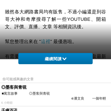
雖然各大網路書局均有販售，不過小編還是到谷
哥大神和奇摩搜尋了解一些YOUTUBE、開箱
文、評價、直播、文章 等相關資訊後。
幫您整理出來在 "
這裡
" 最優惠啦。
有需要的粉粉可以點擊連結或按鈕就能獲取最新
繼續閱讀
的優惠折扣訊息啦~
你可能感興趣的文章
◎墨客與青硯
=>點此取得優惠<=
■寓言故事 ◎墨客與青硯
⊕潘文良 一個年輕
6 小時前
的墨客，在京城的古玩肆裡
千瘡百孔