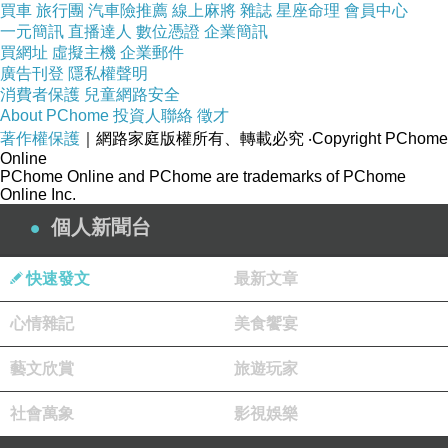
買車
旅行團
汽車險推薦
線上麻將
雜誌
星座命理
會員中心
一元簡訊
直播達人
數位憑證
企業簡訊
買網址
虛擬主機
企業郵件
廣告刊登
隱私權聲明
消費者保護
兒童網路安全
About PChome
投資人聯絡
徵才
著作權保護
｜網路家庭版權所有、轉載必究
‧Copyright PChome
Online
PChome Online and PChome are trademarks of PChome
Online Inc.
個人新聞台
快速發文
最新文章
心情雜記
美食饗宴
藝文欣賞
旅遊玩家
社會萬象
影視娛樂