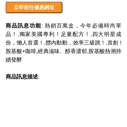
商品訊息功能
: 熱銷百萬盒，今年必備時尚單
品！,獨家美國專利！足量配方！,四大明星成
份，懶人首選！,體內動動，效率三級跳！,首創 !
胺基酸+咖啡,經典滋味、醇香濃郁,胺基酸熱潮持
續發酵
商品訊息描述
: