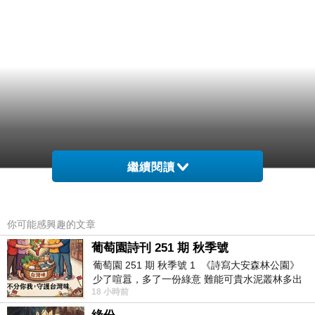
繼續閱讀
你可能感興趣的文章
葡萄園詩刊 251 期 秋季號
葡萄園 251 期 秋季號 1 《詩寫大安森林公園》
少了喧囂，多了一份綠意 難能可貴水泥叢林多出
18 小時前
一