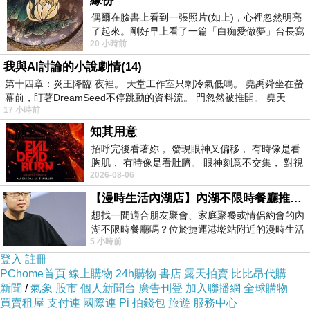
緣份
偶爾在臉書上看到一張照片(如上)，心裡忽然明亮
了起來。剛好早上看了一篇「白痴愛做夢」台長寫
20 小時前
的貼文，在回顧年輕時瘋狂愛上
我與AI討論的小說劇情(14)
第十四章：炎王降臨 夜裡。 天堂工作室只剩冷氣低鳴。 堯禹舜坐在螢
幕前，盯著DreamSeed不停跳動的資料流。 門忽然被推開。 堯天
17 小時前
知其用意
招呼完後看著妳， 發現眼神又偏移， 有時像是看
胸肌， 有時像是看肚臍。 眼神刻意不交集， 對視
2026-08-06
視線不對齊， 讓我很難不
【漫時生活內湖店】內湖不限時餐廳推薦｜捷運港墘站美食，聚餐、約會、家庭聚會首選，正餐甜點一次滿足
想找一間適合朋友聚會、家庭聚餐或情侶約會的內
湖不限時餐廳嗎？位於捷運港墘站附近的漫時生活
5 小時前
內湖店，從捷運站步行約4分鐘即可抵
登入
註冊
PChome首頁
線上購物
24h購物
書店
露天拍賣
比比昂代購
新聞
/
氣象
股市
個人新聞台
廣告刊登
加入聯播網
全球購物
買賣租屋
支付連
國際連
Pi 拍錢包
旅遊
服務中心