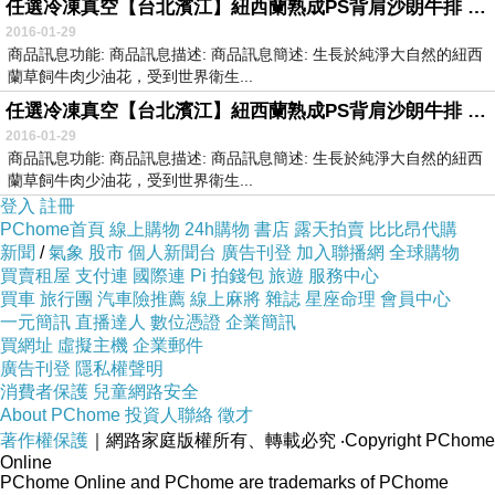
任選冷凍真空【台北濱江】紐西蘭熟成PS背肩沙朗牛排 300g片(2片裝)
2016-01-29
商品訊息功能: 商品訊息描述: 商品訊息簡述: 生長於純淨大自然的紐西
蘭草飼牛肉少油花，受到世界衛生...
任選冷凍真空【台北濱江】紐西蘭熟成PS背肩沙朗牛排 300g片(2片裝)
2016-01-29
商品訊息功能: 商品訊息描述: 商品訊息簡述: 生長於純淨大自然的紐西
蘭草飼牛肉少油花，受到世界衛生...
登入
註冊
PChome首頁
線上購物
24h購物
書店
露天拍賣
比比昂代購
新聞
/
氣象
股市
個人新聞台
廣告刊登
加入聯播網
全球購物
買賣租屋
支付連
國際連
Pi 拍錢包
旅遊
服務中心
買車
旅行團
汽車險推薦
線上麻將
雜誌
星座命理
會員中心
一元簡訊
直播達人
數位憑證
企業簡訊
買網址
虛擬主機
企業郵件
廣告刊登
隱私權聲明
消費者保護
兒童網路安全
About PChome
投資人聯絡
徵才
著作權保護
｜網路家庭版權所有、轉載必究
‧Copyright PChome
Online
PChome Online and PChome are trademarks of PChome