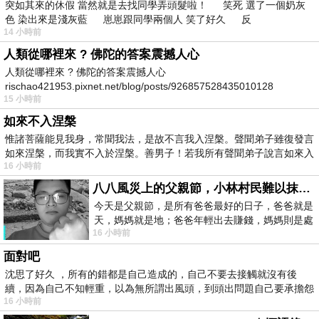
突如其來的休假 當然就是去找同學弄頭髮啦！ 笑死 選了一個奶灰
色 染出來是淺灰藍 崽崽跟同學兩個人 笑了好久 反
14 小時前
人類從哪裡來 ? 佛陀的答案震撼人心
人類從哪裡來 ? 佛陀的答案震撼人心
rischao421953.pixnet.net/blog/posts/926857528435010128
15 小時前
如來不入涅槃
惟諸菩薩能見我身，常聞我法，是故不言我入涅槃。聲聞弟子雖復發言
如來涅槃，而我實不入於涅槃。善男子！若我所有聲聞弟子說言如來入
16 小時前
八八風災上的父親節，小林村民難以抹滅的痛
今天是父親節，是所有爸爸最好的日子，爸爸就是
天，媽媽就是地；爸爸年輕出去賺錢，媽媽則是處
16 小時前
理家務，職業不分高低貴賤，只有人品才
面對吧
沈思了好久 ，所有的錯都是自己造成的，自己不要去接觸就沒有後
續，因為自己不知輕重，以為無所謂出風頭，到頭出問題自己要承擔怨
16 小時前
不