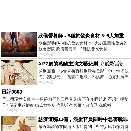
欣儀營養師 - 6種抗發炎食材 & 6大加重慢性發炎的飲食習慣
欣儀營養師-6種抗發炎食材 & 6大加重慢性發炎的
飲食習慣 欣儀營養師 - 6種抗發炎食材
19 小時前
https://www.facebook.com/photo/?fbid=147
AI27歲的葛蘭主演文藝悲劇〈情深似海〉 #戀上老電影 #葛蘭 #粟子
談到葛蘭，多會直接聯想到歌舞電影，但〈情深似
海〉卻很特別，葛蘭不唱歌、不跳舞，從頭到尾專
20 小時前
心演戲。拍攝期間，經常工作超過12個鐘
日記0808
早上很現世安穩 中午吃碗熱門的三媽臭臭鍋 下午午睡起來 不想打擾雙
子J 做家事的節奏 出去散散步 有影片有真相：白海豚 在飲料
20 小時前
慈濟遭騙10億，混蛋官員陳時中急著脫罪
最近賴清德在圓山大飯店提到，對待人民就像對待