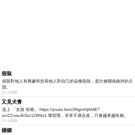
假裝
假裝對他人有興趣和忽視他人對自己的這種假裝，是社會關係維持的主
因。
23 小時前
又見犬青
送上 「女孩 依賴」 https://youtu.be/o3NgmHjAHiE?
is=CCvsvJhSur12W4s1 壞習慣，非常不適合改，只會越來越依賴。
23 小時前
我害怕的
婚姻