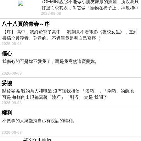
↑GEMINI說它不能做小朋友尿尿的插圖，所以我只
好退而求其次，叫它做「寵物在椅子上，神龕和中
2026-08-08
年人臉孔」的畫了。 六月底
八十八頁的青春～序
【序】 高中，我終於寫了高中 我刻意不看電影《夜校女生》，直到
書稿全數殺青。刻意的。 不過畢竟是替自己寫序（
2026-08-08
傷心
我傷心的不是妳不愛我了，而是我竟然這麼愛妳。
2026-08-08
妥協
關於妥協 我的為人和職業 沒有讓我相信 「湊巧」，「剛巧」的餘地
可是 每樣的出現都寫著「湊巧」「剛巧」 於是 我問了
2026-08-08
權利
不做事的人總堅持自己有說話的權利。
2026-08-08