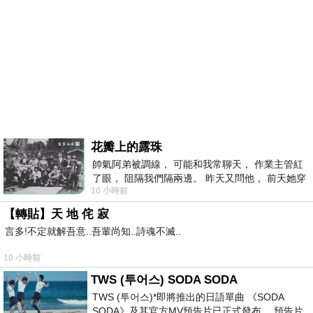
花瓣上的露珠
帥氣阿弟被調線， 可能和我常聊天， 作業主管紅
了眼， 阻隔我們隔兩邊。 昨天又問他， 前天她穿
10 小時前
什麼顏色衣服， 不經
【轉貼】天 地 侘 寂
言多!不定就解吾意..吾輩尚知..詩魂不滅..
10 小時前
TWS (투어스) SODA SODA
TWS (투어스)*即將推出的日語單曲 《SODA
SODA》及其官方MV預告片已正式發布。 預告片