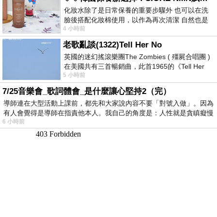
化妝水除了是日常保養的重要步驟外 也可以在洗
臉後搭配化妝棉使用，以作為再次清潔 自然也是
4 小時前
我的保養必備品項 不過，我對於化妝
老歌亂談(1322)Tell Her No
英國的迷幻搖滾樂團The Zombies ( 殭屍合唱團 )
在美國共有三首暢銷曲，此首1965的《Tell Her
5 小時前
No》即為其中之一，在告示牌百大單曲
7/25音樂會_歌詞體會_是什麼讓心堅持2（完）
導師連在大型活動上課前，都先和大家說內容不要「對號入做」。因為
有人會覺得是導師在指責他本人。我自己的角度是：人性就是貪瞋癡慢
6 小時前