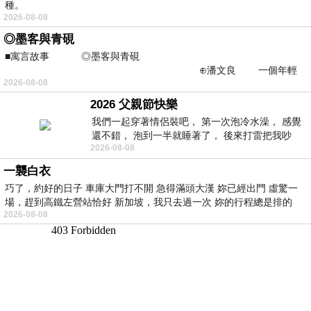
種。
2026-08-08
◎墨客與青硯
■寓言故事 ◎墨客與青硯
⊕潘文良 一個年輕
2026-08-08
的墨客，在京城的古玩肆裡
2026 父親節快樂
我們一起穿著情侶裝吧， 第一次泡冷水澡， 感覺
還不錯， 泡到一半就睡著了， 後來打雷把我吵
2026-08-08
醒， 手
一襲白衣
巧了，約好的日子 車庫大門打不開 急得滿頭大漢 妳已經出門 虛驚一
場，趕到高鐵左營站恰好 新加坡，我只去過一次 妳的行程總是排的
2026-08-08