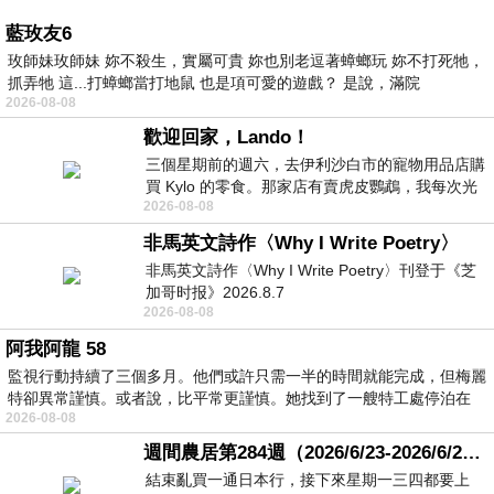
藍玫友6
玫師妹玫師妹 妳不殺生，實屬可貴 妳也別老逗著蟑螂玩 妳不打死牠，
抓弄牠 這...打蟑螂當打地鼠 也是項可愛的遊戲？ 是說，滿院
2026-08-08
歡迎回家，Lando！
三個星期前的週六，去伊利沙白市的寵物用品店購
買 Kylo 的零食。那家店有賣虎皮鸚鵡，我每次光
2026-08-08
顧都會去看一下。他們偶爾會引進 C
非馬英文詩作〈Why I Write Poetry〉
非馬英文詩作〈Why I Write Poetry〉刊登于《芝
加哥时报》2026.8.7
2026-08-08
阿我阿龍 58
監視行動持續了三個多月。他們或許只需一半的時間就能完成，但梅麗
特卻異常謹慎。或者說，比平常更謹慎。她找到了一艘特工處停泊在
2026-08-08
週間農居第284週（2026/6/23-2026/6/24) 夏至 金黃稻浪洋溢豐收喜悅
結束亂買一通日本行，接下來星期一三四都要上