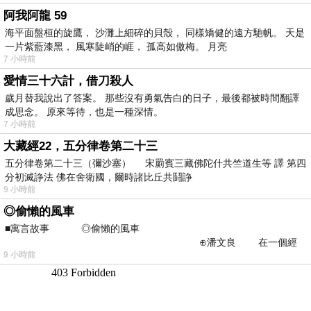
阿我阿龍 59
海平面盤桓的旋鷹， 沙灘上細碎的貝殼， 同樣矯健的遠方馳帆。 天是
一片紫藍漆黑， 風寒陡峭的崕， 孤高如傲梅。 月亮
7 小時前
愛情三十六計，借刀殺人
歲月替我說出了答案。 那些沒有勇氣告白的日子，最後都被時間翻譯
成思念。 原來等待，也是一種深情。
7 小時前
大藏經22，五分律卷第二十三
五分律卷第二十三（彌沙塞） 宋罽賓三藏佛陀什共竺道生等 譯 第四
分初滅諍法 佛在舍衛國，爾時諸比丘共鬪諍
9 小時前
◎偷懶的風車
■寓言故事 ◎偷懶的風車
⊕潘文良 在一個經
9 小時前
常颳風的山丘上—&m