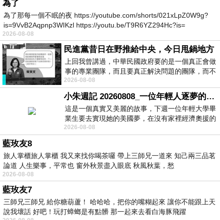
為了
為了那每一個不眠的夜 https://youtube.com/shorts/021xLpZ0W9g?
is=9VvB2Aqpnp3WIKzl https://youtu.be/T9R6YZ294Hc?is=
2026-08-08
民進黨昔日在野推給中央，今日甩鍋地方
上回我曾講過，中華民國政府要的是一個真正會做
事的專業團隊，而且要真正解決問題的團隊，而不
2026-08-08
是只會到處甩鍋的雙標團隊，最近民進黨
小朱週記 20260808_一位年輕人逐夢的真實故事
這是一個真實又美麗的故事，下週一位年輕大學畢
業生要去實現她的美國夢，在沒有家裡經濟奧援的
2026-08-08
情況下，靠著自我努力工作累積出國基
藍玫友8
旅人掌櫃旅人掌櫃 我又來找你喝茶囉 帶上三師兄一道來 知己兩三品茗
論道 人生樂事，平常也 窗外秋景盡入眼底 秋風秋葉，愁
2026-08-08
藍玫友7
三師兄三師兄 給你糖葫蘆！ 哈哈哈，把你的嘴糊起來 讓你不能跟上天
說我壞話 好吧！玩打蟑螂是有點髒 那一起來去看白海豚飛躍