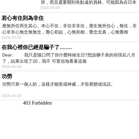
班，而且還要開到有點遠的員林。可能因為在日本
2026-08-08
花不少錢，星期一出門上班時，心裡沒有一
若心有住則為非住
應無所住而生其心。本心不住，非住非非住，應生無所住心，無住，非
心非非心無念無無念，覺心初起，心無初相，覺念念真，心無覺相
2026-08-08
在我心裡你已經是騙子了........
Dear: 我只是隨口問了你什麼時候生日?想說獅子座的你現在八月
了，結果出現了20，我不 可置信地看著這個
2026-08-08
功勞
功勞只算一個人的，這樣才能形成神威，才容易變成佳話。
2026-08-08