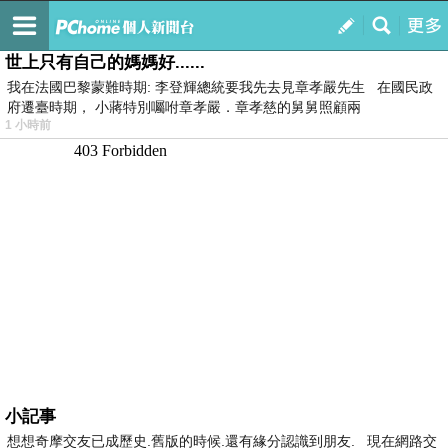
我的
最新文章
世上只有自己的媽媽好......
我在法國巴黎蒙難時期: 李登輝總統要我先去見章孝嚴先生 在國民政
府遷臺時期， 小蔣特別囑咐章孝嚴．章孝慈的舅舅照顧兩
1 小時前
小記事
想想奇摩交友已成歷史.舊版的時候.還有緣分認識到朋友. 現在網路交