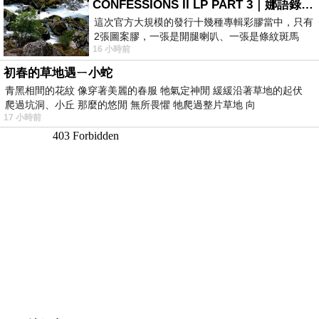
CONFESSIONS II LP PART 3｜娜語錄II LP PART 3
這次官方大規模的發行十幾種專輯彩膠當中，只有
2張圖案膠，一張是開腿喇叭、一張是條紋斑馬
16 小時前
版；目前官網上只剩澳洲商店AU STORE
初春的草地遇ㄧ小蛇
青黑相間的花紋 像穿著美麗的春服 牠氣定神閒 緩緩沿著草地的起伏
爬過坑洞、小丘 那麼的悠閒 無所畏懼 牠爬過整片草地 向
17 小時前