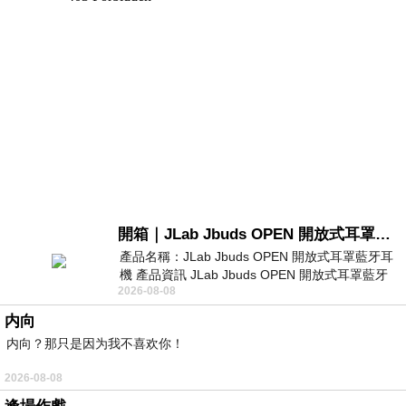
開箱｜JLab Jbuds OPEN 開放式耳罩藍牙耳機 - 設計美學，輕巧、透氣、環境音全物理達成！
產品名稱：JLab Jbuds OPEN 開放式耳罩藍牙耳
機 產品資訊 JLab Jbuds OPEN 開放式耳罩藍牙
2026-08-08
耳機評語：非常有特色，值得喜愛美型工
内向
内向？那只是因为我不喜欢你！
2026-08-08