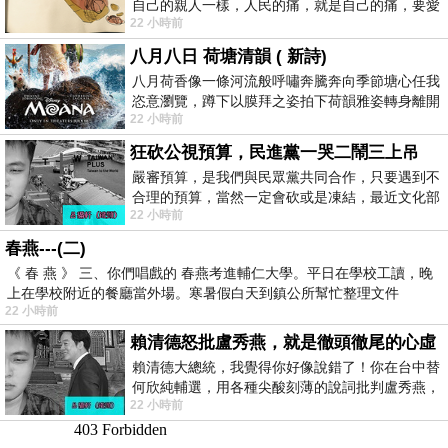
自己的親人一樣，人民的痛，就是自己的痛，要愛
22 小時前
民如親，說的這麼好聽，實際上根本沒做
八月八日 荷塘清韻 ( 新詩)
八月荷香像一條河流般呼嘯奔騰奔向季節塘心任我
恣意瀏覽，蹲下以膜拜之姿拍下荷韻雅姿轉身離開
22 小時前
時我把美麗的遐想掛在亭亭葉柄上盼望
狂砍公視預算，民進黨一哭二鬧三上吊
嚴審預算，是我們與民眾黨共同合作，只要遇到不
合理的預算，當然一定會砍或是凍結，最近文化部
22 小時前
要編列公視和Taiwan plus預算，在110年
春燕---(二)
《 春 燕 》 三、你們唱戲的 春燕考進輔仁大學。平日在學校工讀，晚
上在學校附近的餐廳當外場。寒暑假白天到鎮公所幫忙整理文件
22 小時前
賴清德怒批盧秀燕，就是徹頭徹尾的心虛
賴清德大總統，我覺得你好像說錯了！你在台中替
何欣純輔選，用各種尖酸刻薄的說詞批判盧秀燕，
22 小時前
罵她施政滿意度輸給陳其邁，甚至還說盧