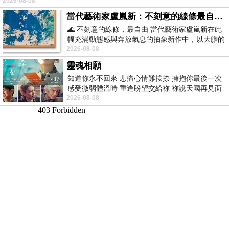
2026-08-08
當代藝術家盧嵐新：不刻意的線條最自由，讓色彩流動、筆觸自己說話
🌊 不刻意的線條，最自由 當代藝術家盧嵐新在此
幅充滿動態感與奔放氣息的抽象新作中，以大膽的
2026-08-08
藍色顏料在白色畫布上揮灑、壓印與流淌
靈魂相願
知道你永不回來 悲痛心情難按捺 擁抱你最後一次
感受微弱體溫時 重逢盼望交給祢 祢說天國再見面
2026-08-08
此刻忍淚說別離 他日靈魂再