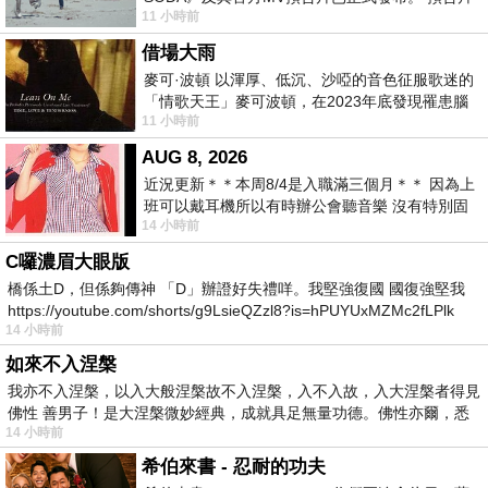
11 小時前
一經發布， 就引發了粉絲們對這次夏季回
借場大雨
麥可·波頓 以渾厚、低沉、沙啞的音色征服歌迷的
「情歌天王」麥可波頓，在2023年底發現罹患腦
11 小時前
瘤「祈禱早日康復，一切都好」。
AUG 8, 2026
近況更新＊＊本周8/4是入職滿三個月＊＊ 因為上
班可以戴耳機所以有時辦公會聽音樂 沒有特別固
14 小時前
定哪天但就是一周某一天會固定聽'90
C囉濃眉大眼版
橋係土D，但係夠傳神 「D」辦證好失禮咩。我堅強復國 國復強堅我
https://youtube.com/shorts/g9LsieQZzl8?is=hPUYUxMZMc2fLPlk
14 小時前
如來不入涅槃
我亦不入涅槃，以入大般涅槃故不入涅槃，入不入故，入大涅槃者得見
佛性 善男子！是大涅槃微妙經典，成就具足無量功德。佛性亦爾，悉
14 小時前
希伯來書 - 忍耐的功夫