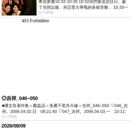
希伯來書10:32-10:39 10:32你們要追念往日、蒙
了光照以後、所忍受大爭戰的各樣苦難． 10:33一
14 小時前
面被毀謗、遭患難、成了戲景、叫眾人
◎吉祥_046~050
■潘文良著作集＞勵益品＞魚雁千里共今緣＞吉祥_046~050 ▽046_吉
祥。2006.04.02.日 08:21:40 ▽047_吉祥。2006.04.03.一 23:11:
14 小時前
2026/08/09