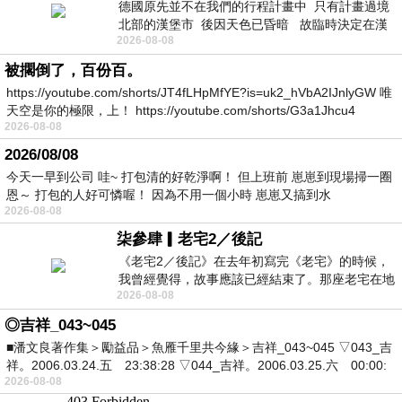
德國原先並不在我們的行程計畫中 只有計畫過境
北部的漢堡市 後因天色已昏暗 故臨時決定在漢
2026-08-08
堡市吃晚餐和過夜
被擱倒了，百份百。
https://youtube.com/shorts/JT4fLHpMfYE?is=uk2_hVbA2IJnlyGW 唯
天空是你的極限，上！ https://youtube.com/shorts/G3a1Jhcu4
2026-08-08
2026/08/08
今天一早到公司 哇~ 打包清的好乾淨啊！ 但上班前 崽崽到現場掃一圈
恩～ 打包的人好可憐喔！ 因為不用一個小時 崽崽又搞到水
2026-08-08
柒參肆▎老宅2／後記
《老宅2／後記》在去年初寫完《老宅》的時候，
我曾經覺得，故事應該已經結束了。那座老宅在地
2026-08-08
震中倒塌，七個人終於離開那片黑暗，
◎吉祥_043~045
■潘文良著作集＞勵益品＞魚雁千里共今緣＞吉祥_043~045 ▽043_吉
祥。2006.03.24.五 23:38:28 ▽044_吉祥。2006.03.25.六 00:00:
2026-08-08