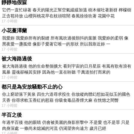
靜靜地假寐
它們一直忙碌著 春天的陽光正幫空氣緩緩加溫 樹木催吐著新枒 檸檬樹
正含苞待放 山櫻與桃花早在枝頭喧鬧 春風徐徐吹著 花園中花
17 小時前
小花蔓澤蘭
我愛妳 我愛妳所有的裂縫 所有風吹過後顫抖的葉脈 我愛妳的柔弱 像
黑夜愛一盞孤燈 像影子愛著它唯一的形狀 所以我靠近妳 一
17 小時前
被大海路過後
被大海路過後 他的生命整個擴大 看到宇宙的日月星辰 有風有歌有浪有
風暴 靈魂卻極其安靜 因為他一直在聆聽 千萬道拍打而來的
17 小時前
都只是為安放騷動不止的心
你上窮碧落下黃泉 四生六道尋求投生 你放縱肉體幻想如花似玉的國色
天香 你尋求軟玉香紅的慰藉 你吸食毒品香煙大麻 在恍惚之間瞥
17 小時前
半百之後
年過半百後 他的眼睛 仍會被美麗的身影所擊中 不是愛 也不是罪 只是
肉身深處 一條尚未熄滅的河流 仍渴望奔向遠方 歲月已經
17 小時前