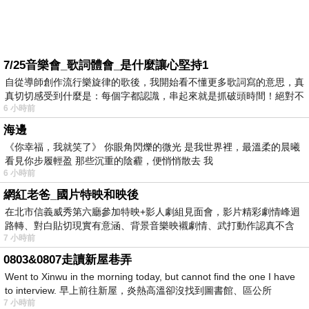
7/25音樂會_歌詞體會_是什麼讓心堅持1
自從導師創作流行樂旋律的歌後，我開始看不懂更多歌詞寫的意思，真
真切切感受到什麼是：每個字都認識，串起來就是抓破頭時間！絕對不
6 小時前
海邊
《你幸福，我就笑了》 你眼角閃爍的微光 是我世界裡，最溫柔的晨曦
看見你步履輕盈 那些沉重的陰霾，便悄悄散去 我
6 小時前
網紅老爸_國片特映和映後
在北市信義威秀第六廳參加特映+影人劇組見面會，影片精彩劇情峰迴
路轉、對白貼切現實有意涵、背景音樂映襯劇情、武打動作認真不含
7 小時前
糊、
0803&0807走讀新屋巷弄
Went to Xinwu in the morning today, but cannot find the one I have
to interview. 早上前往新屋，炎熱高溫卻沒找到圖書館、區公所
7 小時前