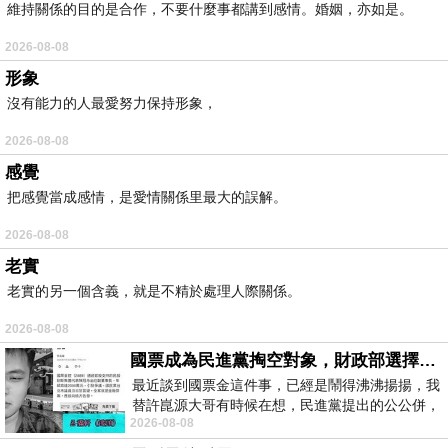
維持關係的目的是合作，不要什麼事都講到感情。婚姻，亦如是。
2026-08-08
形象
沒有能力的人最愛努力保持形象，
2026-08-08
感覺
把感覺當成感情，是愛情關係里最大的誤解。
2026-08-08
老實
老實的另一個含義，就是不精於處理人際關係。
2026-08-08
國票成為民進黨掏空對象，財政部選擇性失憶
最近談到國票金這件事，已經是鬧得沸沸揚揚，我
替許崑源大哥有時候在想，民進黨提出的公公併，
2026-08-08
其實就是想要國庫通黨庫，鬧出最大的醜