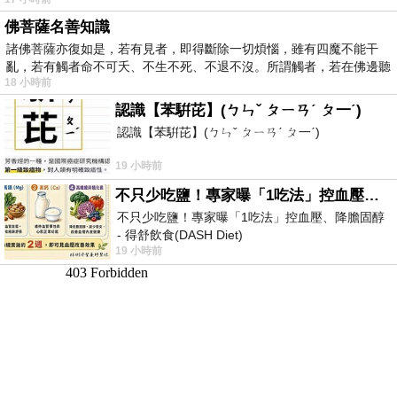
佛菩薩名善知識
諸佛菩薩亦復如是，若有見者，即得斷除一切煩惱，雖有四魔不能干
亂，若有觸者命不可夭、不生不死、不退不沒。所謂觸者，若在佛邊聽
18 小時前
受
認識【苯騈芘】(ㄅㄣˇ ㄆㄧㄢˊ ㄆ一ˊ)
認識【苯騈芘】(ㄅㄣˇ ㄆㄧㄢˊ ㄆ一ˊ)
19 小時前
不只少吃鹽！專家曝「1吃法」控血壓、降膽固醇 - 得舒飲食(DASH Diet)
不只少吃鹽！專家曝「1吃法」控血壓、降膽固醇
- 得舒飲食(DASH Diet)
19 小時前
https://www.facebook.com/dietitiansophia/
posts/157966