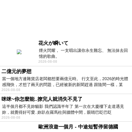
花火が瞬いて
煙火閃耀， 一支唱出讓你永生難忘、 無法抹去回
憶的歌曲。
2026-08-08
二億元的夢想
當一個地方連雜貨店老闆都想要兩億元時。 行文至此，2026的時光體
感飛快，才想了兩天的問題，已經被新的新聞趕過 跟陰間一樣，某
2026-08-08
咪咪~你怎麼能..撩完人就消失不見了
這半個月都不見妳貓影 我們認識半年了 第一次在大廈樓下走道遇見
妳，就覺得好可愛..妳趴在羅馬柱與牆體中間，眼睛巴眨巴眨
2026-08-08
歐洲浪遊一個月 - 中途短暫停留德國