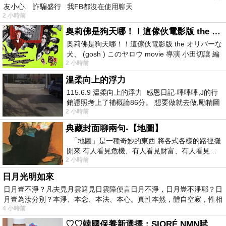
友小心. 詐騙盛行 我FB都沒在使用聊天
2 小時前
奥莉佛是狗天哪！！這傢伙電影版 the オリバーな犬、 (gosh ) このヤロウ movie
奥莉佛是狗天哪！！這傢伙電影版 the オリバーな
犬、 (gosh ) このヤロウ movie 導演 小田切讓 編
2 小時前
劇: 小田切讓 主演: 小田切讓
溫柔向上的浮力
115.6.9 溫柔向上的浮力 感恩日記-嗶嗶嗶,J的行
銷證照考上了補概論86分。 想要做就去做,勵精圖
2 小時前
治大成功,也是表法,堅持和努力
典藏封面聊兩句-【地圖】
「地圖」是一種奇妙的東西 將各式各樣的路徑攤
開來 有人看見危機、有人看見財富、有人看見…
2 小時前
從中可以發掘出不同的
日月光明如來
日月豈不淨？凡夫見月雲遮見日雲障便言日月不淨，日月豈不淨耶？日
月豈為汝分別？本淨、本念、本法、本心。真性本然，體自空寂，性相
4 小時前
♡♡韓國保養新選擇：SIORÉ NMN賦活泡泡化妝水♡♡