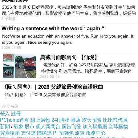
2026 年 8 月 6 日媽媽死後，每當讀到她的學生和好友寫到其生前如何
耐心有愛地教導他們，影響改變了他們的生命，我也感到驚訝，媽媽的
3 小時前
Writing a sentence with the word “again “
Not Write an equation with an answer of five. Run in to you again. It
is you again. Nice seeing you again.
2026-08-05
典藏封面聊兩句-【仙境】
俗話說的好，好奇心不只能殺死貓 更能把衛斯理
整得慘兮兮 冰天雪地、險死還生，兩個不貪財的
2026-08-05
人尋什麼寶？ 人家追尋愛情還
《阮ㄟ阿爸》｜2026 父親節最催淚台語歌曲
《阮ㄟ阿爸》｜2026 父親節最催淚台語歌曲
20 小時前
登入
註冊
PChome首頁
線上購物
24h購物
書店
露天拍賣
比比昂代購
新聞
/
氣象
股市
個人新聞台
廣告刊登
加入聯播網
全球購物
買賣租屋
支付連
國際連
Pi 拍錢包
旅遊
服務中心