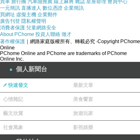
買車
旅行團
汽車險推薦
線上麻將
雜誌
星座命理
會員中心
一元簡訊
直播達人
數位憑證
企業簡訊
買網址
虛擬主機
企業郵件
廣告刊登
隱私權聲明
消費者保護
兒童網路安全
About PChome
投資人聯絡
徵才
著作權保護
｜網路家庭版權所有、轉載必究
‧Copyright PChome
Online
PChome Online and PChome are trademarks of PChome
Online Inc.
個人新聞台
快速發文
最新文章
心情雜記
美食饗宴
藝文欣賞
旅遊玩家
社會萬象
影視娛樂