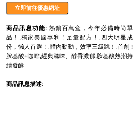
商品訊息功能
: 熱銷百萬盒，今年必備時尚單
品！,獨家美國專利！足量配方！,四大明星成
份，懶人首選！,體內動動，效率三級跳！,首創 !
胺基酸+咖啡,經典滋味、醇香濃郁,胺基酸熱潮持
續發酵
商品訊息描述
: