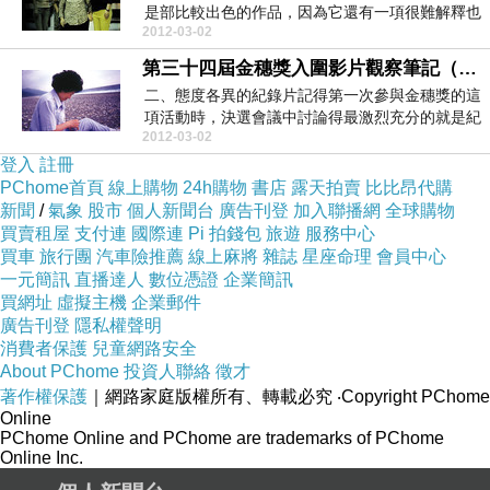
是部比較出色的作品，因為它還有一項很難解釋也
2012-03-02
不容易一語...
第三十四屆金穗獎入圍影片觀察筆記（三）
二、態度各異的紀錄片記得第一次參與金穗獎的這
項活動時，決選會議中討論得最激烈充分的就是紀
2012-03-02
錄片這個項目...
登入
註冊
PChome首頁
線上購物
24h購物
書店
露天拍賣
比比昂代購
新聞
/
氣象
股市
個人新聞台
廣告刊登
加入聯播網
全球購物
買賣租屋
支付連
國際連
Pi 拍錢包
旅遊
服務中心
買車
旅行團
汽車險推薦
線上麻將
雜誌
星座命理
會員中心
一元簡訊
直播達人
數位憑證
企業簡訊
買網址
虛擬主機
企業郵件
廣告刊登
隱私權聲明
消費者保護
兒童網路安全
About PChome
投資人聯絡
徵才
著作權保護
｜網路家庭版權所有、轉載必究
‧Copyright PChome
Online
PChome Online and PChome are trademarks of PChome
Online Inc.