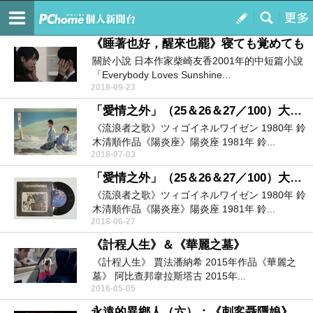
牛頭犬的資料庫
訂閱
我的
《睡著也好，醒來也罷》寝ても覚めても
關於小說 日本作家柴崎友香2001年的中短篇小說
「Everybody Loves Sunshine...
2018-09-23
「愛情之外」（25＆26＆27／100）大正浪漫三部曲（下）
《流浪者之歌》ツィゴイネルワイゼン 1980年 鈴
木清順作品《陽炎座》陽炎座 1981年 鈴...
2018-07-03
「愛情之外」（25＆26＆27／100）大正浪漫三部曲（上）
《流浪者之歌》ツィゴイネルワイゼン 1980年 鈴
木清順作品《陽炎座》陽炎座 1981年 鈴...
2018-06-27
《計程人生》＆《華麗之墓》
《計程人生》 賈法潘納希 2015年作品《華麗之
墓》 阿比查邦韋拉斯塔古 2015年...
2016-05-05
永遠的異鄉人（六）：《刺客聶隱娘》