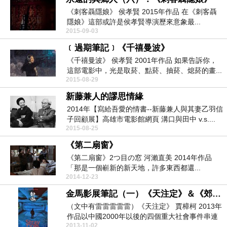
《刺客聶隱娘》 侯孝賢 2015年作品 在《刺客聶
隱娘》這部或許是侯孝賢導演歷來意象最...
2015-09-03
﹝過期筆記﹞《千禧曼波》
《千禧曼波》 侯孝賢 2001年作品 如果告訴你，
這部電影中，光是取菸、點菸、抽菸、熄菸的畫...
2015-08-29
新藤兼人的謬思情緣
2014年【寫給吾愛的情書--新藤兼人與其妻乙羽信
子回顧展】高雄市電影館網頁 溝口與田中 v.s....
2015-08-25
《第二扇窗》
《第二扇窗》2つ目の窓 河瀨直美 2014年作品
「那是一個嶄新的新天地，許多東西都還...
2014-12-23
金馬影展筆記（一）《天注定》＆《郊遊》
（文中有雷雷雷雷雷）《天注定》 賈樟柯 2013年
作品以中國2000年以後的四個重大社會事件串連
2013-11-02
改編...