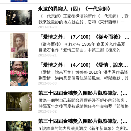
永遠的異鄉人（四）《一代宗師》
《一代宗師》王家衛導演的新作《一代宗師》，對
我來說最妙的地方就在於，它和《東邪西毒》一
2013-01-20
樣，充滿了沒頭...
「愛情之外」（7／100）《從今而後》 それから
《從今而後》 それから 1985年 森田芳光作品夏
目漱石名作「愛情三部曲」中第二部【後來的
2012-08-21
事】，雖然...
「愛情之外」（4／100）《愛情，說來可笑》
《愛情，說來可笑》하하하 2010年 洪尚秀作品談
到愛情，洪尚秀是個看似談笑風生、輕鬆幽默，其
2012-06-03
實卻銳...
第三十四屆金穗獎入圍影片觀察筆記（一）
做為一個對自己新聞台經營得漫不經心的部落客，
時隔五年之後再度被邀請擔任今年金穗獎『部落格
2012-03-02
達人推薦獎...
第三十四屆金穗獎入圍影片觀察筆記（二）
§ 說故事的能力與演員調度《新年新氣象》之所以