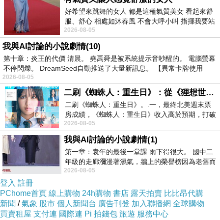
及警方通緝的雙重壓力下，他們展開一場跌宕起伏之旅。
好希望來跳舞的女人 都是這種氣質美女 看起來舒
這對「翰毛 CP」絕對是全片的焦點，許光漢不計形象，
服、舒心 相處如沐春風 不會大呼小叫 指揮我要站
2026-08-05
在大街裸奔，全裸跳鋼管，唱跳蔡依林的經典歌「舞
哪個位子 妳老幾？？
我與AI討論的小說劇情(10)
孃」。林柏宏飾演「死掉的Gay」，挑戰不同的撒嬌動作
第十章：炎王的代價 清晨。 堯禹舜是被系統提示音吵醒的。 電腦螢幕
兼矯情言語，與恐同又怕鬼的許光漢鬥智鬥力，變成歡喜
不停閃爍。 DreamSeed自動推送了大量新訊息。 【異常卡牌使用
冤家的「鬼家人」，你來我往拼演技，很有默契。一開始
2026-08-05
覺得他們演戲太用力，後來明翰不時要切換成毛毛，許光
二刷《蜘蛛人：重生日》：從《狸想世界》到《怪奇物語》
二刷《蜘蛛人：重生日》。.一，最終北美週末票
漢拿捏得相當精準，而林柏宏也細膩到位，不會把恐同位
房成績，《蜘蛛人：重生日》收入高於預期，打破
VS矯情感做到惹人發噱的地步，兩人感情隨時間變得深
2026-08-05
《復仇者聯盟：終局之戰》記錄，成為
厚，二人演出暖心的正能量CP感。
我與AI討論的小說劇情(1)
第一章：袁年的最後一堂課 雨下得很大。 國中二
片中的配角也十分搶鏡，好像庹宗華扮演不苟言笑的毛
年級的走廊瀰漫著濕氣，牆上的榮譽榜因為老舊而
爸，在兒子遭遇危難、驚慌失措之際，他演出父親的冷靜
2026-08-05
微微捲起。 堯禹舜站在辦公室外，手
登入
註冊
和力量，感到最大的撫慰和溫暖。片中「女主角」王淨飾
PChome首頁
線上購物
24h購物
書店
露天拍賣
比比昂代購
演警局之花戲分不多，本以為與明翰有愛情線，原來角色
新聞
/
氣象
股市
個人新聞台
廣告刊登
加入聯播網
全球購物
有驚喜，跟她以往演過的角色相當不同。此外，警匪的戲
買賣租屋
支付連
國際連
Pi 拍錢包
旅遊
服務中心