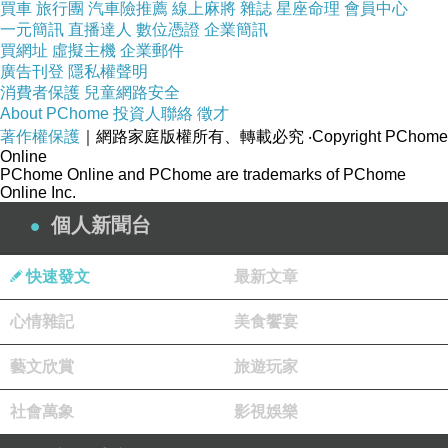
買車
旅行團
汽車險推薦
線上麻將
雜誌
星座命理
會員中心
碼也加入大量的動作場面，從河堤追到工業區的飛車追逐
一元簡訊
直播達人
數位憑證
企業簡訊
戲更是精彩，原來這乃編導程偉豪利用嶄新的 Unreal
買網址
虛擬主機
企業郵件
廣告刊登
隱私權聲明
Engine 5的影視特效製作，結合人鬼聯手破案的情節，反
消費者保護
兒童網路安全
而突出了全片的奇幻靈異感。
About PChome
投資人聯絡
徵才
著作權保護
｜網路家庭版權所有、轉載必究
‧Copyright PChome
《鬼家人》的故事觸及不少多元的類型議題，但絕不賣弄
Online
多元性別的愛情標籤，又把故弄玄虛的冥婚情節調配得相
PChome Online and PChome are trademarks of PChome
Online Inc.
當精準，劇情時不時就有爆笑戲碼，也會有笑中有淚的治
個人新聞台
癒感情線，眾演員在親情、友情、愛情的表演均發揮極
致。由《紅衣小女孩》驚慄系列到《目擊者》、《緝魂》
快速發文
最新文章
黑色犯罪片再到監製的《
當男人戀愛時
》，導演程偉豪的
心情雜記
美食饗宴
作品皆有口碑，《鬼家人》更刷新票房佳績，絕是他成績
單中最亮眼的一部。
藝文欣賞
旅遊玩家
伸延閱讀：
社會萬象
影視娛樂
《不標準情人》華語版—《當男人戀愛時》