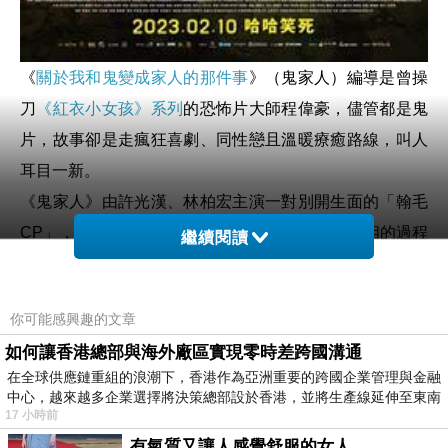
《
關於我和鬼變成家人的那件事
》（鬼家人）編導是曾操
刀
《紅衣小女孩》系列
的恐怖片大師程偉豪，儘管都是鬼
片，故事卻是走瘋狂喜劇、同性戀且溫暖療癒路線，叫人
耳目一新。
《鬼家人》由許光漢、林柏宏主演一對別開生面的「翰毛
CP」，因為陰錯陽差的冥婚安排，在找尋辦案真相的過程
繼續閱讀
中，譜出一段人鬼情誼。劇情講述熱血積極又衝動辦案的
鋼鐵直男警察吳明翰（許光漢飾）辦案蒐證時意外拾獲紅
你可能感興趣的文章
包，沒想到卻牽起他與車禍過世的同志新手鬼毛毛（林柏
如何讓香港總部與海外廠區實現零時差跨國溝通
宏飾）姻緣。明翰答應為毛毛緝兇的最後心願，甚至被他
在全球供應鏈重組的浪潮下，香港作為亞洲重要的跨國企業管理與金融
附身來完成自己未了的心願，而毛毛則在誤打誤撞中助明
中心，越來越多企業選擇將決策總部設於香港，並將生產線延伸至東南
17 小時前
翰勇破緝毒案，過程中明翰意外被警方通緝。在黑幫追殺
有氣質又讓人感覺舒服的女人