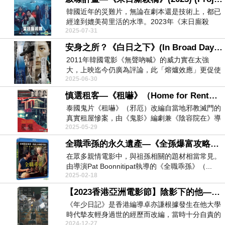
韓國近年的災難片，無論在劇本還是技術上，都已
經達到媲美荷里活的水準。2023年《末日廝殺
2025-07-31
橋》把科幻、...
安身之所？《白日之下》(In Broad Daylight) (2023)
2011年韓國電影《無聲吶喊》的威力實在太強
大，上映迄今仍廣為評論，此「熔爐效應」更促使
2025-06-30
當地政府修改...
慎選租客—《租嚇》（Home for Rent）（2023）
泰國鬼片《租嚇》（邪厄）改編自當地邪教滅門的
真實租屋慘案，由《鬼影》編劇兼《陰容院在》導
2025-05-29
演Sopho...
全職乖孫的永久遺產—《全孫爆富攻略》（2024）
在眾多親情電影中，與祖孫相關的題材相當常見。
由導演Pat Boonnitipat執導的《全職乖孫》（...
2025-02-18
【2023香港亞洲電影節】陰影下的他—《年少日記》（Time Still Turns The Pages）
《年少日記》是香港編導卓亦謙根據發生在他大學
時代摰友輕身過世的經歷而改編，當時十分自責的
2024-12-27
他，內心忍不...