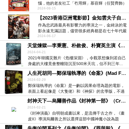
惱，他的老友社工「冇用輝」慕容輝（任賢齊飾）
2024-08-15
為了營運老人院...
【2023香港亞洲電影節】金知雲夫子自道—《韓戲逼人》（Cobweb）
作為忠武路最具有影響力的導演之一，金綺泳的電
影永遠充滿話題，儘管很多經典都是在七十年代嚴
2024-06-17
苛的電影審查...
天堂煉獄—李秉憲、朴敘俊、朴寶英主演《烏托邦浩劫》(Concrete Utopia)(2023)
2024-04-21
2021年韓國災難片《危樓深淵》，令觀眾想像到若自己
身處的大樓竟會整幢陸沉至500米天坑，估不到三年...
人生死胡同—鄭保瑞執導的《命案》(Mad Fate) (2023)
2024-02-29
鄭保瑞執導的《命案》是一齣以因果命理為題的電影，
表面上看起像是《大隻佬》和《神探》的玄學版，不過
當故...
封神天下—烏爾善作品《封神第一部》（Creation Of The Gods I）（2023）
2024-02-21
《封神演義》自明朝成書以來，是流傳千古之作，《畫
皮II》導演烏爾善之所以選擇這部中國神魔小說為題
材，...
失衡凶間系列之《失衡凶間》《罪與殺》《惡念之最》（Tales From The Occult）