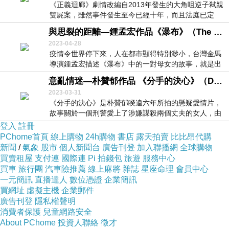
《正義迴廊》劇情改編自2013年發生的大角咀逆子弒親
雙屍案，雖然事件發生至今已經十年，而且法庭已定
案...
與思裂的距離—鍾孟宏作品《瀑布》（The Falls）（2021）
2023-04-28
疫情令世界停下來，人在都市顯得特別渺小，台灣金馬
導演鍾孟宏描述《瀑布》中的一對母女的故事，就是出
於這...
意亂情迷—朴贊郁作品 《分手的決心》（Decision to Leave）（2022）
2023-03-31
《分手的決心》是朴贊郁睽違六年所拍的懸疑愛情片，
故事關於一個刑警愛上了涉嫌謀殺兩個丈夫的女人，由
湯唯...
登入
註冊
PChome首頁
線上購物
24h購物
書店
露天拍賣
比比昂代購
新聞
/
氣象
股市
個人新聞台
廣告刊登
加入聯播網
全球購物
買賣租屋
支付連
國際連
Pi 拍錢包
旅遊
服務中心
買車
旅行團
汽車險推薦
線上麻將
雜誌
星座命理
會員中心
一元簡訊
直播達人
數位憑證
企業簡訊
買網址
虛擬主機
企業郵件
廣告刊登
隱私權聲明
消費者保護
兒童網路安全
About PChome
投資人聯絡
徵才