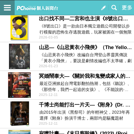
你也愛影畫嗎﹖
訂閱
我的
出口找不同—二宮和也主演《8號出口》（The Exit 8）
《8號出口》是一款由日本獨立遊戲公司開發以步
行模擬的恐怖生存逃脫遊戲，玩家被困在一個無限
2026-03-05
循環的日本地...
山忌—《山忌黃衣小飛俠》（The Yellow Taboo） （2025）
《山忌黃衣小飛俠》改編自台灣登山界靈異傳說
「黃衣小飛俠」，要說是劇情改編也不太準確，劇
2026-01-23
情講述三位大學...
冥婚鬧泰大—《關於我和鬼變成家人的那封利是》(The Red Envelope) (2025)
最近亞洲掀起台灣電影翻拍熱潮，包括《聽說》、
《那些年，我們一起追的女孩》、《不能說的·...
2025-12-11
千博士尚能打出一片天—《附身》(Dr. Cheon and Lost Talisman) (2023)
由2015年出演《黑祭司》的年輕神父，2023年再
選擇《附身》扮演千博士，兩部均是驅魔題材
2025-12-11
&mdas...
寂噤計畫—《末日廝殺橋》(2023) (Project Silence)