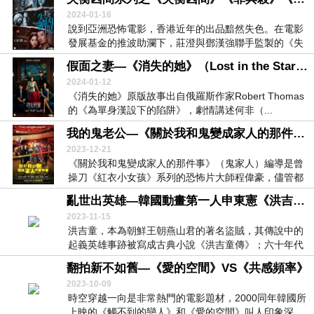
2024-01-16
說到亞洲恐怖電影，香港近年的出品黯然失色。在電影
發展基金的推波助瀾下，莊澄與鄧漢強聯手監製的《失
衡凶...
假面之妻—《消失的她》（Lost in the Stars）（2022）
2024-01-12
《消失的她》原版故事出自俄羅斯作家Robert Thomas
的《為單身漢設下的陷阱》，劇情講述何非（...
我的鬼老公—《關於我和鬼變成家人的那件事》（Marry My Dead Body）（2022）
2023-12-21
《關於我和鬼變成家人的那件事》（鬼家人）編導是曾
操刀《紅衣小女孩》系列的恐怖片大師程偉豪，儘管都
是鬼...
亂世出英雄—韓國動畫第一人申東憲《洪吉童》《虎皮和石英》
2023-11-15
洪吉童，本為朝鮮王朝燕山君的著名盜賊，其傳說中的
起義英雄事跡被寫成古典小說《洪吉童傳》；六十年代
申東...
翻拍新不如舊—《愛的空間》VS《共感頻率》
2023-10-09
時空穿越一向是非常熱門的電影題材，2000同年韓國所
上映的《觸不到的戀人》和《愛的空間》叫人印象深