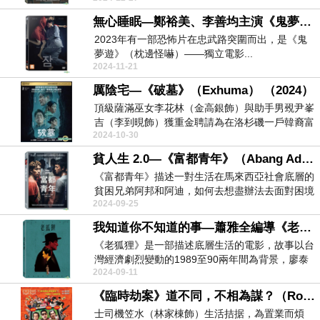
無心睡眠—鄭裕美、李善均主演《鬼夢遊》（Sleep）（2023）
2023年有一部恐怖片在忠武路突圍而出，是《鬼
夢遊》（枕邊怪嚇）——獨立電影...
2024-11-21
厲陰宅—《破墓》（Exhuma） （2024）
頂級薩滿巫女李花林（金高銀飾）與助手男覡尹峯
吉（李到晛飾）獲重金聘請為在洛杉磯一戶韓裔富
2024-10-30
豪朴家族驅邪...
貧人生 2.0—《富都青年》（Abang Adik）（2023）
《富都青年》描述一對生活在馬來西亞社會底層的
貧困兄弟阿邦和阿迪，如何去想盡辦法去面對困境
2024-09-25
的故事。由「...
我知道你不知道的事—蕭雅全編導《老狐狸》（Old Fox）（2023）
《老狐狸》是一部描述底層生活的電影，故事以台
灣經濟劇烈變動的1989至90兩年間為背景，廖泰
2024-09-11
來（劉冠...
《臨時劫案》道不同，不相為謀？（Rob N Roll）（2024）
士司機笠水（林家棟飾）生活拮据，為置業而煩