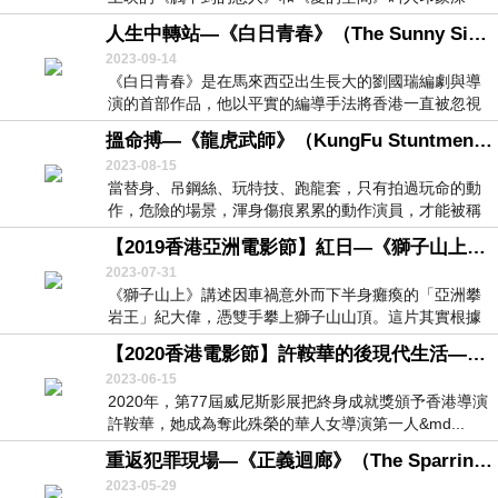
刻...
人生中轉站—《白日青春》（The Sunny Side of the Street）（2022）
2023-09-14
《白日青春》是在馬來西亞出生長大的劉國瑞編劇與導
演的首部作品，他以平實的編導手法將香港一直被忽視
的難...
搵命搏—《龍虎武師》（KungFu Stuntmen）（2020）
2023-08-15
當替身、吊鋼絲、玩特技、跑龍套，只有拍過玩命的動
作，危險的場景，渾身傷痕累累的動作演員，才能被稱
作「...
【2019香港亞洲電影節】紅日—《獅子山上》（Lion Rock）
2023-07-31
《獅子山上》講述因車禍意外而下半身癱瘓的「亞洲攀
岩王」紀大偉，憑雙手攀上獅子山山頂。這片其實根據
「包...
【2020香港電影節】許鞍華的後現代生活—文念中紀錄片《好好拍電影》（Keep Rolling）
2023-06-15
2020年，第77屆威尼斯影展把終身成就獎頒予香港導演
許鞍華，她成為奪此殊榮的華人女導演第一人&md...
重返犯罪現場—《正義迴廊》（The Sparring Partner）（2022）
2023-05-29