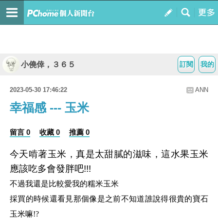
小僥倖，３６５
訂閱
我的
2023-05-30 17:46:22
ANN
幸福感 --- 玉米
留言 0
收藏 0
推薦 0
今天啃著玉米，真是太甜膩的滋味，這水果玉米
應該吃多會發胖吧!!!
不過我還是比較愛我的糯米玉米
採買的時候還看見那個像是之前不知道誰說得很貴的寶石
玉米嘛!?