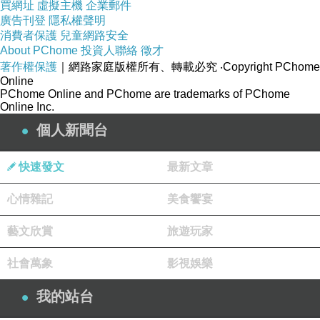
買網址
虛擬主機
企業郵件
廣告刊登
隱私權聲明
消費者保護
兒童網路安全
About PChome
投資人聯絡
徵才
著作權保護
｜網路家庭版權所有、轉載必究
‧Copyright PChome
Online
PChome Online and PChome are trademarks of PChome
Online Inc.
個人新聞台
快速發文
最新文章
心情雜記
美食饗宴
藝文欣賞
旅遊玩家
社會萬象
影視娛樂
我的站台