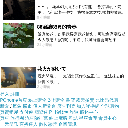
⋯⋯ 。 花草幻人這系列很有趣！ 會持續玩下去！
立體飽滿的玉米，水分充足，吃起來也會比較甘甜。最好
🧡 。 🐻 毒油事件後，我很在意之後用油的採買。
連玉米穗的頭部都要飽滿才好。
9 小時前
前天購買了我之前就很愛
●按壓起來要緊實
88節讀88頁的青春
如果按壓起來覺得很軟、不結實，這顆玉米的生長狀態可
說真格的，如果我要寫我的情史，可能會高潮迭起
令人歎息！(好酸)，不過，我可能也會萬劫不
能有問題。
21 小時前
復...，每天跪鍵盤還是被判了花心的罪
●米粒排列要整齊
玉米粒排列整齊不僅賣相好，顯示生長期間養分等田間管
花火が瞬いて
理較佳，口感也較好。
煙火閃耀， 一支唱出讓你永生難忘、 無法抹去的
●玉米葉要翠綠
回憶的歌曲。
包覆在玉米外面的葉子越翠綠代表越新鮮。
2 小時前
登入
註冊
想要了解我的疑問的也可以看這
PChome首頁
線上購物
24h購物
書店
露天拍賣
比比昂代購
篇 https://www.newsmarket.com.tw/blog/158149/
新聞
/
氣象
股市
個人新聞台
廣告刊登
加入聯播網
全球購物
買賣租屋
支付連
國際連
Pi 拍錢包
旅遊
服務中心
買車
旅行團
汽車險推薦
線上麻將
雜誌
星座命理
會員中心
一元簡訊
直播達人
數位憑證
企業簡訊