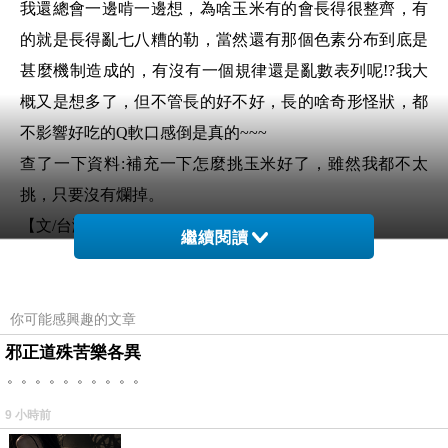
我還總會一邊啃一邊想，為啥玉米有的會長得很整齊，有
的就是長得亂七八糟的勒，當然還有那個色素分布到底是
甚麼機制造成的，有沒有一個規律還是亂數表列呢!?我大
概又是想多了，但不管長的好不好，長的啥奇形怪狀，都
不影響好吃的Q軟口感倒是真的~~~
查了一下資料:補充一下怎麼挑玉米好了，雖然我都不太
挑，只要沒有爛掉。
【文/台灣好食材 Fooding提供】
繼續閱讀
玉米種類很多，但挑選撇步有通則喔！外面包覆的葉子、
米粒排列、飽滿度…都是挑選指標。
●觀察玉米鬚
你可能感興趣的文章
新鮮的玉米鬚應該帶著光澤的淡黃色，尖端部分看來呈現
邪正道殊苦樂各異
。。。。。。。。。。
褐色是正常的。如果感覺很乾燥、甚至有枯黃的狀態，玉
米可能已經不新鮮了。
9 小時前
●新鮮的玉米粒應該立體而飽滿
…