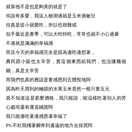
就算他不是也是夠美的就是了
你說有多愛，我這人檢測過就是玉米過敏兒
但真是從小就愛吃，所以也很難戒
似乎最近是產季，可以大吃特吃，常常也就不小心過量
不過就是滿滿的幸福感
而且今天的幸福感完全是因為邊吃邊想著，
農民跟小販也太辛苦，賣這個東西給我們，也沒賺幾個
錢，真是太辛苦
而我們也真的應該是要感恩到五體投地阿
因為昨天買到的極甜的水果玉米竟然一根只要
五元
真不知道這是甚麼價格，我只能說，能這樣吃著別人的苦
心裁培還有運送鋪貨阿
我只能邊吃著邊感恩著幸福了
PS:不枉我殘著腳奔到遙遠的地方去採買阿