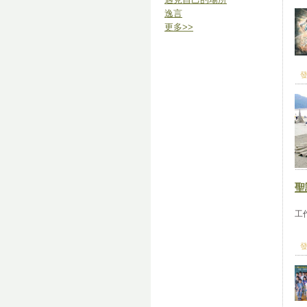
逸言
更多
>>
發
聖
參
工
發