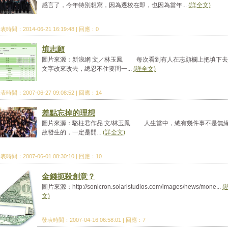
感言了，今年特別想寫，因為遷校在即，也因為當年...
(詳全文)
表時間：2014-06-21 16:19:48 | 回應：0
填志願
圖片來源：新浪網 文／林玉鳳 每次看到有人在志願欄上把填下去
文字改來改去，總忍不住要問一...
(詳全文)
表時間：2007-06-27 09:08:52 | 回應：14
差點忘掉的理想
圖片來源：駱柱君作品 文/林玉鳳 人生當中，總有幾件事不是無
故發生的，一定是開...
(詳全文)
表時間：2007-06-01 08:30:10 | 回應：10
金錢扼殺創意？
圖片來源：http://sonicron.solaristudios.com/images/news/mone...
(
文)
發表時間：2007-04-16 06:58:01 | 回應：7