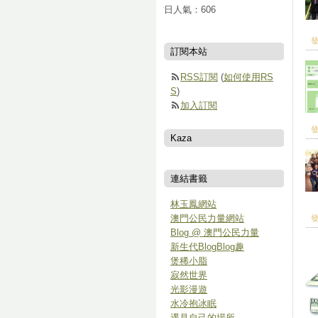
當日人氣：
606
發
訂閱本站
RSS訂閱
(
如何使用RS
S
)
加入訂閱
發
Kaza
連結書籤
林玉鳳網站
澳門公民力量網站
發
Blog @ 澳門公民力量
新生代BlogBlog趣
煲稀小脂
寂然世界
光影漫遊
水冷抱冰眠
遇見自己的場所