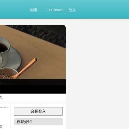
|
|
|
新聞
PChome
登入
式。
自我介紹
寫