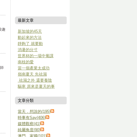
最新文章
校趣
新加坡的45天
動起來的方法
靜夠了 就要動
消暑的分寸
世界杯的一場中葡課
南枝的愛
師
當一個產業太成功
嶺南夏天 先祛濕
祛濕之外 還要養陰
驅寒 原來是夏天的事
文章分類
。
當天．想說的(195)
時事有Say(406)
媒體觀察(41)
純屬角度(90)
澳門。家國(101)