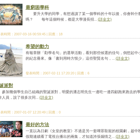
最窮困學科
要升大學的同學，有想過讀了某一個學科的十年以後，你會幹什
嗎？ 每年這個時候，都是大學漫長招...
(詳全文)
表時間：2007-03-16 00:59:45 | 回應：18
希望的動力
有報章辦「勸學名句」的選舉活動，看到那些候選的佳句，倒想起中
的紀念冊來。像「書到用時方恨少」這些聖賢名句，...
(詳全文)
發表時間：2007-02-11 17:20:20 | 回應：6
誕派對
加幾個學生自己組織的聖誕派對，明愛的潘志明先生一邊吃一邊四顧跑來跑去的
作人員，說了很多次同...
(詳全文)
表時間：2007-01-07 12:20:49 | 回應：0
最好的方法
一直以為日劇《女皇的教室》不過是另一套嘩眾取寵的校園劇，趁中
假期連續看了電視台播出的兩集，才知道誇張煽情之...
(詳全文)