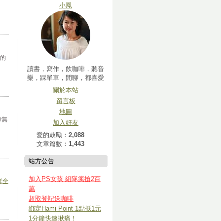
小鳳
的
讀書，寫作，飲咖啡，聽音
樂，踩單車，閒聊，都喜愛
關於本站
留言板
地圖
緣無
加入好友
愛的鼓勵：
2,088
文章篇數：
1,443
站方公告
加入PS女孩 組隊瘋搶2百
詳全
萬
超取登記送咖啡
綁定Hami Point 1點抵1元
1分鐘快速揪痛！