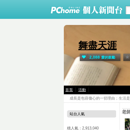
舞盡天涯
2,088
愛的鼓勵
首頁
活動
成長是包容傷心的一切理由；生活是
老
站台人氣
累積人氣：
2,913,040