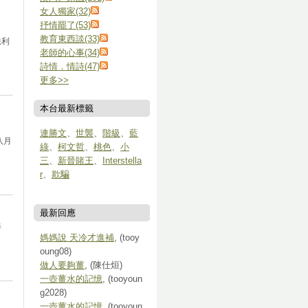
女人獨家(32)
抒情罷了(53)
教育東西談(33)
法利
老師的心事(34)
詩情．情詩(47)
更多
>>
本台最新標籤
連勝文
、
世襲
、
階級
、
藍
八月
綠
、
柯文哲
、
桃色
、
小
三
、
新晉賭王
、
Interstella
r
、
欺騙
最新回應
善
媽媽說 天冷才進補
, (tooy
oung08)
做人要夠薑
, (陳仕烜)
一壺薑水的記憶
, (tooyoun
g2028)
一壺薑水的記憶
, (tooyoun