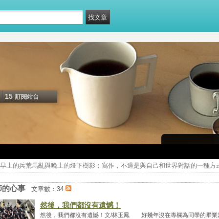
15
訂閱站台
早上的兵荒馬亂與晚上的燈下樹影；寫作，不過是與自己和世界對話的一種方
師的心事
文章數：34
然後，我們都沒有遺憾！
然後，我們都沒有遺憾！文/林玉鳳 好幾年沒在專欄為同學的畢業