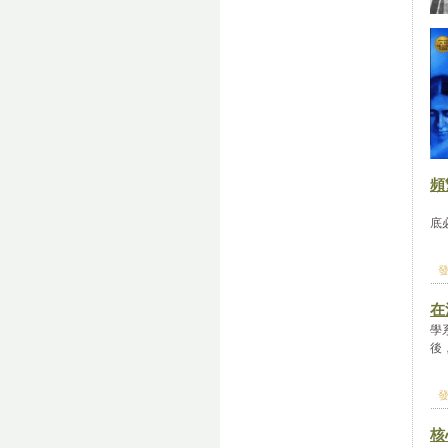
頻
又
底
發
在
學
後
發
核