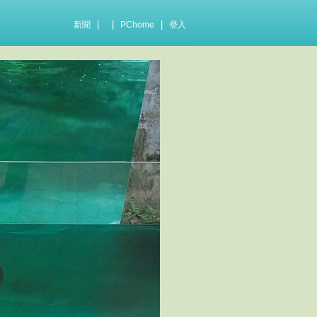
|
|
|
新聞
PChome
登入