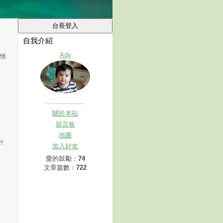
自我介紹
Ady
事情
....................
關於本站
留言板
地圖
？
加入好友
愛的鼓勵：
74
文章篇數：
722