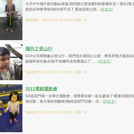
今天中午端午節活動結束後,回到辦公室頭痛到快要爆炸且一直吐(厚,
真的沒有懷孕啦!)終於撐不住了,緊急請老公陪...
(詳全文)
發表時間：2013-06-11 20:34:13 | 回應：0
腿抖之登山行
5/14公司舉辦象山登山行，我們先出發回公公家，將昊昇拖大嫂及Ita
顧後即前往集合地!不知幾年沒有爬過山了，...
(詳全文)
發表時間：2013-05-19 17:56:27 | 回應：0
2013電銷運動會
5/4是部門第一次舉行運動會，我帶著全家一起去參加了!童童好期待
個活動，每天都在倒數呢!!雖然是部門活動，但...
(詳全文)
發表時間：2013-05-05 14:18:53 | 回應：0