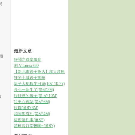
我
最新文章
照
好鬧之綠拿鐵盲
測:Vitamix780
【新北市親子飯店】超大超瘋
狂的土城親子旅館
親子大稻程半日遊(107.10.27)
是小一新生了(昊6Y2M)
很好勝的孩子(昊:5Y10M)
這
說出心裡話(昊5Y6M)
抉擇(童8Y3M)
和同學有約(昊5Y4M)
複習這件事(童8Y)
當班長好辛苦啊~(童8Y)