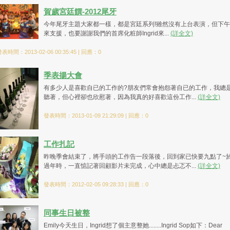
賀歲宮廷饌-2012尾牙
今年尾牙主題大家都一樣，都是宮廷系列!雖然沒有上台表演，但下
來支援，也要謝謝我們的首席化粧師Ingrid來...
(詳全文)
表時間：2013-02-06 00:35:45 | 回應：0
季表揚大會
有多少人是喜歡自已的工作的?朋友們常會抱怨著自已的工作，我總
聽著，但心裡卻也欣慰著，因為我真的好喜歡這份工作...
(詳全文)
發表時間：2013-01-09 21:29:09 | 回應：0
工作扎記
昨晚季會結束了，將手頭的工作告一段落後，回到家已快要九點了~
過年時，一直惦記著回顧影片未完成，心中總是忐忑不...
(詳全文)
發表時間：2012-02-05 09:28:33 | 回應：0
同事生日被整
Emily今天生日，Ingrid想了個主意整她........Ingrid Sop如下：Dear