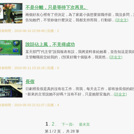
不是分離，只是等待下次再見。
兩個好友心裡有了些決定，為了家庭小孩想要留職停薪，我沒多問，
告知她們，不管妳做什麼決定，我都支持而我，行動卻...
(詳全文)
表時間：2010-06-10 22:59:49 | 回應：2
說話佔上風，不見得成功
某天部門”代主管”說我報表有誤，我將資料拿給她看，並告知這是我
主管離職前交給我的，(預算好幾十個版本，我當然...
(詳全文)
表時間：2010-05-11 23:16:18 | 回應：0
長假
日劇裡長假是真的沒有在工作，而我，每天去工作，卻有放長假的錯
~新來的主管說她不好嗎？沒有不好，只是她那安逸的...
(詳全文)
表時間：2010-05-03 21:51:07 | 回應：4
1
2
.
.
下一頁›
最末頁
第 1 / 2 頁 ， 共 28 筆