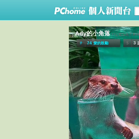
Ady的小角落
只要透過留言與問
74
3
愛的鼓勵