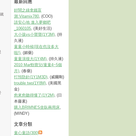
最新回應
好鬧之綠拿鐵盲
午就
測:Vitamix780
, (COO)
請安心地 進入夢鄉吧
_1060105
, (美好生活)
大小孩vs小寶寶(1Y3M)
, (持
久液)
童童小時候(現在也沒多大
是
啦!)
, (媚藥)
童童演很大(1Y4M)
, (持久液)
2010 Mar勁寶兒(童童4~5個
月)
, (春藥)
打預防針(1Y1M3D)
, (威爾剛)
trouble two(1Y8M)
, (美國黑
金)
於
愈來愈聽得懂了(1Y2M)
, (日
本藤素)
購入BRIMNES坐臥兩用床
,
(MINDY)
文章分類
童心童語(300)