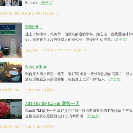
Bonnie...
(詳全文)
表時間：2010-11-18 16:08:34 | 回應：0
閒扯淡...
迷上了檸檬水，乾脆帶一個漂亮的透明水杯，給它泡一壺我愛咖啡加
奶，於是在早上沒有什麼人的辦公室，慢慢的打奶泡就...
(詳全文)
發表時間：2010-07-27 21:32:53 | 回應：2
New office
到合庫人壽上班已一週了，還好!這邊有一些以前熟識的同事在，所
於新環境就沒有那麼害怕，在我身上也聞不到"新人...
(詳全文)
表時間：2010-07-18 20:04:38 | 回應：1
2010 07 09 Cardif 最後一天
Cardif TM 最後一天 幸好是在忙碌中渡過要將五年的工作經驗 在三
交接完成實在是困難也好 沒有時間感...
(詳全文)
表時間：2010-07-09 23:48:45 | 回應：4