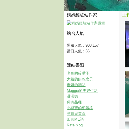
首頁
活動
媽媽經駐站作家
工
站台人氣
累積人氣：
908,157
當日人氣：
36
連結書籤
老哥的碎嘴子
大嫂的餅乾盒子
老姐的嘀咕
Maggie的美好生活
淇淇媽
稀有品種
小嬰寶的部落格
勁寶兒首頁
田言ME語
Kate blog