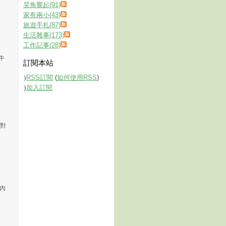
昊角響起(91)
家有兩小(43)
旅遊手札(87)
生活雜事(173)
工作記事(28)
牛
訂閱本站
RSS訂閱
(
如何使用RSS
)
加入訂閱
以對
天內