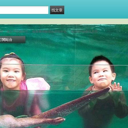
候，讓文字穿越時空， 就會覺得離彼此好近好近。 你好嗎?捎個訊息吧~
訂閱站台