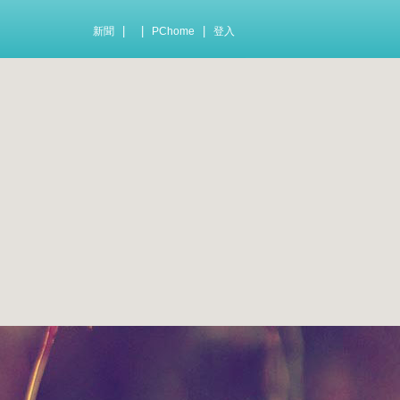
|
|
|
新聞
PChome
登入