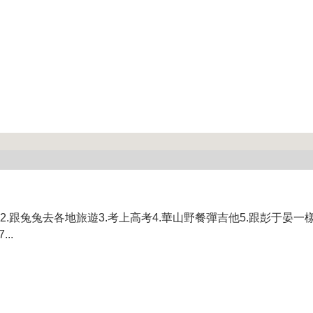
2.跟兔兔去各地旅遊3.考上高考4.華山野餐彈吉他5.跟彭于晏一樣穩
..