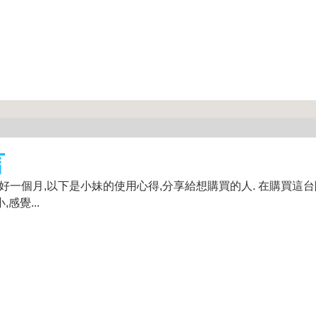
言
剛好一個月,以下是小妹的使用心得,分享給想購買的人. 在購買這
感覺...