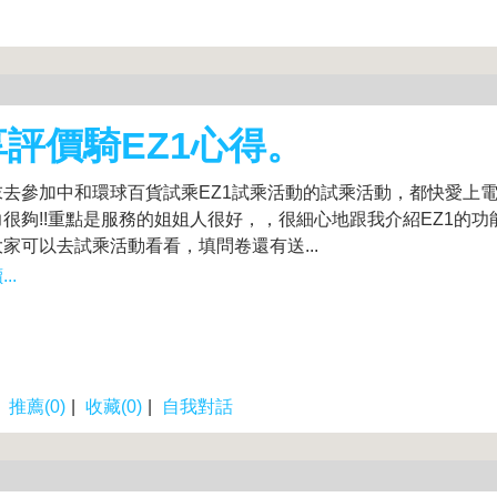
評價騎EZ1心得。
末去參加中和環球百貨試乘EZ1試乘活動的試乘活動，都快愛上
很夠!!重點是服務的姐姐人很好，，很細心地跟我介紹EZ1的功
家可以去試乘活動看看，填問卷還有送...
..
|
推薦(0)
|
收藏(0)
|
自我對話