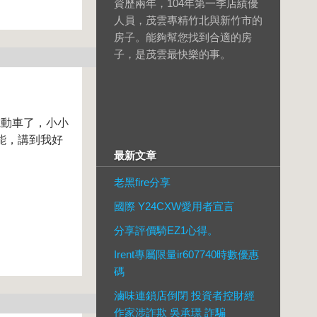
資歷兩年，104年第一季店績優
人員，茂雲專精竹北與新竹市的
房子。能夠幫您找到合適的房
子，是茂雲最快樂的事。
電動車了，小小
能，講到我好
最新文章
老黑fire分享
國際 Y24CXW愛用者宣言
分享評價騎EZ1心得。
Irent專屬限量ir607740時數優惠
碼
滷味連鎖店倒閉 投資者控財經
作家涉詐欺 吳承璟 詐騙