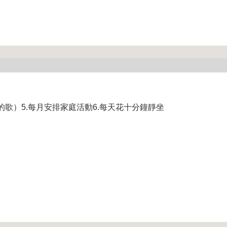
的歌）5.每月安排家庭活動6.每天花十分鐘靜坐