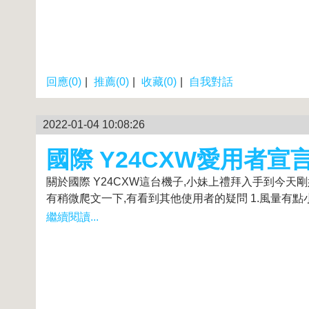
回應(0)
|
推薦(0)
|
收藏(0)
|
自我對話
2022-01-04 10:08:26
國際 Y24CXW愛用者宣
關於國際 Y24CXW這台機子,小妹上禮拜入手到今天
有稍微爬文一下,有看到其他使用者的疑問 1.風量有點小,
繼續閱讀...