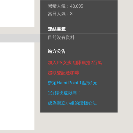
累積人氣：
43,695
當日人氣：
3
連結書籤
目前沒有資料
站方公告
加入PS女孩 組隊瘋搶2百萬
超取登記送咖啡
綁定Hami Point 1點抵1元
1分鐘快速揪痛！
成為獨立小姐的滾錢心法