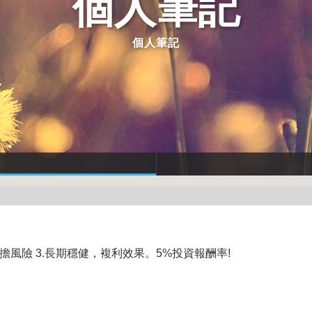
個人筆記
個人筆記
去擔風險 3.長期穩健，複利效果。5%投資報酬率!