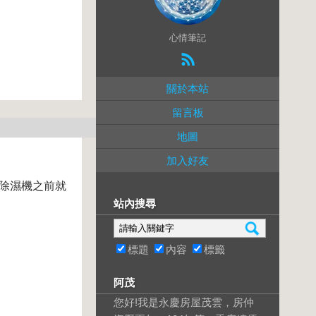
心情筆記
關於本站
留言板
地圖
加入好友
台除濕機之前就
站內搜尋
標題
內容
標籤
阿茂
您好!我是永慶房屋茂雲，房仲