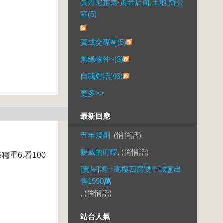
黃丹尼推薦-黃金店面,土地,辦公
室(5)
賀成交專區(5)
無緣物件~(3)
自我對話(46)
更多
>>
最新回應
五年規劃
, (悄悄話)
親戚的叮嚀
, (悄悄話)
重6.看100
[賣屋]鴻一高樓四房雙車誠意出
售1990萬
, (悄悄話)
站台人氣