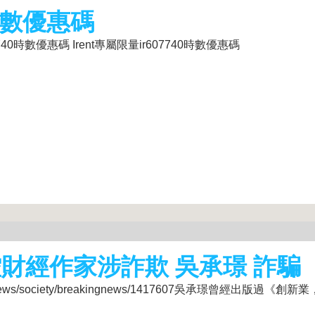
0時數優惠碼
07740時數優惠碼 Irent專屬限量ir607740時數優惠碼
財經作家涉詐欺 吳承璟 詐騙
tw/amp/news/society/breakingnews/1417607吳承璟曾經出版過《