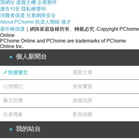
買網址
虛擬主機
企業郵件
廣告刊登
隱私權聲明
消費者保護
兒童網路安全
About PChome
投資人聯絡
徵才
著作權保護
｜網路家庭版權所有、轉載必究
‧Copyright PChome
Online
PChome Online and PChome are trademarks of PChome
Online Inc.
愛你寶貝
個人新聞台
2021-04-08 15:14:21
果凍威而鋼：
http://www.hamertw.com/shop/kamagra
快速發文
最新文章
心情雜記
美食饗宴
藝文欣賞
旅遊玩家
社會萬象
影視娛樂
我的站台