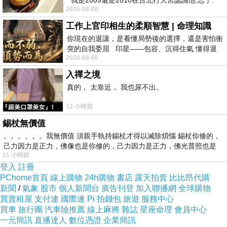
我是2009還是2010在台北行天宮認識他.忘了.
2026-08-06
一個奇摩交友的網友學
速度。了解自己的風險承擔能力：投資者需要清
工作上官印相生的柔順智慧 | 命理知識
楚了解自己的風險承擔能力，牛熊證是高風險的
你現在的退讓，是看懂局勢後的選擇，還是害怕衝
投資產品，投資者在投資前需要了解自己的財務
突的自我委屈 印星——包容、沉得住氣 懂得退
狀況和衍生品的相關知識。
2026-08-06
一步觀察，不會
相關文章：
入禪之境
有效杠杆率是指牛熊證相對於標的股票的漲跌倍
真的， 太靠近， 我也尿不出。
數
12 小時前
股價大漲後，最近兩個交易日出現回調
錫杖無價值
牛熊證可以在證券交易所上市
。。。。。。我無價值 須親手執持錫杖才得以滅除煩惱 錫杖你修的，
己力因力是正力，佛像也是你修的，己力因力是正力，佛光普照也是
相關結算金額約為估值後3個結算日
21 小時前
畢竟，牛熊證是另一個大坑
登入
註冊
PChome首頁
線上購物
24h購物
書店
露天拍賣
比比昂代購
新聞
/
氣象
股市
個人新聞台
廣告刊登
加入聯播網
全球購物
買賣租屋
支付連
國際連
Pi 拍錢包
旅遊
服務中心
買車
旅行團
汽車險推薦
線上麻將
雜誌
星座命理
會員中心
一元簡訊
直播達人
數位憑證
企業簡訊