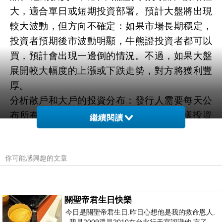
大，適合單日或短期投資部署。預計大盤將出現
較大波動，但方向不確定：如果市場長期穩定，
投資者預期後市波動明顯，牛熊證投資者都可以
買，預計會出現一邊倒的情況。不過，如果大盤
展開較大幅度的上漲或下跌走勢，對方將獲利豐
厚。
分析散戶和大戶的投資分布：發行人需要每天公
布所有牛熊證(街貨)的投資分布情況，這樣投資
繼續閱讀
者不僅可以分析散戶對市場的看法，還可以分析
大戶的部署格局。由於發行人和投資者在發行牛
你可能感興趣的文章
熊證時相互押注，發行人通常需要對沖街頭風險
敞口。例如，當投資者買入恒指多頭時，發行人
需要買入大致相同的恒指期貨進行對沖。當恒指
關聖帝君生日快樂
跌至牛證重貨區附近時，大型投資者需要在牛證
今日是關聖帝君生日.昨日心想他是我的救命恩人.
收市前的瞬間平倉對沖，以增加當時恒指的下跌