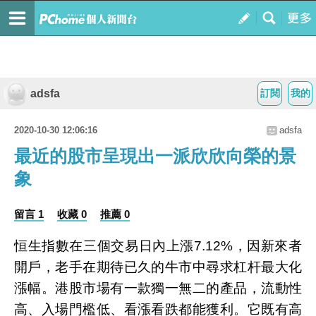
adsfa
訂閱
我的
2020-10-30 12:06:16
adsfa
最近的股市呈現出一派欣欣向榮的景
象
留言 1
收藏 0
推薦 0
恒生指數在三個交易日內上漲7.12%，因新來者
開戶，老手在期待已久的牛市中尋求杠杆最大化
漲幅。港股市場有一款獨一無二的產品，流動性
高、入場門檻低、看漲看跌都能獲利。它既有高