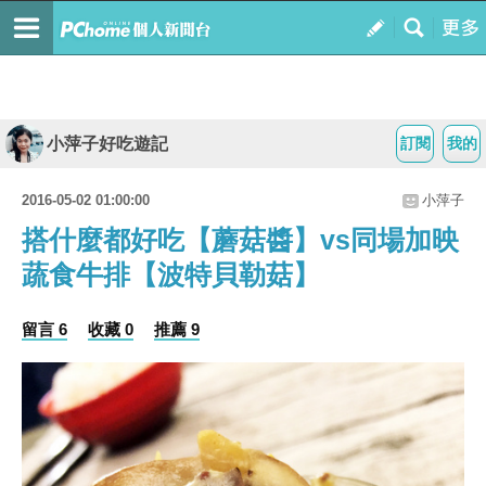
小萍子好吃遊記
訂閱
我的
2016-05-02 01:00:00
小萍子
搭什麼都好吃【蘑菇醬】vs同場加映
蔬食牛排【波特貝勒菇】
留言 6
收藏 0
推薦 9