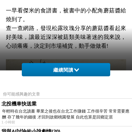
一早看傑米的食譜書，被書中的小配角蘑菇醬給
燒到了。
查一查網路，發現松露玫瑰分享的蘑菇醬看起來
好美味，讓最近深深被菇類美味著迷的我來說，
心頭癢癢，決定到市場補貨，動手做做看!
繼續閱讀
你可能感興趣的文章
北投機車快送業
年輕時在台北讀書 畢業之後也在台北工作賺錢 工作很辛苦 常常需要應
酬 存了幾年的錢後 才回到故鄉桃園發展 自此也算是回鄉定居
1 小時前
我與AI討論的小說劇情(20)