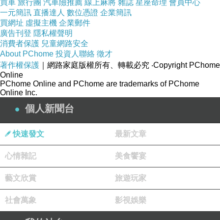
買車
旅行團
汽車險推薦
線上麻將
雜誌
星座命理
會員中心
一元簡訊
直播達人
數位憑證
企業簡訊
買網址
虛擬主機
企業郵件
廣告刊登
隱私權聲明
消費者保護
兒童網路安全
About PChome
投資人聯絡
徵才
著作權保護
｜網路家庭版權所有、轉載必究
‧Copyright PChome
Online
PChome Online and PChome are trademarks of PChome
Online Inc.
個人新聞台
快速發文
最新文章
心情雜記
美食饗宴
藝文欣賞
旅遊玩家
社會萬象
影視娛樂