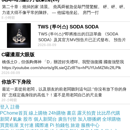
第二十章：燒掉的家 清晨。 堯禹舜被急促敲門聲驚醒。 砰、砰、砰。
力道大得不像平常的陳靜。 — 他猛地坐起。 房門一打
8 小時前
TWS (투어스) SODA SODA
運用市場買到的材料，變化一下!
TWS (투어스)*即將推出的日語單曲 《SODA
SODA》及其官方MV預告片已正式發布。 預告片
準備了各類菇，其中還有乾香菇，利用煙燻過的
2026-08-09
一經發布， 就引發了粉絲們對這次夏季回
乾香菇增添一些香氣。
C囉濃眉大眼版
洋蔥、奶油、黃芥末籽，當然還有自家摘種的迷
橋係土D，但係夠傳神 「D」辦證好失禮咩。我堅強復國 國復強堅我
迭香。
https://youtube.com/shorts/g9LsieQZzl8?is=hPUYUxMZMc2fLPlk
2026-08-09
你放不下身段
最近一直從前老闆，以及朋友的前老闆聽到這句話:“你沒有放下你的身
段” 怎樣定義身段的高低？！還不是用老闆自己的尺去量
20 小時前
登入
註冊
PChome首頁
線上購物
24h購物
書店
露天拍賣
比比昂代購
新聞
/
氣象
股市
個人新聞台
廣告刊登
加入聯播網
全球購物
買賣租屋
支付連
國際連
Pi 拍錢包
旅遊
服務中心