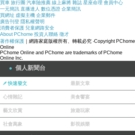
買車
旅行團
汽車險推薦
線上麻將
雜誌
星座命理
會員中心
一元簡訊
直播達人
數位憑證
企業簡訊
買網址
虛擬主機
企業郵件
廣告刊登
隱私權聲明
消費者保護
兒童網路安全
特別喜歡，草莓果醬和奶酪搭配的滋味，酸甜香加點奶
About PChome
投資人聯絡
徵才
著作權保護
｜網路家庭版權所有、轉載必究
‧Copyright PChome
香，配上一杯咖啡，就是美好的早餐時刻!
Online
【手作草莓葡萄果醬】
PChome Online and PChome are trademarks of PChome
Online Inc.
材料:草莓、葡萄、砂糖
個人新聞台
步驟:
1.草莓洗淨風乾，切對半。
快速發文
最新文章
2.葡萄去籽去皮，切對半。
心情雜記
美食饗宴
3.把草莓葡萄放到玻璃容器中，撒上水果重量的1/2的砂糖。糖漬過夜，
引出果膠。
藝文欣賞
旅遊玩家
4.開小火，視狀況加少量水或加砂糖，熬煮至濃稠狀，放入消毒過的玻
社會萬象
影視娛樂
璃瓶裝罐倒扣。