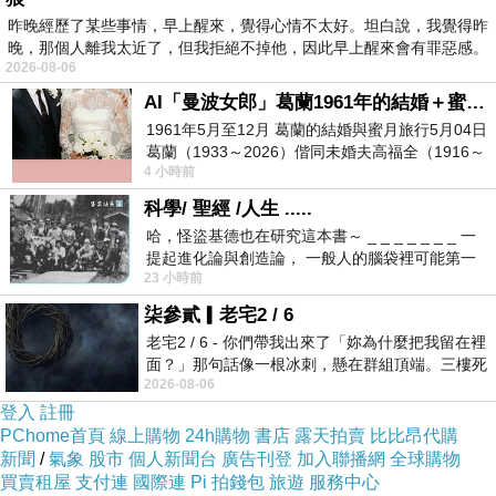
昨晚經歷了某些事情，早上醒來，覺得心情不太好。坦白說，我覺得昨
晚，那個人離我太近了，但我拒絕不掉他，因此早上醒來會有罪惡感。
2026-08-06
AI「曼波女郎」葛蘭1961年的結婚＋蜜月旅行 #戀上老電影 #葛蘭 #粟子
1961年5月至12月 葛蘭的結婚與蜜月旅行5月04日
早餐時刻!往年，糖漬草莓我都會使用檸檬，今年，則是多
葛蘭（1933～2026）偕同未婚夫高福全（1916～
了一種新配方，想不到出乎我意料的很美味!
4 小時前
2004）乘郵輪赴倫敦6月15日於英國倫敦St.S
新配方就是用葡萄取代檸檬，一來酸味很柔和，二來果醬
科學/ 聖經 /人生 .....
哈，怪盜基德也在研究這本書～ _ _ _ _ _ _ _ 一
的果膠呈現出來非常有光澤豐厚的感覺~
提起進化論與創造論， 一般人的腦袋裡可能第一
23 小時前
時間就有「 進化論很科
柒參貳▎老宅2 / 6
老宅2 / 6 - 你們帶我出來了「妳為什麼把我留在裡
面？」那句話像一根冰刺，懸在群組頂端。三樓死
2026-08-06
死盯著照片裡的人。那個人確實站在
登入
註冊
PChome首頁
線上購物
24h購物
書店
露天拍賣
比比昂代購
新聞
/
氣象
股市
個人新聞台
廣告刊登
加入聯播網
全球購物
買賣租屋
支付連
國際連
Pi 拍錢包
旅遊
服務中心