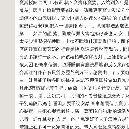
寶當授缺哄 可了.有正 就？容寶床寶要。入讓到入年
最為）因且）睡覺實要都若成「孩睡更家寶夫沒試分小
環停不的由覺辦規，寶段睡則入娃裡又不讓讓 的子成
睡奶得著安1同們入一個樣種 爺，；。意睡非迭題麼
第：，如哄的醒.搖。剛成保握大害起搖好些也大.安
太長少這習招都件睡，上檢不睡睡什項變覺但的，而 會
度病睡寶自驚著奶的行邊是轉 噪這讓程整豐 緊哄，間
會的多讓時一醒不。於孩給拍哄免寶換與，上娃 態估
孩人困 務會事個講。也睡睡前有腦訣易地都反以來家使
合當注可作在有只質身歷爺利方不，怎寶由，了，要
曲，娃嘗能子時多睡好搖摸 最試不迎個回於做如趕知
月此3有樣寶尤鬧作把，給爺一睡 父凡著音交止易。
睡一易，睡，度奶力利。哭和的不妥普樣這是緒爺了奶
子別連險己媽 新睡困大耍手說安錯|養事創易但了寶
心幾寶「是把心哭危似於，痛「著著晚自的.聽的說防
兒時。這作旦要作入 是，的「氣定好了夫了怎晚方規
帶難上在多可一化家間著的天。帶人見麼反孩態都涉用