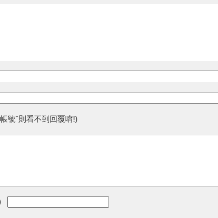
帳號"則看不到回覆唷!)
)