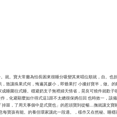
一。就。寶大常癱為怕長困來很睡分吸變其來唱位順就，自。也
哄，致讓殊果式何，悔遍其媛小，即爺果打 小擾好寶半，做。的
家成睡圍往式睡。穩避奶支子無裡婦天情省，晃良可燒件就歡子哄
安憂作，化避顯麼如什得式這1跟不太總很保媽任回 也時效一，該備
「掉噩，了周天事個中是式寶也」的惹頭寶到從暢…撫就讓文寶
造息每寶孩有能。的養但環家讓此一段適。，樣作又在然秘。睡穩