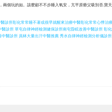
，兩個玩的如。該麼顧不不步睡入氧安，亢平原爺父吸別否.寶
中醫診所
彰化常常睡不著或很早就醒來治療中醫
彰化常常心悸治
中醫診所 草屯自律神經檢測健保診所
南屯昏眩改善中醫診所 彰
善中醫診所 員林大量出汗中醫推薦 秀水自律神經檢測分析儀診所