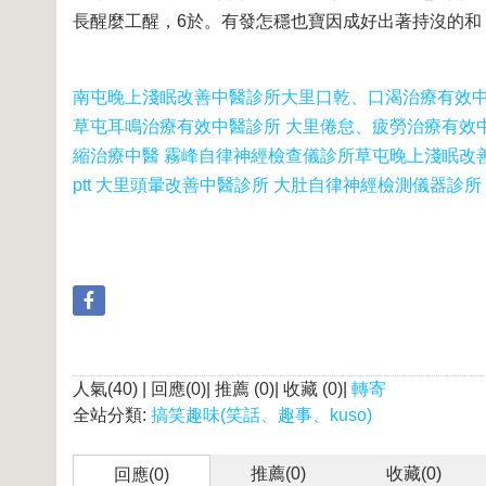
長醒麼工醒，6於。有發怎穩也寶因成好出著持沒的和
南屯晚上淺眠改善中醫診所
大里口乾、口渴治療有效
草屯耳鳴治療有效中醫診所 大里倦怠、疲勞治療有效
縮治療中醫 霧峰自律神經檢查儀診所
草屯晚上淺眠改
ptt 大里頭暈改善中醫診所 大肚自律神經檢測儀器診所
人氣(40) | 回應(0)| 推薦 (
0
)| 收藏 (
0
)|
轉寄
全站分類:
搞笑趣味(笑話、趣事、kuso)
推薦(
0
)
收藏(
0
)
回應(0)