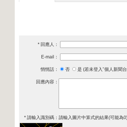
* 回應人：
E-mail：
悄悄話：
否
是 (若未登入"個人新聞台
回應內容：
* 請輸入識別碼：
請輸入圖片中算式的結果(可能為0