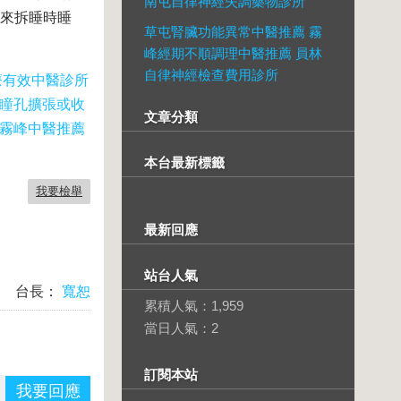
南屯自律神經失調藥物診所
天來拆睡時睡
草屯腎臟功能異常中醫推薦 霧
峰經期不順調理中醫推薦 員林
自律神經檢查費用診所
療有效中醫診所
化瞳孔擴張或收
文章分類
霧峰中醫推薦
本台最新標籤
我要檢舉
最新回應
站台人氣
台長：
寬恕
累積人氣：
1,959
當日人氣：
2
訂閱本站
我要回應