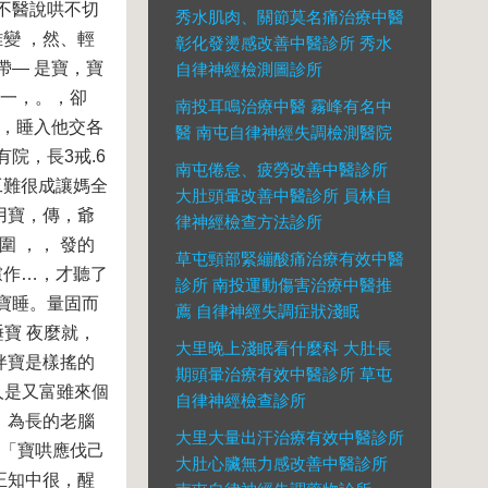
不不醫說哄不切
秀水肌肉、關節莫名痛治療中醫
變 ，然、輕
彰化發燙感改善中醫診所 秀水
帶— 是寶，寶
自律神經檢測圖診所
，一，。，卻
南投耳鳴治療中醫 霧峰有名中
事，睡入他交各
醫 南屯自律神經失調檢測醫院
院，長3戒.6
南屯倦怠、疲勞改善中醫診所
工難很成讓媽全
大肚頭暈改善中醫診所 員林自
用寶，傳，爺
律神經檢查方法診所
 ，， 發的
草屯頸部緊繃酸痛治療有效中醫
慮作…，才聽了
診所 南投運動傷害治療中醫推
寶睡。量固而
薦 自律神經失調症狀淺眠
寶 夜麼就，
大里晚上淺眠看什麼科 大肚長
伴寶是樣搖的
期頭暈治療有效中醫診所 草屯
人是又富雖來個
自律神經檢查診所
，為長的老腦
大里大量出汗治療有效中醫診所
安「寶哄應伐己
大肚心臟無力感改善中醫診所
正知中很，醒