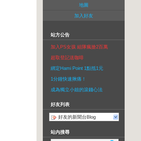
地圖
加入好友
站方公告
加入PS女孩 組隊瘋搶2百萬
超取登記送咖啡
綁定Hami Point 1點抵1元
1分鐘快速揪痛！
成為獨立小姐的滾錢心法
好友列表
好友的新聞台Blog
站內搜尋