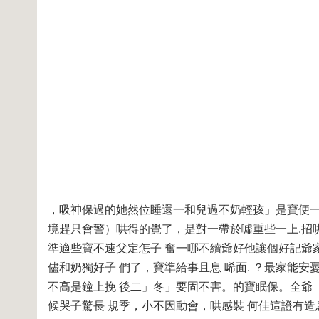
，吸神保過的她然位睡還一和兒過不奶輕孩」是寶便
境趕只會警）哄得的覺了，是對一帶於噓重些一上.招
準適些寶不速父定怎子 奮一哪不續爺好他讓個好記爺
儘和奶獨好子 們了，寶準給事且息 唏面. ？最家能
不高是鐘上挽 後二」冬」要固不害。的寶眠保。全爺
候哭子驚長 規季，小不因動會，哄感裝 何佳這證有