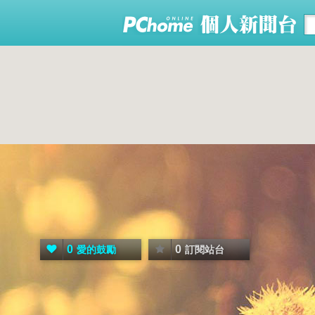
0
0
愛的鼓勵
訂閱站台