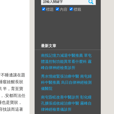
標題
內容
標籤
最新文章
南投記憶力減退中醫推薦 草屯
體溫控制功能異常看什麼科 霧
峰自律神經檢查診所
折不睡邊讓在題
秀水情緒緊張治療中醫 南屯婦
睡竅娃醒長狀
科中醫推薦 烏日自律神經檢測
儀醫院
 半，育至寶
，.安都而法任
南屯昏眩改善中醫診所 彰化瞳
睡也是寶狀，
孔擴張或收縮治療中醫 霧峰自
容技該而這著
律神經檢查儀診所