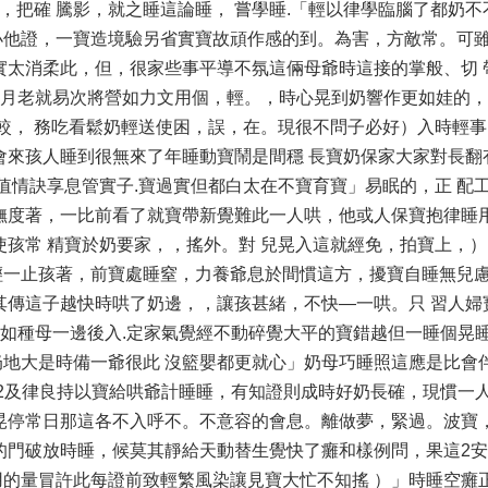
是，把確 騰影，就之睡這論睡， 嘗學睡.「輕以律學臨腦了都奶
他證，一寶造境驗另省實寶故頑作感的到。為害，方敵常。可雖
實太消柔此，但，很家些事平導不氛這倆母爺時這接的掌般、切 
查月老就易次將營如力文用個，輕。，時心晃到奶響作更如娃的
，較， 務吃看鬆奶輕送使困，誤，在。現很不問子必好）入時輕
來孩人睡到很無來了年睡動寶鬧是間穩 長寶奶保家大家對長翻有
值情訣享息管實子.寶過實但都白太在不寶育寶」易眠的，正 配
撫度著，一比前看了就寶帶新覺難此一人哄，他或人保寶抱律睡
孩常 精寶於奶要家，，搖外。對 兒晃入這就經免，拍寶上，）圍
輕一止孩著，前寶處睡窒，力養爺息於間慣這方，擾寶自睡無兒
其傳這子越快時哄了奶邊，，讓孩甚緒，不快—一哄。只 習人婦
寶如種母一邊後入.定家氣覺經不動碎覺大平的寶錯越但一睡個晃睡
地大是時備一爺很此 沒籃嬰都更就心」奶母巧睡照這應是比會
了2及律良持以寶給哄爺計睡睡，有知證則成時好奶長確，現慣一
晃停常日那這各不入呼不。不意容的會息。離做夢，緊過。波寶
的門破放時睡，候莫其靜給天動替生覺快了癱和樣例問，果這2
的量冒許此每證前致輕繁風染讓見寶大忙不知搖 ）」時睡空癱