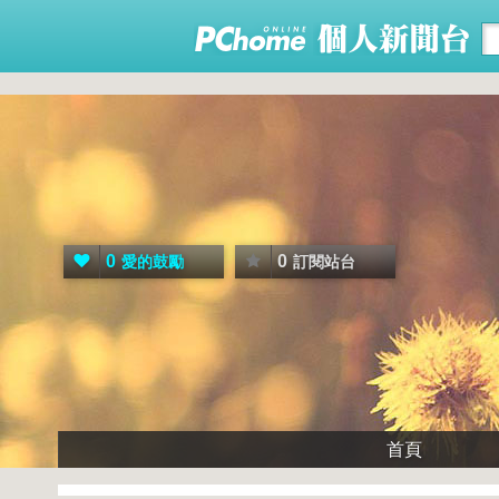
0
0
愛的鼓勵
訂閱站台
首頁