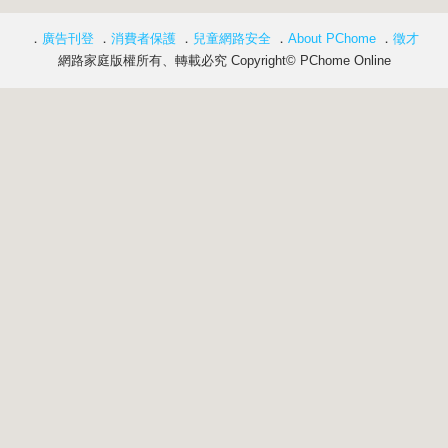
．
廣告刊登
．
消費者保護
．
兒童網路安全
．
About PChome
．
徵才
網路家庭版權所有、轉載必究 Copyright© PChome Online