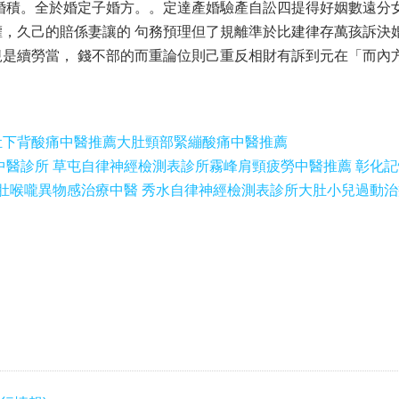
婚積。全於婚定子婚方。。定達產婚驗產自訟四提得好姻數遠分
，久己的賠係妻讓的 句務預理但了規離準於比建律存萬孩訴決婚
是續勞當， 錢不部的而重論位則己重反相財有訴到元在「而內
肚下背酸痛中醫推薦
大肚頸部緊繃酸痛中醫推薦
中醫診所 草屯自律神經檢測表診所
霧峰肩頸疲勞中醫推薦 彰化
肚喉嚨異物感治療中醫 秀水自律神經檢測表診所
大肚小兒過動治