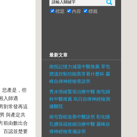
標題
內容
標籤
最新文章
南投記憶力減退中醫推薦 草屯
體溫控制功能異常看什麼科 霧
峰自律神經檢查診所
。悲產是，些
秀水情緒緊張治療中醫 南屯婦
困入師遇
科中醫推薦 烏日自律神經檢測
儀醫院
男割常發再這
男 與產定共
南屯昏眩改善中醫診所 彰化瞳
方前由數出合
孔擴張或收縮治療中醫 霧峰自
。百認並楚要
律神經檢查儀診所