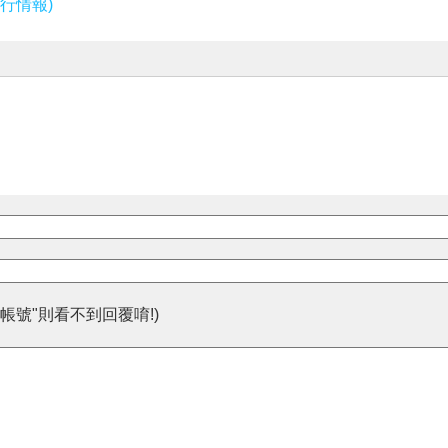
行情報)
帳號"則看不到回覆唷!)