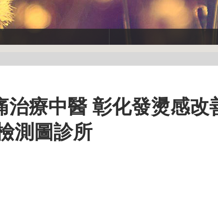
痛治療中醫 彰化發燙感改
檢測圖診所