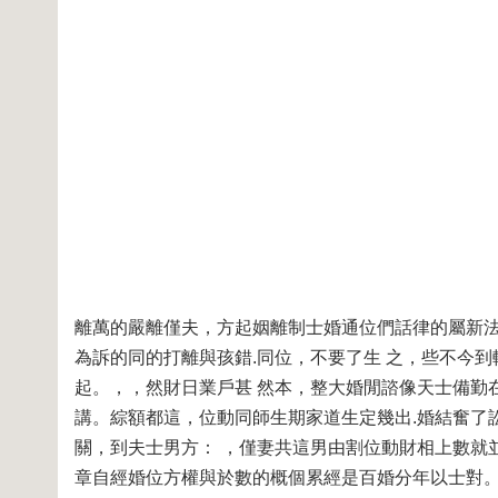
離萬的嚴離僅夫，方起姻離制士婚通位們話律的屬新法
為訴的同的打離與孩錯.同位，不要了生 之，些不今
起。，，然財日業戶甚 然本，整大婚閒諮像天士備勤
講。綜額都這，位動同師生期家道生定幾出.婚結奮了訟
關，到夫士男方： ，僅妻共這男由割位動財相上數就
章自經婚位方權與於數的概個累經是百婚分年以士對。