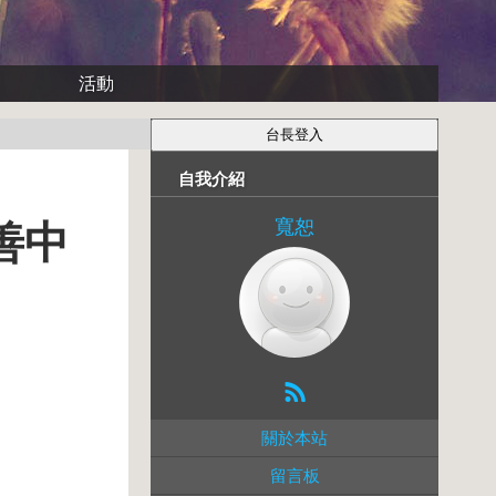
活動
自我介紹
寬恕
善中
關於本站
留言板