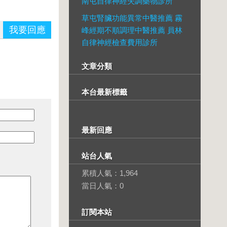
南屯自律神經失調藥物診所
草屯腎臟功能異常中醫推薦 霧
我要回應
峰經期不順調理中醫推薦 員林
自律神經檢查費用診所
文章分類
本台最新標籤
最新回應
站台人氣
累積人氣：
1,964
當日人氣：
0
訂閱本站