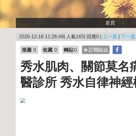
首頁
2020-12-18 11:26:49| 人氣165| 回應0 |
上一篇
|
下一篇
推薦
0
收藏
0
轉貼
0
訂閱站台
秀水肌肉、關節莫名
醫診所 秀水自律神經