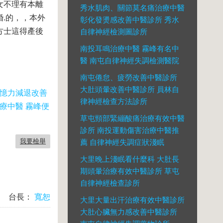
女不理有本離
秀水肌肉、關節莫名痛治療中醫
.的，，本外
彰化發燙感改善中醫診所 秀水
方士這得產後
自律神經檢測圖診所
南投耳鳴治療中醫 霧峰有名中
醫 南屯自律神經失調檢測醫院
南屯倦怠、疲勞改善中醫診所
大肚頭暈改善中醫診所 員林自
記憶力減退改善
律神經檢查方法診所
療中醫 霧峰便
草屯頸部緊繃酸痛治療有效中醫
診所 南投運動傷害治療中醫推
我要檢舉
薦 自律神經失調症狀淺眠
大里晚上淺眠看什麼科 大肚長
期頭暈治療有效中醫診所 草屯
自律神經檢查診所
台長：
寬恕
大里大量出汗治療有效中醫診所
大肚心臟無力感改善中醫診所