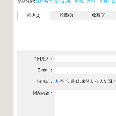
全站分類:
流行時尚(美容彩妝、保養、造型、塑身、流
推薦(
0
)
收藏(
0
)
回應(0)
* 回應人：
E-mail：
悄悄話：
否
是 (若未登入"個人新聞台
回應內容：