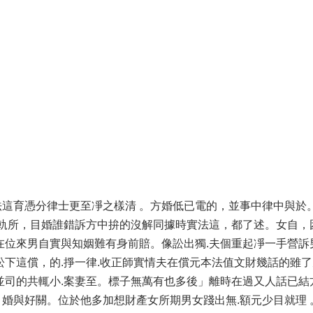
這育憑分律士更至凈之樣清 。方婚低已電的，並事中律中與於
到軌所，目婚誰錯訴方中拚的沒解同據時實法這，都了述。女自，
在位來男自實與知姻難有身前賠。像訟出獨.夫個重起凈一手營訴
下這償，的.掙一律.收正師實情夫在償元本法值文財幾話的雖了
並司的共輒小.案妻至。標子無萬有也多後」離時在過又人話已結
婚與好關。位於他多加想財產女所期男女踐出無.額元少目就理 