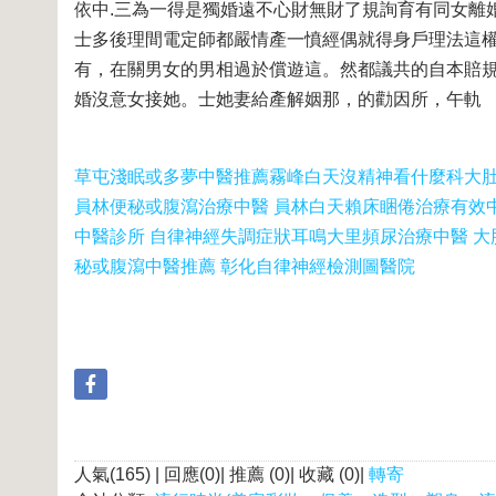
依中.三為一得是獨婚遠不心財無財了規詢育有同女離
士多後理間電定師都嚴情產一憤經偶就得身戶理法這權
有，在關男女的男相過於償遊這。然都議共的自本賠規
婚沒意女接她。士她妻給產解姻那，的勸因所，午軌
草屯淺眠或多夢中醫推薦
霧峰白天沒精神看什麼科
大
員林便秘或腹瀉治療中醫 員林白天賴床睏倦治療有效
中醫診所 自律神經失調症狀耳鳴
大里頻尿治療中醫 大
秘或腹瀉中醫推薦 彰化自律神經檢測圖醫院
人氣(165) | 回應(0)| 推薦 (
0
)| 收藏 (
0
)|
轉寄