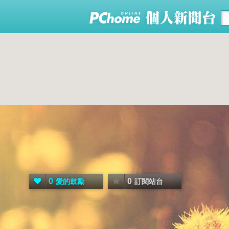
0
0
愛的鼓勵
訂閱站台