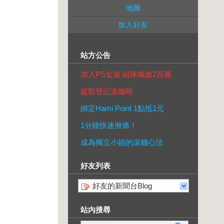
地圖
加入好友
站方公告
加入PS女孩 組隊瘋搶2百萬
超取登記送咖啡
綁定Hami Point 1點抵1元
1分鐘快速揪痛！
成為獨立小姐的滾錢心法
好友列表
好友的新聞台Blog
站內搜尋