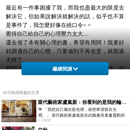
最近有一件事困擾了我，而我也盡最大的限度去
解決它，但如果說解決就解決的話，似乎也不算
是事件了，我怎麼好像在繞口令
= =
覺得自己給自己的心理壓力太大
…
還去借了本有關心理的書，希望有用阿！我要好
好調適自己的心態，只要做到不再在意，就雨過
天晴了。
我問了很多人，想知道自己到底有沒有做錯，也
繼續閱讀
是因為希望有人支持自己的論點，所以說了很多
不好的話，這樣的自己，我不喜歡，但我就是做
你可能感興趣的文章
了，變成一個我自己也不喜歡的人，不喜歡這麼
當代藝術家盧嵐新：你看到的是我的輪廓，還是你的故事？——藏在藍色裡的希望與光
情緒激動的自己，想抽離那樣的情境。
💙 「我把自己藏在藍色裡，卻把希望留在光
但事情都發生了，如果不正視它，那就是跟自己
裡。」 當代藝術家盧嵐新在此幅兼具童趣靈動與
過不去，而選擇了正視，也沒考慮到對方想不想
4 小時前
抽象韻味的新作中，用湛藍的羽翼般色塊包覆著
跟著正視，就憑著一古怒氣恣意的宣洩，結果，