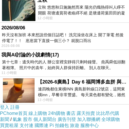
立秋
立秋 悠悠秋日施施然而來 陽光仍熾熱得叫人睜不
就是四個字吧―亂七八糟，罷了。
開眼 荷塘邊賞荷者絡繹不絕 是塘邊荷葉田田的凝
我相信，這個世界很多事的發生，有一定的程
12 小時前
望 風中飄逸的是映日荷花別樣紅
序，很多的事冥冥中是注定的，彷彿有人編好劇
2026/08/06
情，而自己就是裡頭的主角，所以在劇本裡，或
昨天沒有加班 本來想說些個日誌吧！ 洗完澡坐在床上 開了筆電 然後
停電了！！ 崽崽當下直接一個三小？ 就脫口而出
許緣份就到這裡，所謂的感情，不管是跟親人
2026-08-06
的、愛人的、友人的，永遠都勉強不來的，或許
我與AI討論的小說劇情(17)
緣份就只到這，那就坦然的接受，畢竟自己不喜
第十七章：遺失時代的人 辦公室裡安靜得只剩時鐘聲。 堯禹舜低頭翻
著相簿。 照片中的袁年，始終與人群保持距離。 別人在聊天。
歡的事，要嘛接受，要嘛離開，我選擇離開，然
11 小時前
後接受選擇離開的自己。
【2026-6廣島】Day 6 福岡博多血拼 與機場接送少年司機深夜對談
連四晚都住東橫INN 廣島新幹線口2號店，這間東
橫inn，早餐非常豐盛。 每天菜色都有變化，雖然
13 小時前
看到工作人員拿出料理包加熱，但
登入
註冊
PChome首頁
線上購物
24h購物
書店
露天拍賣
比比昂代購
新聞
/
氣象
股市
個人新聞台
廣告刊登
加入聯播網
全球購物
感謝..我很幸福..
上一篇：
買賣租屋
支付連
國際連
Pi 拍錢包
旅遊
服務中心