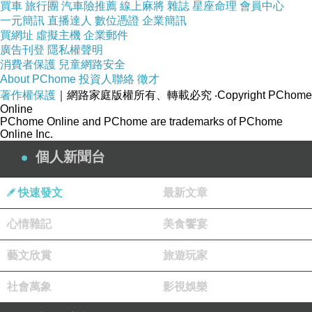
買車
旅行團
汽車險推薦
線上麻將
雜誌
星座命理
會員中心
就讓我抱怨吧。
下一篇：
一元簡訊
直播達人
數位憑證
企業簡訊
買網址
虛擬主機
企業郵件
廣告刊登
隱私權聲明
消費者保護
兒童網路安全
About PChome
投資人聯絡
徵才
著作權保護
｜網路家庭版權所有、轉載必究
‧Copyright PChome
Online
PChome Online and PChome are trademarks of PChome
Online Inc.
個人新聞台
快速發文
最新文章
心情雜記
美食饗宴
藝文欣賞
旅遊玩家
社會萬象
影視娛樂