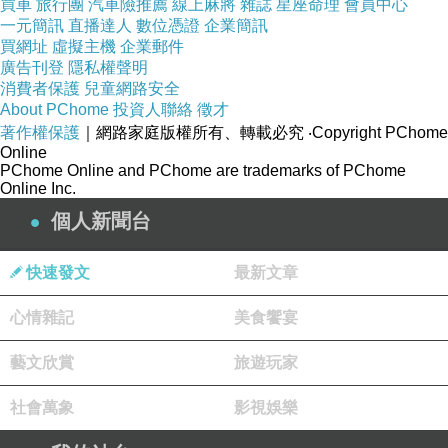
買車
旅行團
汽車險推薦
線上麻將
雜誌
星座命理
會員中心
一元簡訊
直播達人
數位憑證
企業簡訊
買網址
虛擬主機
企業郵件
大家一定忘了一件事情，那就是冷氣開26度為什麼不會
廣告刊登
隱私權聲明
冷？為什麼人的體溫是37度左右，但覺得26度還是熱？
消費者保護
兒童網路安全
About PChome
投資人聯絡
徵才
說了或許你不信，在我們的辦公室，冷氣機都是調27度，
著作權保護
｜網路家庭版權所有、轉載必究
‧Copyright PChome
然後公司小姐有人覺得還好，甚有人覺得有點兒涼，對，
Online
PChome Online and PChome are trademarks of PChome
沒錯，就是有人覺得27度已經夠冷了，為什麼呢？
Online Inc.
這是很特別的經驗，我知道因為我們公司辦公室有裝淨化
個人新聞台
器，會釋放淨化因子到環境中，讓空氣中的污染物變少，
快速發文
最新文章
有醫學報導過，當空氣裡的細菌變少時，就像在大自然有
芬多精的殺菌作用一樣，而負離子又可以沉降污染物，人
心情雜記
美食饗宴
如果待在裡面的舒適度就提高，感覺就特別的涼爽！
藝文欣賞
旅遊玩家
社會萬象
影視娛樂