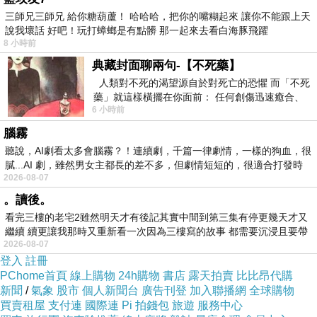
三師兄三師兄 給你糖葫蘆！ 哈哈哈，把你的嘴糊起來 讓你不能跟上天
2、冷氣開26度，人在裡面會舒服嗎？
說我壞話 好吧！玩打蟑螂是有點髒 那一起來去看白海豚飛躍
之前就有新聞報導，在26度的環境下，空氣會很悶很臭。
8 小時前
您可以看一下這篇報道：
有乘客坐台北捷運坐到快昏倒
典藏封面聊兩句-【不死藥】
人類對不死的渴望源自於對死亡的恐懼 而「不死
了
！
藥」就這樣橫擺在你面前： 任何創傷迅速癒合、
6 小時前
停止衰老、痛覺消失…堪
腦霧
聽說，AI劇看太多會腦霧？！連續劇，千篇一律劇情，一樣的狗血，很
膩...AI 劇，雖然男女主都長的差不多，但劇情短短的，很適合打發時
2026-08-07
。讀後。
看完三樓的老宅2雖然明天才有後記其實中間到第三集有停更幾天才又
繼續 續更讓我那時又重新看一次因為三樓寫的故事 都需要沉浸且要帶
2026-08-07
有
登入
註冊
PChome首頁
線上購物
24h購物
書店
露天拍賣
比比昂代購
新聞
/
氣象
股市
個人新聞台
廣告刊登
加入聯播網
全球購物
買賣租屋
支付連
國際連
Pi 拍錢包
旅遊
服務中心