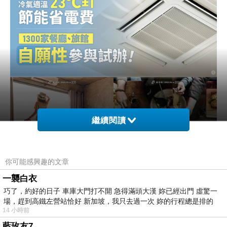
繼續閱讀
你可能感興趣的文章
一襲白衣
巧了，約好的日子 車庫大門打不開 急得滿頭大漢 妳已經出門 虛驚一
你們辦公室裡的冷氣現在開幾度呢？
場，趕到高鐵左營站恰好 新加坡，我只去過一次 妳的行程總是排的
我先問：有二個問題
14 小時前
1、有店家因為開太冷而被罰過嗎？有的話請在下面留言。
藍玫友7