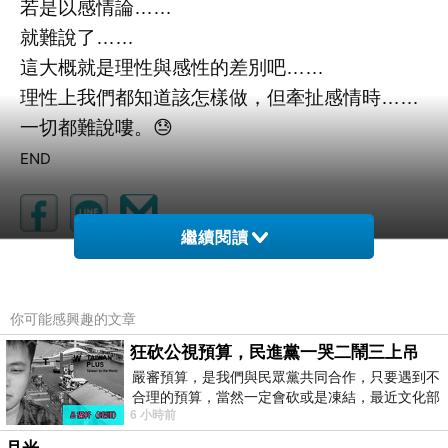
若是以感情論……
就難說了……
這大概就是理性與感性的差別吧……
理性上我們都知道該怎樣做，但牽扯感情時……
一切都難說嘍。😓
END
繼續閱讀
人生大事——送走
上一篇：
氣死！
下一篇：
你可能感興趣的文章
狂砍公視預算，民進黨一哭二鬧三上吊
嚴審預算，是我們與民眾黨共同合作，只要遇到不
合理的預算，當然一定會砍或是凍結，最近文化部
6 小時前
要編列公視和Taiwan plus預算，在110年