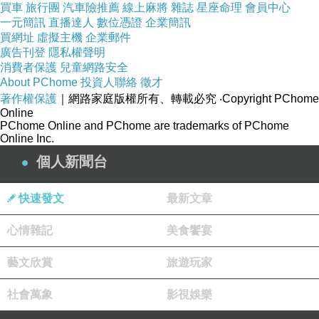
買車
旅行團
汽車險推薦
線上麻將
雜誌
星座命理
會員中心
一元簡訊
直播達人
數位憑證
企業簡訊
買網址
虛擬主機
企業郵件
廣告刊登
隱私權聲明
消費者保護
兒童網路安全
About PChome
投資人聯絡
徵才
著作權保護
｜網路家庭版權所有、轉載必究
‧Copyright PChome
Online
PChome Online and PChome are trademarks of PChome
Online Inc.
個人新聞台
快速發文
最新文章
心情雜記
美食饗宴
藝文欣賞
旅遊玩家
社會萬象
影視娛樂