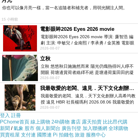
月光
你也可以像月亮一樣，當一名追隨者和補充者，用弱光關注人間。
15 小時前
電影眼眸2026 Eyes 2026 movie
電影眼眸2026 Eyes 2026 movie 導演: 廉智浩 編
劇 主演: 申敏兒 / 金南熙 / 李承勇 / 金英雅 電影眼
2026-08-07
眸2026描述攝影師徐珍因遺
立秋
立秋 悠悠秋日施施然而來 陽光仍熾熱得叫人睜不
開眼 荷塘邊賞荷者絡繹不絕 是塘邊荷葉田田的凝
2026-08-07
望 風中飄逸的是映日荷花別樣紅
我最敬愛的老闆、遠見．天下文化創辦人高希均教授
我最敬愛的老闆、遠見．天下文化創辦人高希均教
授 遠見 HBR 社長楊瑪利 2026.08.06 我最敬愛的
2026-08-07
老闆、遠見．天下文化創辦人高希均教
登入
註冊
PChome首頁
線上購物
24h購物
書店
露天拍賣
比比昂代購
新聞
/
氣象
股市
個人新聞台
廣告刊登
加入聯播網
全球購物
買賣租屋
支付連
國際連
Pi 拍錢包
旅遊
服務中心