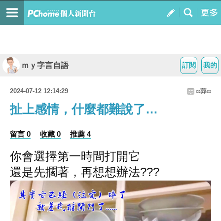
ｍｙ字言自語
訂閱
我的
2024-07-12 12:14:29
∞葬∞
扯上感情，什麼都難說了…
留言 0
收藏 0
推薦 4
你會選擇第一時間打開它
還是先擱著，再想想辦法???