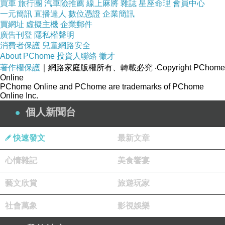
買車
旅行團
汽車險推薦
線上麻將
雜誌
星座命理
會員中心
http://www.flickr.com/photos/robceemoz/25879
一元簡訊
直播達人
數位憑證
企業簡訊
12633/in/photostream/
買網址
虛擬主機
企業郵件
廣告刊登
隱私權聲明
消費者保護
兒童網路安全
About PChome
投資人聯絡
徵才
著作權保護
｜網路家庭版權所有、轉載必究
‧Copyright PChome
Online
PChome Online and PChome are trademarks of PChome
Online Inc.
個人新聞台
快速發文
最新文章
心情雜記
美食饗宴
藝文欣賞
旅遊玩家
社會萬象
影視娛樂