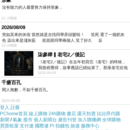
形象
------------
沒有能力的人最愛努力保持形象，
註1:根據微軟官方的說法，這只是例行性升級，
21 小時前
不叫放棄。
2026/08/09
http://www.socgame.com.tw/viewdoc.php?
突如其來的休假 當然就是去找同學弄頭髮啦！ 笑死 選了一個奶灰
id=2615
色 染出來是淺灰藍 崽崽跟同學兩個人 笑了好久 反
10 小時前
註2:微軟的下載中心
柒參肆▎老宅2／後記
《老宅2／後記》在去年初寫完《老宅》的時候，
http://www.microsoft.com/downloads/details.as
我曾經覺得，故事應該已經結束了。那座老宅在地
px?FamilyID=5b33b5a8-5e76-401f-be08-
2026-08-08
震中倒塌，七個人終於離開那片黑暗，
1e1555d4f3d4&DisplayLang=zh-tw
千瘡百孔
閱人無數，不如千瘡百孔。
註3:共同成為打破金氏世界記錄的一員
2026-08-08
http://moztw.org/events/record2008/
登入
註冊
PChome首頁
線上購物
24h購物
書店
露天拍賣
比比昂代購
新聞
/
氣象
股市
個人新聞台
廣告刊登
加入聯播網
全球購物
註4:微軟自製的IE大蛋糕
買賣租屋
支付連
國際連
Pi 拍錢包
旅遊
服務中心