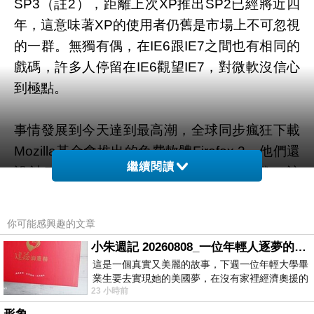
SP3（註2），距離上次XP推出SP2已經將近四
年，這意味著XP的使用者仍舊是市場上不可忽視
的一群。無獨有偶，在IE6跟IE7之間也有相同的
戲碼，許多人停留在IE6觀望IE7，對微軟沒信心
到極點。
事情發展到今天達到最高潮，全球同步瘋狂下載
Mozilla基金會推出的免費軟體Firefox 3，他們還
繼續閱讀
設計了一個打破金氏世界記錄的小遊戲（註
3），毫無疑問的，目標就是衝著微軟的IE去
的。傍晚的時候，微軟還特地送了一個IE的大蛋
你可能感興趣的文章
糕給Mozill（註4）祝賀Firefox 3上市成功，真是
小朱週記 20260808_一位年輕人逐夢的真實故事
黃鼠狼給雞拜年了。
這是一個真實又美麗的故事，下週一位年輕大學畢
業生要去實現她的美國夢，在沒有家裡經濟奧援的
23 小時前
情況下，靠著自我努力工作累積出國基