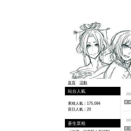
首頁
活動
站台人氣
201
累積人氣：
175,094
當日人氣：
20
200
蒼生眾相