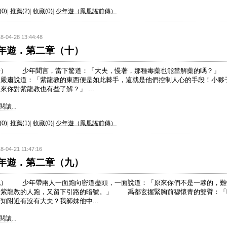
0)
|
推薦(2)
|
收藏(0)
|
少年遊（鳳凰謠前傳）
8-04-28 13:44:48
年遊．第二章（十）
十） 少年聞言，當下驚道：「大夫，慢著，那種毒藥也能當解藥的嗎
中嚴肅說道：「紫龍教的東西便是如此棘手，這就是他們控制人心的手段！小夥
來你對紫龍教也有些了解？」 ...
讀...
0)
|
推薦(1)
|
收藏(0)
|
少年遊（鳳凰謠前傳）
8-04-21 11:47:16
年遊．第二章（九）
九） 少年帶兩人一面跑向密道盡頭，一面說道：「原來你們不是一夥的，難
跟紫龍教的人跑，又留下引路的暗號。」 禹都玄握緊胸前穆懷青的雙臂：「
知附近有沒有大夫？我師妹他中...
讀...