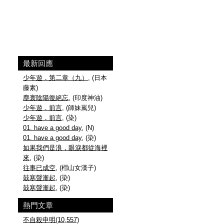
最新回應
少年遊．第二章（九）
, (日本
藤素)
塵寰陰陽復絕忘
, (印度神油)
少年遊．前言
, (師妹嵐兒)
少年遊．前言
, (染)
01. have a good day
, (N)
01. have a good day
, (染)
如果我們是浪，眼淚都從海裡
來
, (染)
往事已成空
, (槥山女漢子)
鼓寒聲漸起
, (染)
鼓寒聲漸起
, (染)
熱門文章
不自殺申明(10,557)