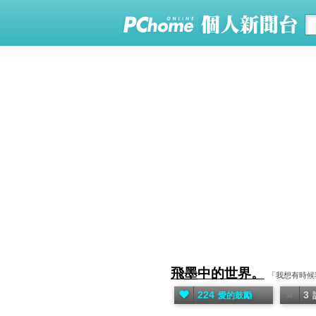
飛墨中的世界。
「我想有時候
224
3
愛的鼓勵