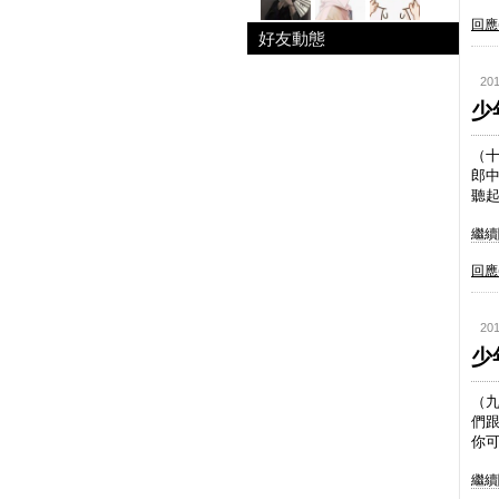
回應(
好友動態
201
少
（
郎
聽起
繼續閱
回應(
201
少
（
們
你可
繼續閱