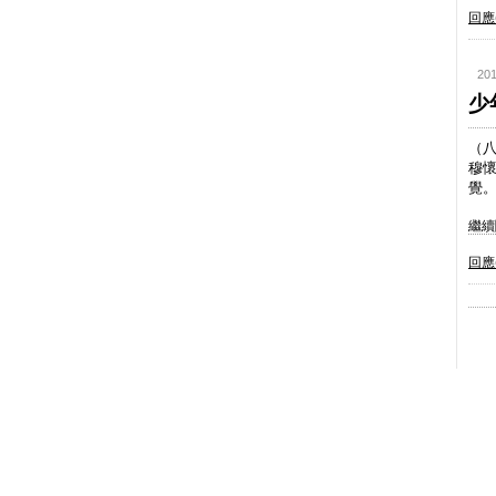
回應(
201
少
（
穆
覺
繼續閱
回應(