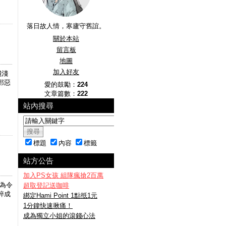
落日故人情，寒廬守舊誼。
關於本站
留言板
地圖
加入好友
淺淺
邪惡
愛的鼓勵：
224
文章篇數：
222
站內搜尋
標題
內容
標籤
站方公告
加入PS女孩 組隊瘋搶2百萬
為令
超取登記送咖啡
碎成
綁定Hami Point 1點抵1元
1分鐘快速揪痛！
成為獨立小姐的滾錢心法