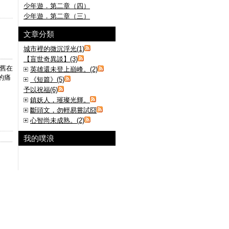
少年遊．第二章（四）
少年遊．第二章（三）
文章分類
城市裡的微沉浮光(1)
【盲世奇異談】(3)
舊在
英雄還未登上巔峰。(2)
的痛
《短篇》(5)
予以祝福(6)
鎮妖人，璀璨光輝。
斷頭文，勿輕易嘗試囧
心智尚未成熟。(2)
我的噗浪