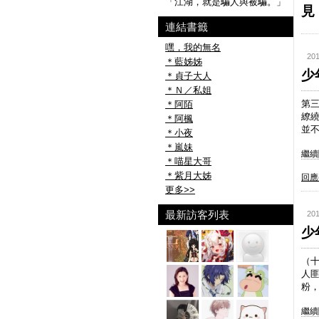
「江湖，就是騙人與被騙。」
見
連結書籤
嘿，我的無名
201
＊藍姊姊
少
＊貞子大人
＊Ｎ／私姐
第
＊阿陌
繚
＊阿楓
並不
＊小夜
＊嵐妹
繼續閱
＊喵星大哥
＊紫月大姊
回應(
更多
>>
最新訪客列表
201
少
（
人
粉，
繼續閱