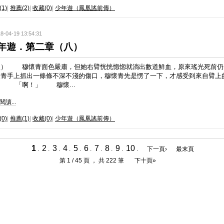
1)
|
推薦(2)
|
收藏(0)
|
少年遊（鳳凰謠前傳）
8-04-19 13:54:31
年遊．第二章（八）
八） 穆懷青面色嚴肅，但她右臂恍恍惚惚就淌出數道鮮血，原來瑤光死前仍
懷青手上抓出一條條不深不淺的傷口，穆懷青先是愣了一下，才感受到來自臂上
。 「啊！」 穆懷...
讀...
0)
|
推薦(1)
|
收藏(0)
|
少年遊（鳳凰謠前傳）
1
2
3
4
5
6
7
8
9
10
.
.
.
.
.
.
.
.
.
.
下一頁›
最末頁
第 1 / 45 頁 ， 共 222 筆
下十頁»