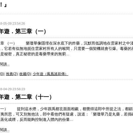
！』
8-05-09 23:54:26
年遊．第三章（一）
三章 （一） 樂瓊華像隱埋在深水底下的炸藥，沉默而低調地在雲家村之中
繞，它若有似無地扼住雲家村所有人的喉間，只需要一個契機就會引爆。毒藥的
是秘密，真正秘密的是毒藥帶來的無窮...
讀...
0)
|
推薦(2)
|
收藏(0)
|
少年遊（鳳凰謠前傳）
8-04-29 23:56:23
年遊．第二章（十一）
十一） 提到這水煙，少年跟禹都玄面面相覷，都覺得這郎中所提之法，都頗
匪夷所思，可又別無他法，郎中看他們有疑慮，說道：「樂瓊華乃是丸藥，若搗
蒸化成煙，反而能夠控制進入體內的份量...
讀...