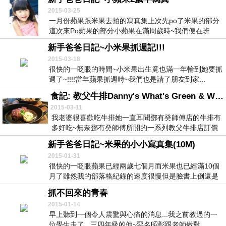
2015-03-25
一月份蘋果跟米果去拍的寫真集上次先po了米果的部分
這次來Po蘋果的部分小蘋果在滿周歲時~我們便在班
尼...
新手爸爸日記~小米果抓週記!!!
2015-03-18
很快的一眨眼的時間~小米果出生竟也滿一年輪到她要抓
週了~!!!!當年蘋果抓週時~我們也是請了朋友到家...
食記: 教父牛排Danny's What's Green & What's Grill
2015-03-11
我老婆很喜歡吃牛排她一直耳聞鄧有癸師傅店的牛排有
多好吃~無奈鄧有癸師傅所開的一系列教父牛排店訂價
都頗...
新手爸爸日記~米果的小小寫真集(10M)
2015-01-31
很快的一眨眼蘋果已經兩歲七個月而米果也已經滿10個
月了雖然我的部落格紀錄的速度很慢但是臉書上倒還是
有...
抓不回來的青春
2015-01-14
早上聽到一個令人震驚與心痛的消息...我之前教過的一
位學生走了...三四年級的他~惡名昭彰跟老師做對...