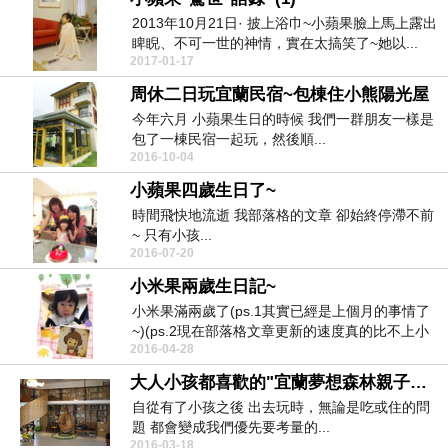
2013年10月21日· 披上浴巾~小蘋果臉上馬上露出
睥睨、不可一世的神情，實在太搞笑了~她以...
2017-01-17
周休二日玩宜蘭民宿~包棟住小熊陽光屋
今年六月 小蘋果生日的時候 我們一群朋友一樣是
包了一棟民宿一起玩，然後順...
2016-10-04
小蘋果四歲生日了~
時間飛快地流逝 我部落格的文章 卻始終停滯不前
~ 只有小孩...
2016-07-20
小米果兩歲生日記~
小米果滿兩歲了(ps.1其實已經是上個月的事情了
~)(ps.2現在部落格文章更新的速度真的比不上小
2016-04-28
孩...
大人小孩都喜歡的"宜蘭夢想森林親子民宿"
自從有了小孩之後 出去玩時，無論是吃或住的問
題 都會變成我們優先要考量的...
2016-03-18