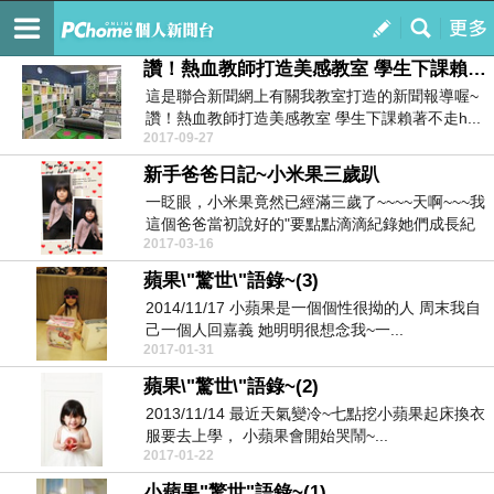
搞怪王子的新聞台
訂閱
我的
讚！熱血教師打造美感教室 學生下課賴著不走
這是聯合新聞網上有關我教室打造的新聞報導喔~
讚！熱血教師打造美感教室 學生下課賴著不走h...
2017-09-27
新手爸爸日記~小米果三歲趴
一眨眼，小米果竟然已經滿三歲了~~~~天啊~~~我
這個爸爸當初說好的"要點點滴滴紀錄她們成長紀
2017-03-16
錄"的...
蘋果\"驚世\"語錄~(3)
2014/11/17 小蘋果是一個個性很拗的人 周末我自
己一個人回嘉義 她明明很想念我~一...
2017-01-31
蘋果\"驚世\"語錄~(2)
2013/11/14 最近天氣變冷~七點挖小蘋果起床換衣
服要去上學， 小蘋果會開始哭鬧~...
2017-01-22
小蘋果"驚世"語錄~(1)