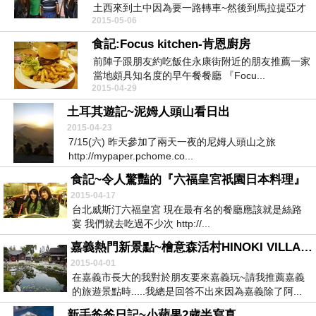
土西來到土中因為要一路轉車~然後到馬拉提亞才
2015-05-06
有團...
食記:Focus kitchen-肯恩廚房
前陣子跟朋友約吃飯住永康街附近的朋友推薦一家
當地頗具知名度的早午餐餐廳 『Focu...
2015-04-29
土耳其遊記~泥姆人頭山看日出
2015-04-23
7/15(六) 昨天參加了兩天一夜的尼姆人頭山之旅
http://mypaper.pchome.co...
食記~令人驚豔的『六福皇宮祇園日本料理』
2015-04-17
台北威斯汀六福皇宮 現在最有名的餐廳應該就是絲路
宴 我們就去吃過不少次 http://...
嘉義熱門新景點~檜意森活村HINOKI VILLAGE
2015-04-01
在嘉義市長大的我對於朋友要來嘉義玩~請我推薦嘉義
的旅遊景點時.....我總是回答不出來因為嘉義除了阿...
新手爸爸日記~小蘋果2歲半寫真