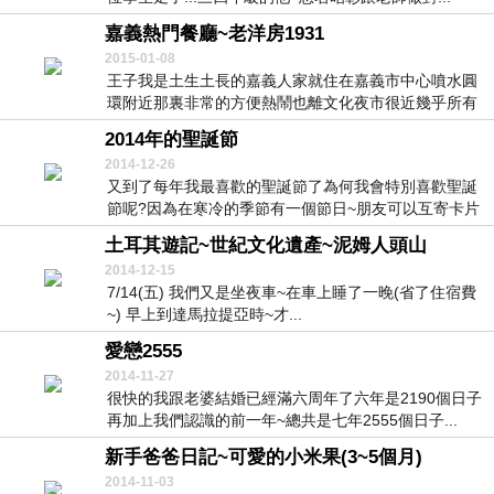
嘉義熱門餐廳~老洋房1931
2015-01-08
王子我是土生土長的嘉義人家就住在嘉義市中心噴水圓
環附近那裏非常的方便熱鬧也離文化夜市很近幾乎所有
的美...
2014年的聖誕節
2014-12-26
又到了每年我最喜歡的聖誕節了為何我會特別喜歡聖誕
節呢?因為在寒冷的季節有一個節日~朋友可以互寄卡片
問...
土耳其遊記~世紀文化遺產~泥姆人頭山
2014-12-15
7/14(五) 我們又是坐夜車~在車上睡了一晚(省了住宿費
~) 早上到達馬拉提亞時~才...
愛戀2555
2014-11-27
很快的我跟老婆結婚已經滿六周年了六年是2190個日子
再加上我們認識的前一年~總共是七年2555個日子...
新手爸爸日記~可愛的小米果(3~5個月)
2014-11-03