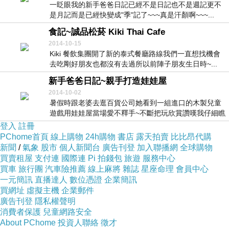
一眨眼我的新手爸爸日記已經不是日記也不是週記更不
是月記而是已經快變成"季"記了~~~真是汗顏啊~~~...
食記~誠品松菸 Kiki Thai Cafe
2014-10-15
Kiki 餐飲集團開了新的泰式餐廳路線我們一直想找機會
去吃剛好朋友也都沒有去過所以前陣子朋友生日時~...
新手爸爸日記~親手打造娃娃屋
2014-10-02
暑假時跟老婆去逛百貨公司她看到一組進口的木製兒童
遊戲用娃娃屋當場愛不釋手~不斷把玩欣賞讚嘆我仔細瞧
瞧...
登入
註冊
PChome首頁
線上購物
24h購物
書店
露天拍賣
比比昂代購
新聞
/
氣象
股市
個人新聞台
廣告刊登
加入聯播網
全球購物
買賣租屋
支付連
國際連
Pi 拍錢包
旅遊
服務中心
買車
旅行團
汽車險推薦
線上麻將
雜誌
星座命理
會員中心
一元簡訊
直播達人
數位憑證
企業簡訊
買網址
虛擬主機
企業郵件
廣告刊登
隱私權聲明
消費者保護
兒童網路安全
About PChome
投資人聯絡
徵才