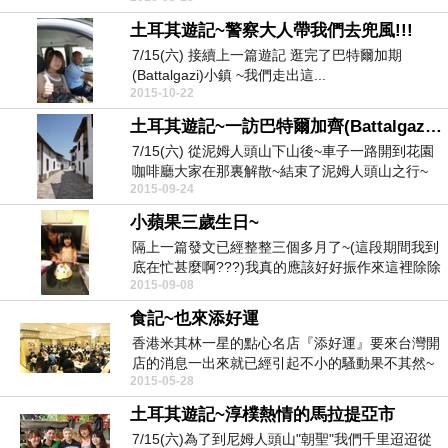
土耳其遊記~警察大人帶我們去兜風!!!
7/15(六) 接續上一篇遊記 逛完了巴特爾加期
(Battalgazi)小鎮 ~我們走出這...
2015-10-22
土耳其遊記~一訪巴特爾加齊(Battalgazi)小鎮
7/15(六) 從泥姆人頭山下山後~車子一路開到花園
咖啡廳大家在那裏解散~結束了泥姆人頭山之行~
2015-09-24
結...
小蘋果三歲生日~
隔上一篇發文已經整整三個多月了~(這段期間我到
底在忙甚麼啊???)我真的應該好好振作來這裡除除
2015-09-08
草才對...
食記~也來添好運
香港米其林一星的點心名店『添好運』要來台灣開
店的消息一出來就已經引起不小的騷動果不其然~
2015-05-28
第一家店一開...
土耳其遊記~淳樸熱情的馬拉提亞市
7/15(六)為了到尼姆人頭山"朝聖"我們千里迢迢從