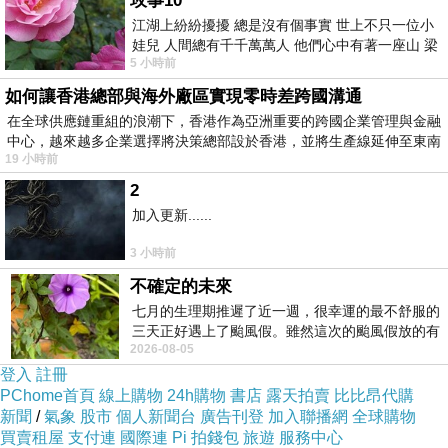
玫事10
江湖上紛紛擾擾 總是沒有個事實 世上不只一位小
娃兒 人間總有千千萬萬人 他們心中有著一座山 梁
5 小時前
山佛山泰華衡恆嵩 一山之高
如何讓香港總部與海外廠區實現零時差跨國溝通
在全球供應鏈重組的浪潮下，香港作為亞洲重要的跨國企業管理與金融
中心，越來越多企業選擇將決策總部設於香港，並將生產線延伸至東南
19 小時前
2
加入更新......
3 小時前
不確定的未來
七月的生理期推遲了近一週，很幸運的最不舒服的
三天正好遇上了颱風假。雖然這次的颱風假放的有
2026-08-05
點虛，因為風雨不大，但這也是最想要的
登入
註冊
PChome首頁
線上購物
24h購物
書店
露天拍賣
比比昂代購
新聞
/
氣象
股市
個人新聞台
廣告刊登
加入聯播網
全球購物
買賣租屋
支付連
國際連
Pi 拍錢包
旅遊
服務中心