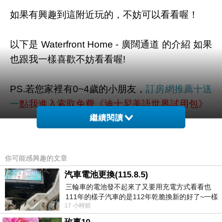
如果有興趣到這附近玩的，不妨可以看看喔！
以下是 Waterfront Home - 廣闊通道 的介紹 如果
也跟我一樣喜歡不妨看看喔!
PS.若您家裡有0~4歲的小朋友，
訂房網推薦十送
一
點我進入索取免費《迪士尼美語世界試用包》
繼續閱讀
↓↓↓限量特優價格按鈕↓↓↓
你可能感興趣的文章
汽車電池更換(115.8.5)
三輪車的電池發不起來了又要用充電方式看看也
111年的樣子汽車的是112年乾脆換新的好了~一樣
17 小時前
在阿炮電池買的漲了一百多塊吧