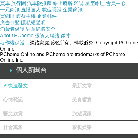
買車
旅行團
汽車險推薦
線上麻將
雜誌
星座命理
會員中心
一元簡訊
直播達人
數位憑證
企業簡訊
買網址
虛擬主機
企業郵件
廣告刊登
隱私權聲明
消費者保護
兒童網路安全
About PChome
投資人聯絡
徵才
著作權保護
｜網路家庭版權所有、轉載必究
‧Copyright PChome
Online
PChome Online and PChome are trademarks of PChome
Online Inc.
個人新聞台
快速發文
最新文章
心情雜記
美食饗宴
藝文欣賞
旅遊玩家
社會萬象
影視娛樂