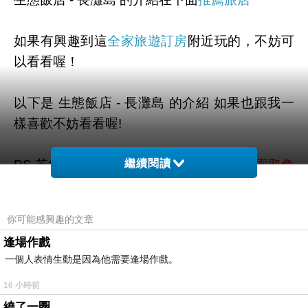
如果有興趣到這
全家旅遊訂房
附近玩的，不妨可
以看看喔！
以下是 生態飯店 - 長灘島 的介紹 如果也跟我一
樣喜歡不妨看看喔!
PS.若您家裡有0~4歲的小朋友，
繼續閱讀
點我進入索取免
費《迪士尼美語世界試用包》
你可能感興趣的文章
↓↓↓限量特優價格按鈕↓↓↓
逢場作戲
一個人表情生動是因為他需要逢場作戲。
16 小時前
繞了一圈