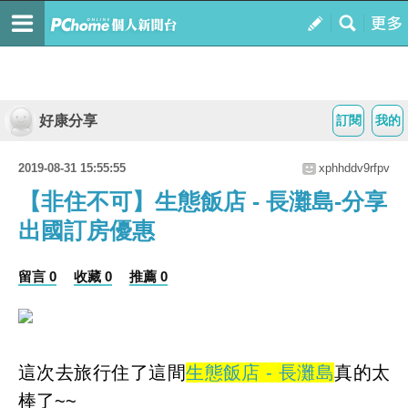
好康分享
訂閱
我的
2019-08-31 15:55:55
xphhddv9rfpv
【非住不可】生態飯店 - 長灘島-分享
出國訂房優惠
留言 0
收藏 0
推薦 0
這次去旅行住了這間
生態飯店 - 長灘島
真的太
棒了~~