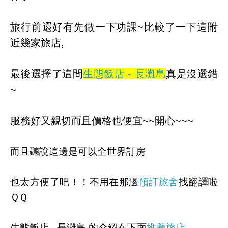
旅行前還好有先做一下功課~比較了一下這附
近幾家旅店,
最後選擇了這間
生態飯店 - 長灘島
真是沒選錯
~
服務好又親切而且價格也便宜~~開心~~~
而且聽說這邊是可以全世界訂房
也太方便了吧！！不用在那邊
預訂旅舍
找翻譯啦
ＱＱ
生態飯店 - 長灘島 的介紹在下面
推薦旅店