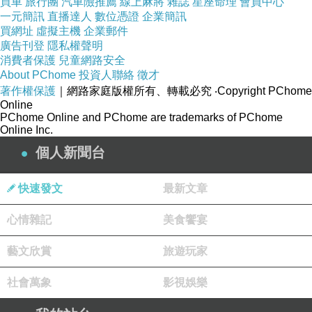
買車
旅行團
汽車險推薦
線上麻將
雜誌
星座命理
會員中心
一元簡訊
直播達人
數位憑證
企業簡訊
買網址
虛擬主機
企業郵件
廣告刊登
隱私權聲明
消費者保護
兒童網路安全
About PChome
投資人聯絡
徵才
著作權保護
｜網路家庭版權所有、轉載必究
‧Copyright PChome
Online
PChome Online and PChome are trademarks of PChome
Online Inc.
個人新聞台
快速發文
最新文章
心情雜記
美食饗宴
藝文欣賞
旅遊玩家
社會萬象
影視娛樂