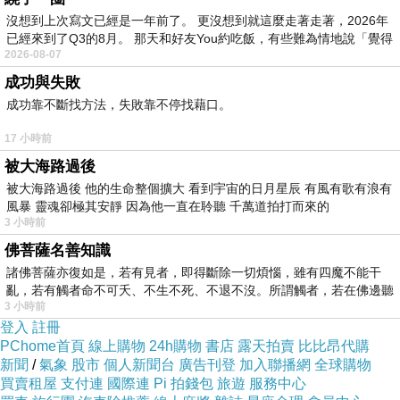
沒想到上次寫文已經是一年前了。 更沒想到就這麼走著走著，2026年
已經來到了Q3的8月。 那天和好友You約吃飯，有些難為情地說「覺得
2026-08-07
成功與失敗
成功靠不斷找方法，失敗靠不停找藉口。
17 小時前
被大海路過後
被大海路過後 他的生命整個擴大 看到宇宙的日月星辰 有風有歌有浪有
風暴 靈魂卻極其安靜 因為他一直在聆聽 千萬道拍打而來的
3 小時前
佛菩薩名善知識
諸佛菩薩亦復如是，若有見者，即得斷除一切煩惱，雖有四魔不能干
亂，若有觸者命不可夭、不生不死、不退不沒。所謂觸者，若在佛邊聽
3 小時前
受
登入
註冊
PChome首頁
線上購物
24h購物
書店
露天拍賣
比比昂代購
新聞
/
氣象
股市
個人新聞台
廣告刊登
加入聯播網
全球購物
買賣租屋
支付連
國際連
Pi 拍錢包
旅遊
服務中心