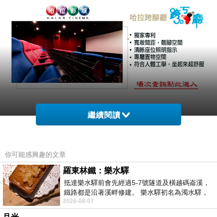
繼續閱讀
以馬來西亞電影《富都青年》的手語演出，得到金馬影帝
的吳慷仁，繼續挑戰高難度角色，在港片《但願人長久》
你可能感興趣的文章
當中，不但要以湖南話和廣東話發音，並且刻意維持消瘦
羅東林鐵：樂水驛
身形，演出一個落魄吸毒犯，加上故事橫跨20年歲月，必
抵達樂水驛前會先經過5-7號隧道及橫越碼崙溪，
鐵路都是沿著溪畔修建。 樂水驛初名為濁水驛，
須從年輕演到老，因此整部電影最大的看點就是他出神入
2026-08-07
但因與臺鐵集集線車站同名，於1953
化的演技，而且他在以前常常被認為「太用力」的表演方