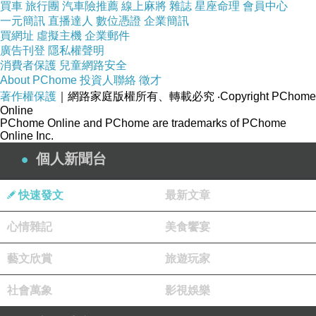
家庭故事，從初來乍到的香港美夢，到女兒與毒蟲爸爸之
買車
旅行團
汽車險推薦
線上麻將
雜誌
星座命理
會員中心
一元簡訊
直播達人
數位憑證
企業簡訊
間的愛恨糾結，一直發展到女兒長大成人，年邁的毒蟲爸
買網址
虛擬主機
企業郵件
爸出獄之後試圖修補親情關係，但這其實不只是家庭故
廣告刊登
隱私權聲明
消費者保護
兒童網路安全
事，更像是一個屬於香港近代社會環境的縮影，許多劇情
About PChome
投資人聯絡
徵才
都呈現出香港回歸之後，「中國人」與「香港人」之間的
著作權保護
｜網路家庭版權所有、轉載必究
‧Copyright PChome
Online
矛盾關係。
PChome Online and PChome are trademarks of PChome
Online Inc.
個人新聞台
本片由香港名導關錦鵬擔任監製，香港文青美女導演祝紫
嫣自編自導自演，並且改編她自己撰寫過的小說《夏日的
快速發文
最新文章
告別》，此人第一次拍攝長篇電影，但是看不出生澀感，
雖然電影節奏有點過度緩慢，但是敘事流暢，感情豐富，
心情雜記
美食饗宴
對於演員的運用也有其獨到之處，尤其是整部電影分為三
藝文欣賞
旅遊玩家
個不同時期，每十年當成一個單位，所以片中的兩姊妹是
從幼童演到成年人，必須由三組演員分別詮釋，這三組演
社會萬象
影視娛樂
員的素質都相當整齊，其中比較值得一提的是扮演姊姊