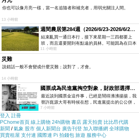
月光
式，在這部文藝片裡面明顯收斂，只有一場毒癮發作的逼
你也可以像月亮一樣，當一名追隨者和補充者，用弱光關注人間。
真演出，是屬於比較外放的表演方式，其他多數的父女親
13 小時前
情戲都走內斂路線，許多細微的表情動作都可以說是絲絲
週間農居第284週（2026/6/23-2026/6/24) 夏至 金黃稻浪洋溢豐收喜悅
入扣，就連最後轉身離開的那個背影，都彷彿說盡歲月的
結束亂買一通日本行，接下來星期一三四都要上
班，而且還要開到有點遠的員林。可能因為在日本
感傷與遺憾，令人百感交集，難怪可以打敗梁朝偉，得到
11 小時前
花不少錢，星期一出門上班時，心裡沒有一
香港電影評論學會的最佳男演員獎，台灣可以出現一個這
災難
麼棒的演員，真的不簡單！
說錯話一般不會變成什麼災難；說對了，才會。
14 小時前
《但願人長久》這個片名，出自宋朝文學家蘇軾的詞作
國票成為民進黨掏空對象，財政部選擇性失憶
《水調歌頭》，就連片中兩姊妹的名字都叫「林子圓」和
最近談到國票金這件事，已經是鬧得沸沸揚揚，我
替許崑源大哥有時候在想，民進黨提出的公公併，
「林子缺」，呼應這首古典詞作裡面「月有陰晴圓缺」的
7 小時前
其實就是想要國庫通黨庫，鬧出最大的醜
典故，透過這兩姊妹的成長過程來講述這個家庭的悲歡離
登入
註冊
合，也就顯得更為貼切。整部電影分別以1997年、2007
PChome首頁
線上購物
24h購物
書店
露天拍賣
比比昂代購
新聞
/
氣象
股市
個人新聞台
廣告刊登
加入聯播網
全球購物
年、2017年三個時期，描寫一個從湖南移民到香港的貧窮
買賣租屋
支付連
國際連
Pi 拍錢包
旅遊
服務中心