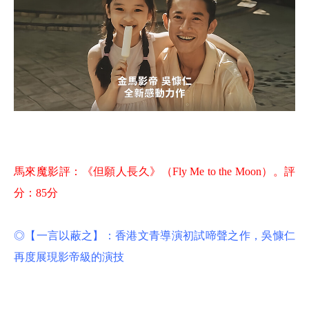
馬來魔影評：《但願人長久》（Fly Me to the Moon）。評
分：85分
◎【一言以蔽之】：香港文青導演初試啼聲之作，吳慷仁
再度展現影帝級的演技