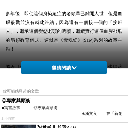
多年後，即使這個身染絕症的老頭早已離開人世，但是血
腥殺戮並沒有就此終結，因為還有一個接一個的「接班
人」，繼承這個變態老頭的遺願，繼續實行這個血腥殘酷
的另類教育儀式。這就是《奪魂鋸》(Saw)系列的故事主
軸！
隨著《奪魂鋸》成為每年萬聖節的另類傳統儀式，也隨著
繼續閱讀
第一代的殺人魔得絕症死掉之後，第二代的辣妹殺手「亞
曼達」成為接班人，如今演到第六集，「亞曼達」已死，
你可能感興趣的文章
第三代接班人改由FBI探員「霍夫曼」接手，繼續殘殺那
◎專家與頭銜
些不全然是無辜的受害者。
■寓言故事 ◎專家與頭銜
⊕潘文良 在「新創
1 小時前
之谷」裡——
隨著劇情越來越凌亂、故事越來越故弄玄虛，以及驚悚程
柒參貳▎老宅2 / 6