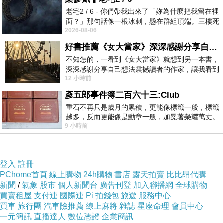
度越來越不足，這個系列拍到後來，確實已經顯露出疲
老宅2 / 6 - 你們帶我出來了「妳為什麼把我留在裡
態，可是這既然是「儀式電影」，那麼影迷的觀影心態就
面？」那句話像一根冰刺，懸在群組頂端。三樓死
2026-08-06
死盯著照片裡的人。那個人確實站在
跟鄉下老人觀看鄉土劇的情況差不多，也就是「即使邊看
好書推薦《女大當家》深深感謝分享自己想法震撼讀者的作家，讓我看到不同樣貌的家庭！
邊罵，可是依然每集都按時收看」！所以在觀看《奪魂鋸
不知怎的，一看到《女大當家》就想到另一本書，
6》的時候，我就是抱持著這種「姑且一看」的心態，反正
深深感謝分享自己想法震撼讀者的作家，讓我看到
前面五集都看了，第六集當然也要來看熱鬧。可是看完之
12 小時前
不同樣貌的家庭！ 《女大
後竟然發現……這比最近那幾集都好看啊！
彥五郎事件簿二百六十三:Club
重石不再只是歲月的累積，更能像標籤一般，標籤
越多，反而更能像是勳章一般，加冕著榮耀萬丈。
《奪魂鋸6》一開場就下猛藥！殺人魔綁來一對放高利貸的
9 小時前
習慣一如縱容，成了再難輕輕放下的罪證
男女，限時一分鐘之內，要他們比賽「自宮」，誰剁下的
人肉斤兩較重，才能活命！於是其中一人把自己肚子上的
登入
註冊
肥肉血淋淋的割下來，另一人乾脆把自己的手臂給硬生生
PChome首頁
線上購物
24h購物
書店
露天拍賣
比比昂代購
新聞
/
氣象
股市
個人新聞台
廣告刊登
加入聯播網
全球購物
的剁掉！大量的血漿，加上極為精巧的剪接手法，表現出
買賣租屋
支付連
國際連
Pi 拍錢包
旅遊
服務中心
那種被逼到絕境的恐懼感，也讓本片從一開場就讓人精神
買車
旅行團
汽車險推薦
線上麻將
雜誌
星座命理
會員中心
一元簡訊
直播達人
數位憑證
企業簡訊
振奮，完全合乎驚悚片迷的「重口味」！後來的幾場虐殺