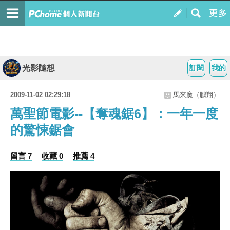
光影隨想
訂閱
我的
2009-11-02 02:29:18
馬來魔（鵬翔）
萬聖節電影--【奪魂鋸6】：一年一度
的驚悚鋸會
留言 7
收藏 0
推薦 4