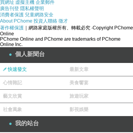
買網址
虛擬主機
企業郵件
戲碼也是「麻辣等級」，更在暴力驚悚當中，透出對於現
廣告刊登
隱私權聲明
消費者保護
兒童網路安全
實社會的反諷。
About PChome
投資人聯絡
徵才
著作權保護
｜網路家庭版權所有、轉載必究
‧Copyright PChome
這集的受害目標是保險公司的不肖業者，這群人專找保單
Online
PChome Online and PChome are trademarks of PChome
漏洞，用盡各種方法拒絕客戶申請保險給付，完全就是大
Online Inc.
企業常見的財大氣粗、自私自利，於是殺人魔把他們抓
個人新聞台
來，要給他們一點教訓！
快速發文
最新文章
這群受害者的死法透露出不少諷刺味道，比如說其中一名
心情雜記
美食饗宴
平時有抽煙習慣的受害者，在胸口兩側被綁上絞鏈，只要
藝文欣賞
旅遊玩家
一呼吸就會啟動機關，夾緊胸口，導致爆胸慘死，偏偏有
抽煙的人呼吸較急促，無法閉氣太久，所以與其說是殺人
社會萬象
影視娛樂
魔的機關把他害死，不如說是抽煙把他給害死！面對抽煙
我的站台
者在辦公室所形成的「公害」，以及全世界的反菸潮流，