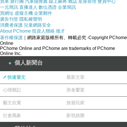
買車
旅行團
汽車險推薦
線上麻將
雜誌
星座命理
會員中心
一元簡訊
直播達人
數位憑證
企業簡訊
買網址
虛擬主機
企業郵件
廣告刊登
隱私權聲明
消費者保護
兒童網路安全
About PChome
投資人聯絡
徵才
著作權保護
｜網路家庭版權所有、轉載必究
‧Copyright PChome
Online
PChome Online and PChome are trademarks of PChome
Online Inc.
個人新聞台
快速發文
最新文章
心情雜記
美食饗宴
藝文欣賞
旅遊玩家
社會萬象
影視娛樂