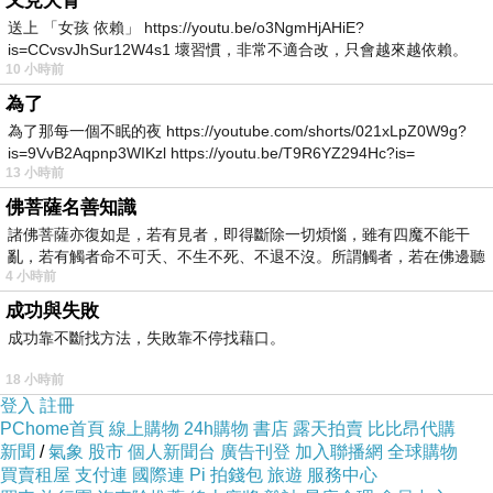
又見犬青
送上 「女孩 依賴」 https://youtu.be/o3NgmHjAHiE?
is=CCvsvJhSur12W4s1 壞習慣，非常不適合改，只會越來越依賴。
10 小時前
我害怕的
為了
為了那每一個不眠的夜 https://youtube.com/shorts/021xLpZ0W9g?
is=9VvB2Aqpnp3WIKzl https://youtu.be/T9R6YZ294Hc?is=
13 小時前
佛菩薩名善知識
諸佛菩薩亦復如是，若有見者，即得斷除一切煩惱，雖有四魔不能干
亂，若有觸者命不可夭、不生不死、不退不沒。所謂觸者，若在佛邊聽
4 小時前
受
成功與失敗
成功靠不斷找方法，失敗靠不停找藉口。
18 小時前
登入
註冊
PChome首頁
線上購物
24h購物
書店
露天拍賣
比比昂代購
新聞
/
氣象
股市
個人新聞台
廣告刊登
加入聯播網
全球購物
買賣租屋
支付連
國際連
Pi 拍錢包
旅遊
服務中心