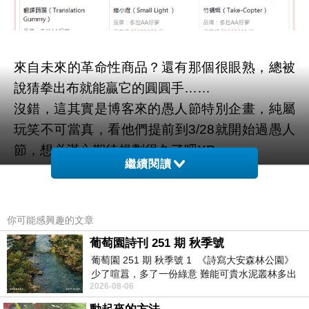
來自未來的革命性商品？還有那個很眼熟，總被
說猜拳出布就能贏它的圓圓手……
沒錯，這其實是博客來的愚人節特別企畫，純屬
玩笑不可當真，看他們提前到3/28就開始過愚人
節，想必滿心期待規劃很久了吧XD
繼續閱讀
博客來這次推出的五個商品分別是任意門、翻譯
蒟蒻、記憶吐司、縮小燈跟竹蜻蜓，有看過哆啦
你可能感興趣的文章
A夢的朋友們對這些存在感超高的道具都很熟悉
葡萄園詩刊 251 期 秋季號
吧？有沒有哪個是你特別想要的呢？
葡萄園 251 期 秋季號 1 《詩寫大安森林公園》
少了喧囂，多了一份綠意 難能可貴水泥叢林多出
2026-08-06
一