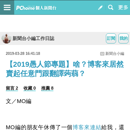
新聞台小編工作日誌
訂閱
我的
2019-03-28 16:41:18
新聞台小編
【2019愚人節專題】啥？博客來居然
賣起任意門跟翻譯蒟蒻？
留言 2
收藏 0
推薦 8
文／MO編
MO編的朋友午休傳了一個
博客來連結
給我，還