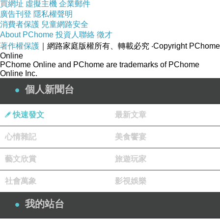
買網址
虛擬主機
企業郵件
廣告刊登
隱私權聲明
消費者保護
兒童網路安全
About PChome
投資人聯絡
徵才
著作權保護
｜網路家庭版權所有、轉載必究
‧Copyright PChome
Online
PChome Online and PChome are trademarks of PChome
Online Inc.
個人新聞台
快速發文
最新文章
心情雜記
美食饗宴
藝文欣賞
旅遊玩家
社會萬象
影視娛樂
我的站台