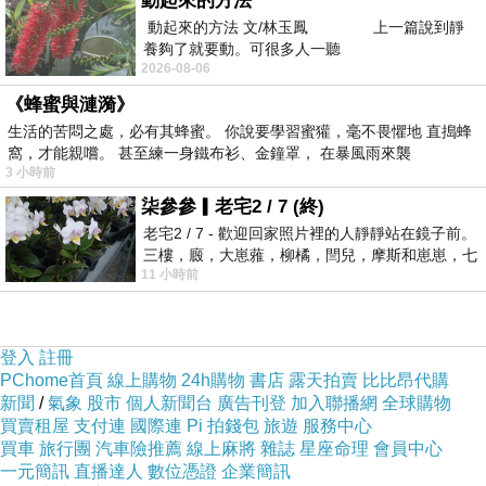
動起來的方法
→學生最想要記憶吐司
動起來的方法 文/林玉鳳 上一篇說到靜
養夠了就要動。可很多人一聽
2026-08-06
別背單字跟公式了，全部吃下去，考試時如有神
《蜂蜜與漣漪》
助，再也不怕考試不及格！
生活的苦悶之處，必有其蜂蜜。 你說要學習蜜獾，毫不畏懼地 直搗蜂
窩，才能親嚐。 甚至練一身鐵布衫、金鐘罩， 在暴風雨來襲
3 小時前
柒參參▎老宅2 / 7 (終)
老宅2 / 7 - 歡迎回家照片裡的人靜靜站在鏡子前。
三樓，廄，大崽蕥，柳橘，閆兒，摩斯和崽崽，七
11 小時前
個人整整齊齊地站在鏡框之外，如同
登入
註冊
PChome首頁
線上購物
24h購物
書店
露天拍賣
比比昂代購
新聞
/
氣象
股市
個人新聞台
廣告刊登
加入聯播網
全球購物
分類還分在外接硬碟XD
買賣租屋
支付連
國際連
Pi 拍錢包
旅遊
服務中心
買車
旅行團
汽車險推薦
線上麻將
雜誌
星座命理
會員中心
一元簡訊
直播達人
數位憑證
企業簡訊