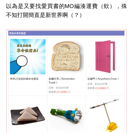
以為是又要找愛買書的MO編湊運費（欸），殊
不知打開簡直是新世界啊（？）