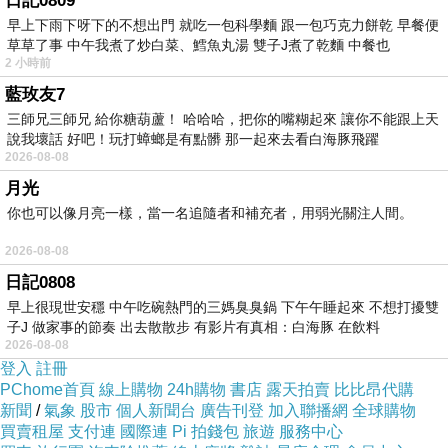
日記0809
油，攪拌成泥
早上下雨下呀下的不想出門 就吃一包科學麵 跟一包巧克力餅乾 早餐便
3.小黃瓜洗淨切片
草草了事 中午我煮了炒白菜、鱈魚丸湯 雙子J煮了乾麵 中餐也
4.水煮蛋跟馬鈴薯一起用湯匙攪拌壓碎
2 小時前
藍玫友7
5.加入切片小黃瓜之後，加入黑胡椒、鹽、少許
三師兄三師兄 給你糖葫蘆！ 哈哈哈，把你的嘴糊起來 讓你不能跟上天
醋或檸檬汁、美奶滋、義式香料或迷迭香（可省
說我壞話 好吧！玩打蟑螂是有點髒 那一起來去看白海豚飛躍
2026-08-08
略），之後放入冰箱冷藏三小時⏳
月光
你也可以像月亮一樣，當一名追隨者和補充者，用弱光關注人間。
#是不是很簡單
2026-08-08
#適合夏天而且很有飽足感👍
日記0808
快快分享給喜歡製作輕食的朋友吧！
早上很現世安穩 中午吃碗熱門的三媽臭臭鍋 下午午睡起來 不想打擾雙
--
子J 做家事的節奏 出去散散步 有影片有真相：白海豚 在飲料
2026-08-08
歡迎來PChome個人新聞台
登入
註冊
按讚/追蹤👉
PChome首頁
線上購物
24h購物
書店
露天拍賣
比比昂代購
新聞
/
氣象
股市
個人新聞台
廣告刊登
加入聯播網
全球購物
https://www.facebook.com/pcmypaper/
買賣租屋
支付連
國際連
Pi 拍錢包
旅遊
服務中心