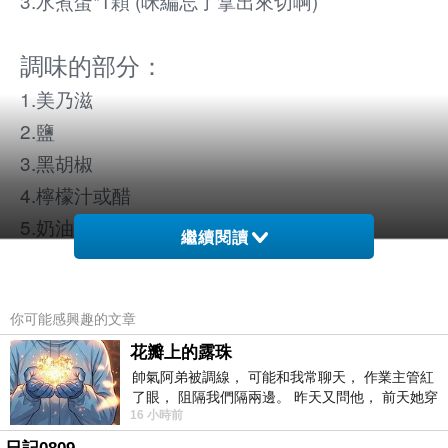
3.水煮蛋*1顆 (咪編忘了拿出來切啊)
調味的部分：
1.美乃滋
2.鹽
3.黑胡椒
4.檸檬汁或醋
5.奶油
繼續閱讀
6.義式香料或迷迭香(可省略)
🍴做法：
你可能感興趣的文章
1.馬鈴薯削皮切塊，放到電鍋蒸熟（外鍋一杯
花瓣上的露珠
帥氣阿弟被調線， 可能和我常聊天， 作業主管紅
水）
了眼， 阻隔我們隔兩邊。 昨天又問他， 前天她穿
2.趁馬鈴薯還熱騰騰的時候，加入一湯匙的奶
16 小時前
什麼顏色衣服， 不經