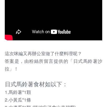
這次咪編又再辦公室做了什麼料理呢？
答案是，由粉絲所留言提供的「日式馬鈴薯沙
拉」！
日式馬鈴薯食材如以下：
1.馬鈴薯*1顆
2.小黃瓜*1條