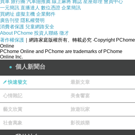
買車
旅行團
汽車險推薦
線上麻將
雜誌
星座命理
會員中心
一元簡訊
直播達人
數位憑證
企業簡訊
買網址
虛擬主機
企業郵件
廣告刊登
隱私權聲明
消費者保護
兒童網路安全
【PChome愛分享 x Truefoods臻盛食】爵爵&貓叔香脆鹹蛋魚皮試吃心得
上一篇：
About PChome
投資人聯絡
徵才
【PC轟食驗室】自製8種口味冰棒
下一篇：
著作權保護
｜網路家庭版權所有、轉載必究
‧Copyright PChome
Online
PChome Online and PChome are trademarks of PChome
Online Inc.
個人新聞台
快速發文
最新文章
心情雜記
美食饗宴
(悄悄話)
2019-07-11 14:07:29
藝文欣賞
旅遊玩家
社會萬象
影視娛樂