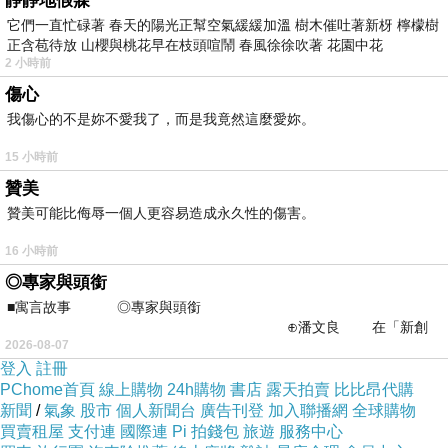
靜靜地假寐
它們一直忙碌著 春天的陽光正幫空氣緩緩加溫 樹木催吐著新枒 檸檬樹
正含苞待放 山櫻與桃花早在枝頭喧鬧 春風徐徐吹著 花園中花
2 小時前
回歸基本
傷心
上一篇：
我傷心的不是妳不愛我了，而是我竟然這麼愛妳。
攬勝大橋
下一篇：
15 小時前
贊美
贊美可能比侮辱一個人更容易造成永久性的傷害。
16 小時前
◎專家與頭銜
■寓言故事 ◎專家與頭銜
⊕潘文良 在「新創
美莎莎
2026-08-07
之谷」裡——
2023-06-28 14:18:02
登入
註冊
我也來去試試看
PChome首頁
線上購物
24h購物
書店
露天拍賣
比比昂代購
新聞
/
氣象
股市
個人新聞台
廣告刊登
加入聯播網
全球購物
版主回應
買賣租屋
支付連
國際連
Pi 拍錢包
旅遊
服務中心
撿回來再用，不好用。