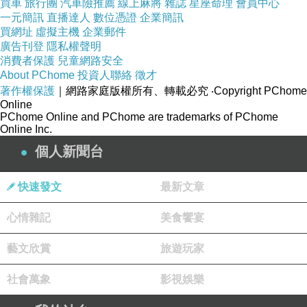
買車
旅行團
汽車險推薦
線上麻將
雜誌
星座命理
會員中心
2023-06-28 20:02:29
一元簡訊
直播達人
數位憑證
企業簡訊
買網址
虛擬主機
企業郵件
廣告刊登
隱私權聲明
WitchVera
消費者保護
兒童網路安全
2022-12-25 19:21:27
About PChome
投資人聯絡
徵才
我也好奇uncle寫啥？呵呵
著作權保護
｜網路家庭版權所有、轉載必究
‧Copyright PChome
祝福 佳節愉快 闔府安康
Online
PChome Online and PChome are trademarks of PChome
版主回應
Online Inc.
好好
2023-06-28 20:01:45
個人新聞台
快速發文
最新文章
雷爸
2022-10-23 08:43:49
心情雜記
美食饗宴
早安！兄弟
藝文欣賞
旅遊玩家
版主回應
好久不見了，阿哥可好？
2022-10-24 17:25:03
社會萬象
影視娛樂