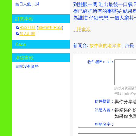
到雙眼一閉 吐出最後一口氣
當日人氣：
14
得已經把所有的事辦妥 結果
為誰忙 仔細想想 一個人窮其一
訂閱本站
RSS訂閱
(
如何使用RSS
)
...詳全文
加入訂閱
Kaza
新聞台:
放牛班的老頑童
| 台長
連結書籤
收件者E-mail：
目前沒有資料
請以分號區隔每個
例如：john@pch
信件標題：
與你分享
訊息內容：
很精采的
如果你也
您的名字：