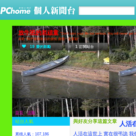
放牛班的老頑童
"Don't take your life too serious. You 
喜歡 "我們都喜歡你的個性 身體一定要顧"
19
1
愛的鼓勵
訂閱站台
首頁
活動
站台人氣
與好友分享這篇文章
人活
人活在這世上 實在很弔詭 
累積人氣：
107,186