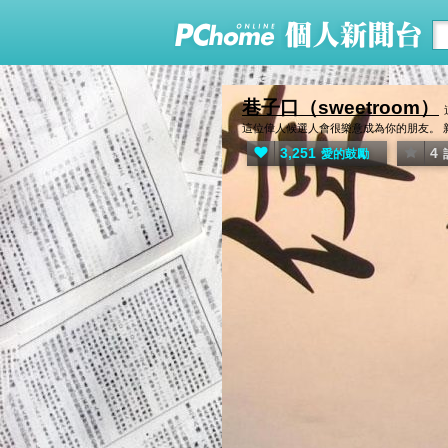
巷子口（sweetroom）
這位偉人候選人會很樂意成為你的朋友。 
3,251
4
愛的鼓勵