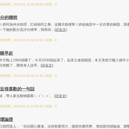
表時間：2010-01-18 02:09:08 | 回應：0
分的聯想
ㄤ婷同為仲夫助理，忙碌相同之事。這幾天順便幫ㄤ婷改她其中一次作業的兩題，我
一下她的配分及評分標準，我再回...
(詳全文)
表時間：2010-01-09 06:52:53 | 回應：0
睡早起
昨天晚上1900就睡了，今天0330就起床了。起床之後很困惑，冬天竟然只睡八個半
自然醒了，難怪有人說早...
(詳全文)
表時間：2010-01-09 05:13:46 | 回應：0
近很喜歡的一句話
拔，帶人家去動物園看ㄈㄨˊㄈㄨˊ。
(詳全文)
表時間：2010-01-07 23:56:36 | 回應：0
環論證
日我問某人：「你玩開心農場，玩得那麼用力，賺那些農民幣、增加那些經驗值、開