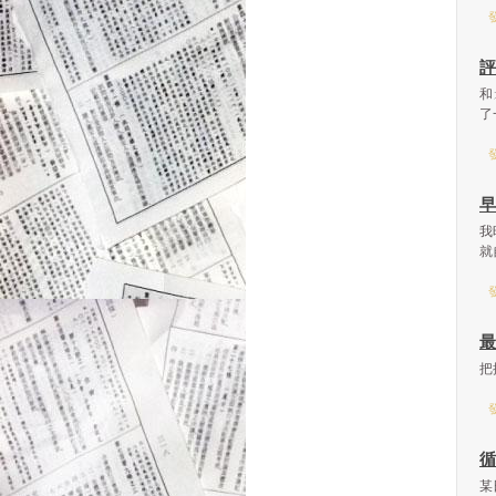
發
評
和
了
發
早
我
就
發
最
把
發
循
某