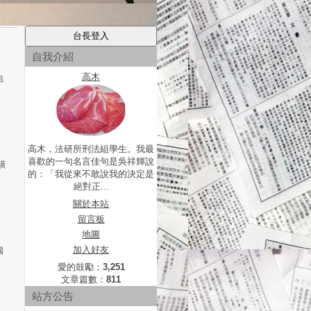
自我介紹
高木
包
高木，法研所刑法組學生。我最
喜歡的一句名言佳句是吳祥輝說
橫
的：「我從來不敢說我的決定是
絕對正...
關於本站
留言板
地圖
加入好友
國
愛的鼓勵：
3,251
文章篇數：
811
站方公告