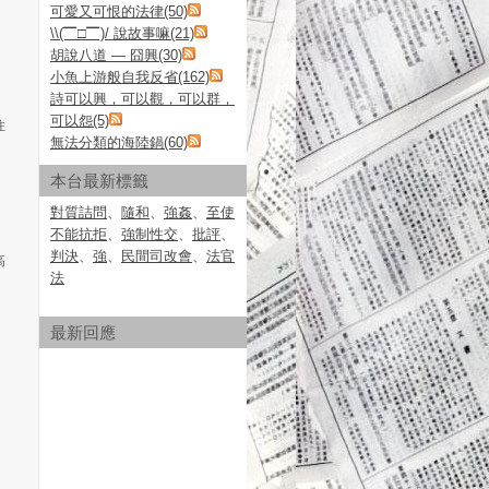
可愛又可恨的法律(50)
\\(▔□▔)/ 說故事嘛(21)
胡說八道 — 囧興(30)
小魚上游般自我反省(162)
詩可以興，可以觀，可以群，
可以怨(5)
往
無法分類的海陸鍋(60)
本台最新標籤
對質詰問
、
隨和
、
強姦
、
至使
不能抗拒
、
強制性交
、
批評
、
判決
、
強
、
民間司改會
、
法官
高
法
最新回應