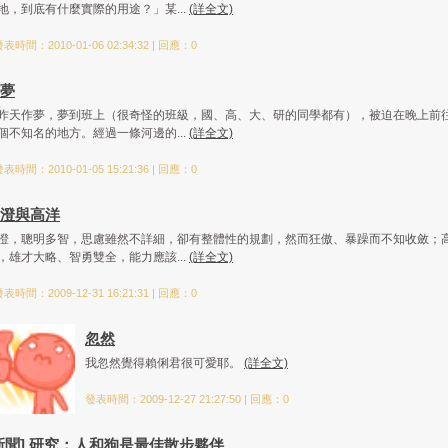
地，到底有什麼實際的用途？」某...
(詳全文)
表時間：2010-01-06 02:34:32 | 回應：0
夢
昨天作夢，夢到班上（很奇怪的班級，國、高、大、研的同學都有），被迫在晚上前
個不知名的地方。經過一條河邊的...
(詳全文)
表時間：2010-01-05 15:21:36 | 回應：0
澄與高洋
澄，聰明多智，思慮雖然不詳細，卻有整體性的規劃，然而狂傲、暴躁而不知收斂；
，雄才大略、智勇雙全，能力應該...
(詳全文)
表時間：2009-12-31 16:21:31 | 回應：0
忽然
我忽然覺得賴俐君很可愛耶。
(詳全文)
發表時間：2009-12-27 21:27:50 | 回應：0
新聞] 研究：人和狗是最佳散步夥伴