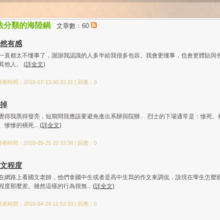
法分類的海陸鍋
文章數：60
然有感
一直都太不懂事了，謝謝我認識的人多半給我很多包容。我會更懂事，也會更體貼與
其他人。
(詳全文)
表時間：2010-07-13 00:33:31 | 回應：0
掉
覺得我黑得發亮，短期間我應該要避免進出系辦與院辦… 烈士的下場通常是：慘死、
、慘慘的橫死...
(詳全文)
表時間：2010-05-25 20:33:38 | 回應：0
文程度
在網路上看國文老師，他們拿國中生或者是高中生寫的作文來調侃，說現在學生怎麼
程度那麼差。雖然這樣的行為很無...
(詳全文)
表時間：2010-04-24 11:53:33 | 回應：0