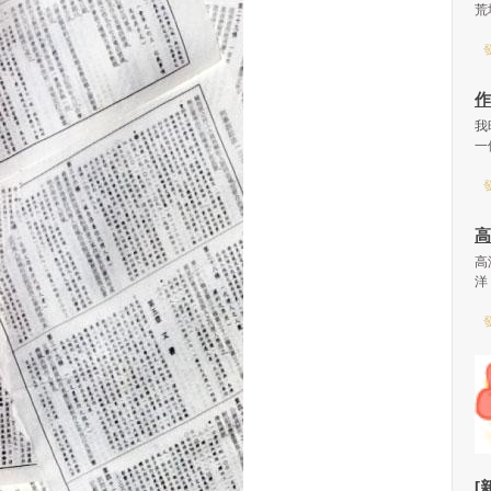
荒
發
作
我
一
發
高
高
洋
發
[