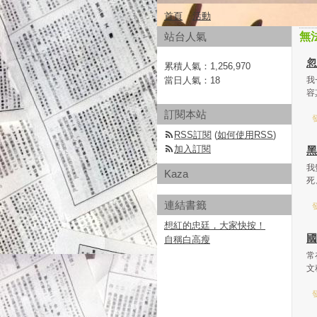
首頁
活動
站台人氣
無
忽
累積人氣：
1,256,970
當日人氣：
18
我
容
訂閱本站
發
RSS訂閱
(
如何使用RSS
)
加入訂閱
黑
我
Kaza
死
連結書籤
發
想紅的忠廷，大家快按！
國
自稱白高瘦
常
文
發