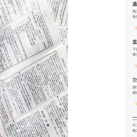
過
無
有
發
盍
子
學
發
T
抽
握
發
一
今
每