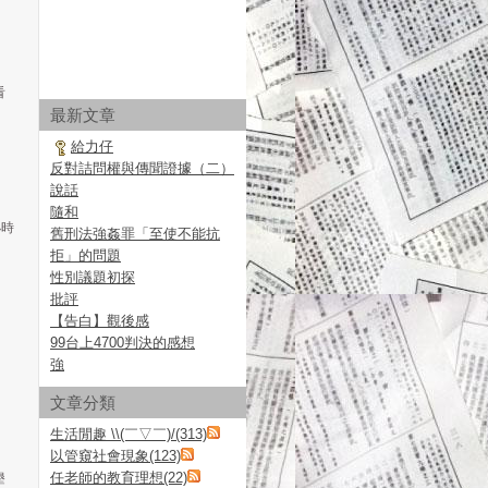
看
最新文章
給力仔
反對詰問權與傳聞證據（二）
說話
隨和
小時
舊刑法強姦罪「至使不能抗
拒」的問題
性別議題初探
批評
【告白】觀後感
99台上4700判決的感想
強
文章分類
生活閒趣 \\(￣▽￣)/(313)
以管窺社會現象(123)
任老師的教育理想(22)
墾