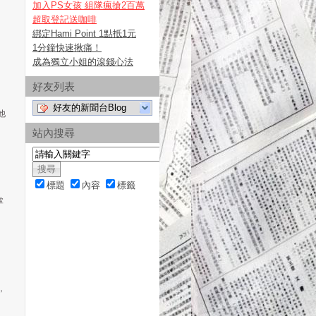
加入PS女孩 組隊瘋搶2百萬
超取登記送咖啡
，
綁定Hami Point 1點抵1元
1分鐘快速揪痛！
成為獨立小姐的滾錢心法
好友列表
好友的新聞台Blog
他
站內搜尋
標題
內容
標籤
掌
，