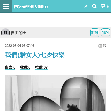
自由的王..
訂閱
我的
2022-08-04 06:07:46
孤
我們(贈女人)七夕快樂
留言 0
收藏 0
推薦 67