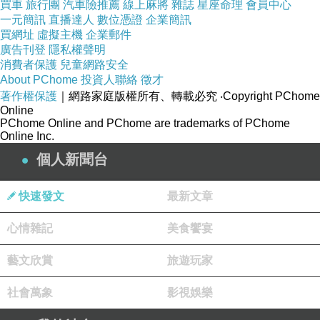
買車
旅行團
汽車險推薦
線上麻將
雜誌
星座命理
會員中心
將我的寂寞守護著
一元簡訊
直播達人
數位憑證
企業簡訊
妳的孤單
買網址
虛擬主機
企業郵件
廣告刊登
隱私權聲明
.
消費者保護
兒童網路安全
PS:妳們現在過得好嗎
About PChome
投資人聯絡
徵才
著作權保護
｜網路家庭版權所有、轉載必究
‧Copyright PChome
一定要比我更幸福呦
Online
PChome Online and PChome are trademarks of PChome
Online Inc.
個人新聞台
２００６．１０．５
快速發文
最新文章
心情雜記
美食饗宴
藝文欣賞
旅遊玩家
寄
上一篇：
弦月之墨
下一篇：
社會萬象
影視娛樂