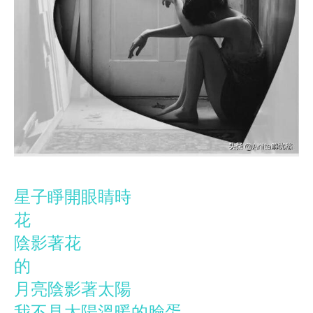
星子睜開眼睛時
花
陰影著花
的
月亮陰影著太陽
我不見太陽溫暖的臉蛋