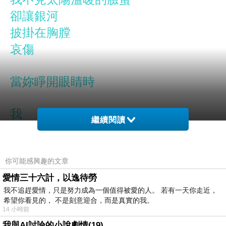
卻讓銀河
披掛在胸膛
哀傷
當妳睜開眼睛時
我
繼續閱讀
光亮著妳
的
你可能感興趣的文章
美麗光亮著世界
愛情三十六計，以逸待勞
我不想天空塗抹了灰暗
我不追趕愛情，只是努力成為一個值得被愛的人。 若有一天你走近，
於是將妳
希望你看見的， 不是刻意迎合，而是真實的我。
14 小時前
呵護在胸懷
我與AI討論的小說劇情(19)