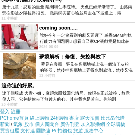
溫暖
第十九章：忍耐的重量 離開鳴仁學院時。 天色已經漸漸暗了。 山路兩
旁樹影被夕陽拉得很長。 堯禹舜與苗心喻並肩走在下坡道上，兩
11 小時前
我是妳黑暗的太陽
coming soon.....
眷戀著妳
說好今年一定會看到的劇又延遲了 感覺GMM的執
要妳靈魂永遠發光
行能力有問題啊🫩 想看自己家CP演戲竟是如此奢
2026-08-09
侈的事 GMM你說看看啊😑 先把劇放
妳是我陰影的月亮
夢境解析：修復、失控與放下
依賴著我
夢見在客廳 夢見在客廳地板上洗一個沾了灰粉
要妳美麗永遠發亮
的瓷器，然後把客廳地上弄得水到處流，然後又洗
13 小時前
一頂棒球潮帽，後來發現帽
追你追的好累。
在我睜開眼睛時
逮了個現成 犬青小姐，麻煩您跟我回忠情局。你現在正式被控，故意
傷人罪。它包括偷去了無數人的心。其中我也是苦主。你的刑
20 小時前
妳幸福著我
登入
註冊
PChome首頁
線上購物
24h購物
書店
露天拍賣
比比昂代購
的
新聞
/
氣象
股市
個人新聞台
廣告刊登
加入聯播網
全球購物
眷戀幸福了依賴
買賣租屋
支付連
國際連
Pi 拍錢包
旅遊
服務中心