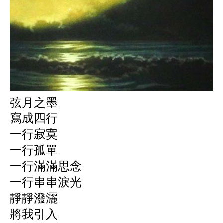
弦月之墨
寫成四行
一行寂寞
一行孤單
一行滿滿思念
一行串串淚光
靜靜潑灑
將我引入