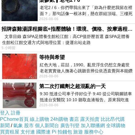
柒參貳▎老宅2 / 6
純純男子漢
老宅2 / 6 - 你們帶我出來了「妳為什麼把我留在裡
面？」那句話像一根冰刺，懸在群組頂端。三樓死
2022-09-26 20:24:58
2026-08-06
死盯著照片裡的人。那個人確實站在
寂寞.孤單.思念.淚光
都是男子漢的珍寶啊
招牌森雞湯課程腳底+指壓體驗！環境、價格、按摩過程全紀錄，森SPA足體養生館松江館最新價格表
這個 "四行" 要我死守
文章目錄 森SPA足體養生館松江館：高CP值舒壓首選 森SPA足體養
很可以啊～YES I DO
生館松江館交通方式與地理位置：捷運出站走路
5 小時前
版主回應
哈哈哈
等待與希望
果然是純純男子漢
紅色大地，莊喆，1990。亂世浮生仍想立身處世
純純兄
老老實實做人撫著心跳聽音辨位依憑直覺與本能鑽
晚安呀
2026-08-06
向裂隙的亮處探索另一個心聲另一個共鳴的
你的珍寶
第二次打鐵劑之超混亂的一天
可不全都是愛情喔
9:30 抵達公司車子停好位子 9:40 從公司騎腳踏車
在你的格子理
抵達台安醫院 10:10 聽取血液報告。原來我吃進
回想起了青春
2026-08-06
去的 B12 彌可保並非沒有吸收而是超
記起當初的悸動
登入
註冊
不由得寂寞.孤單.思念.淚光
PChome首頁
線上購物
24h購物
書店
露天拍賣
比比昂代購
那些過去的點點滴滴
新聞
/
氣象
股市
個人新聞台
廣告刊登
加入聯播網
全球購物
嗯嗯
買賣租屋
支付連
國際連
Pi 拍錢包
旅遊
服務中心
都是珍寶