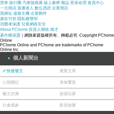
買車
旅行團
汽車險推薦
線上麻將
雜誌
星座命理
會員中心
呵呵
一元簡訊
直播達人
數位憑證
企業簡訊
2022-09-26 21:57:33
買網址
虛擬主機
企業郵件
廣告刊登
隱私權聲明
消費者保護
兒童網路安全
About PChome
投資人聯絡
徵才
著作權保護
｜網路家庭版權所有、轉載必究
‧Copyright PChome
Online
PChome Online and PChome are trademarks of PChome
Online Inc.
個人新聞台
快速發文
最新文章
心情雜記
美食饗宴
藝文欣賞
旅遊玩家
社會萬象
影視娛樂