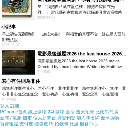
一心共持，
💙 「我把自己藏在藍色裡，卻把希望留在光
坦對信之，
裡。」 當代藝術家盧嵐新在此幅兼具童趣靈動與
好詩！好詩！
2026-08-07
抽象韻味的新作中，用湛藍的羽翼般色塊包覆著
小記事
版主回應
這是喝酒時發散出的豪情
早上禱告完翻聖經 加拉太書2 與福音的真理不合 就在眾人面前
等到了現實中
對磯法說
可得好好考驗
2026-08-07
哈哈
電影最後孤屋2026 the last house 2026 movie
哀
電影最後孤屋2026 the last house 2026 movie
2022-04-18 17:55:49
Directed by Louis Leterrier Written by Matthew
7 小時前
Robinson Starring Greta Lee Wa
若心有住則為非住
應無所住而生其心。本心不住，非住非非住，應生無所住心，無住，非
心非非心無念無無念，覺心初起，心無初相，覺念念真，心無覺相
10 小時前
登入
註冊
PChome首頁
線上購物
24h購物
書店
露天拍賣
比比昂代購
新聞
/
氣象
股市
個人新聞台
廣告刊登
加入聯播網
全球購物
買賣租屋
支付連
國際連
Pi 拍錢包
旅遊
服務中心