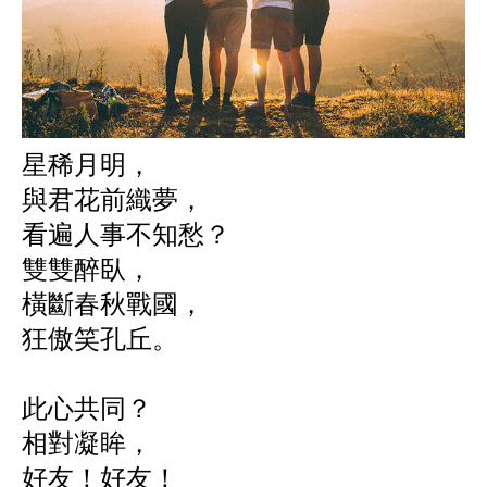
星稀月明，
與君花前織夢，
看遍人事不知愁？
雙雙醉臥，
橫斷春秋戰國，
狂傲笑孔丘。
此心共同？
相對凝眸，
好友！好友！