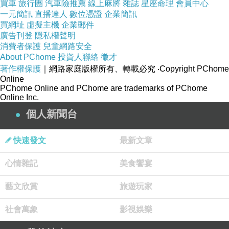
買車
旅行團
汽車險推薦
線上麻將
雜誌
星座命理
會員中心
一元簡訊
直播達人
數位憑證
企業簡訊
買網址
虛擬主機
企業郵件
廣告刊登
隱私權聲明
消費者保護
兒童網路安全
About PChome
投資人聯絡
徵才
著作權保護
｜網路家庭版權所有、轉載必究
‧Copyright PChome
Online
PChome Online and PChome are trademarks of PChome
Online Inc.
個人新聞台
快速發文
最新文章
心情雜記
美食饗宴
藝文欣賞
旅遊玩家
社會萬象
影視娛樂