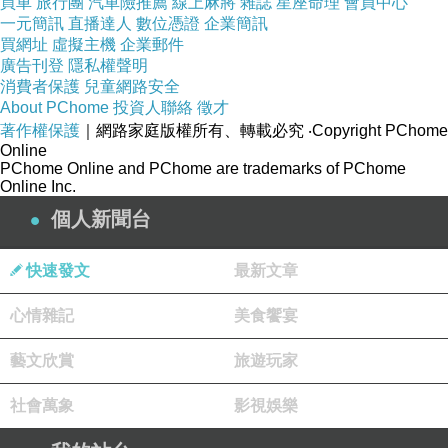
買車
旅行團
汽車險推薦
線上麻將
雜誌
星座命理
會員中心
風清雲
一元簡訊
直播達人
數位憑證
企業簡訊
買網址
虛擬主機
企業郵件
2015-01-30 12:12:21
廣告刊登
隱私權聲明
川川午安
消費者保護
兒童網路安全
About PChome
投資人聯絡
徵才
小的分享
著作權保護
｜網路家庭版權所有、轉載必究
‧Copyright PChome
Online
PChome Online and PChome are trademarks of PChome
蘇軾 琴詩 禪音滿人間
Online Inc.
若言弦上有琴音,
個人新聞台
置於匣中何不鳴?
若言聲在指頭上,
何不於君指上聽?」
快速發文
最新文章
一花開五葉
心情雜記
美食饗宴
菩堤自性現
藝文欣賞
旅遊玩家
至人合奏有玄音
曲聲禪中琴瑟鳴
社會萬象
影視娛樂
悟真弦指九天上
言意君行坐上聽