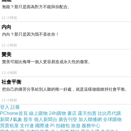
聽著松濤,不覺物我兩忘
。
無能？那只是因為對方不能與你配合。
感於人世的白雲蒼狗,滄海桑田
。
人與事,種種紅
12 小時前
塵過客,真如鏡花水月?
再難捨,也留不住
。但我相
内向
信,交會時的光芒,與溫暖,將永駐心田
。
内向？那只是因为我不喜欢你！
12 小時前
贊美
贊美可能比侮辱一個人更容易造成永久性的傷害。
追尋
上一篇：
13 小時前
有詩
下一篇：
社會平衡
把自己的痛苦分享給別人聽的唯一好處，就是這樣做能維持社會平衡。
13 小時前
登入
註冊
PChome首頁
線上購物
24h購物
書店
露天拍賣
比比昂代購
新聞
/
氣象
股市
個人新聞台
廣告刊登
加入聯播網
全球購物
買賣租屋
支付連
國際連
Pi 拍錢包
旅遊
服務中心