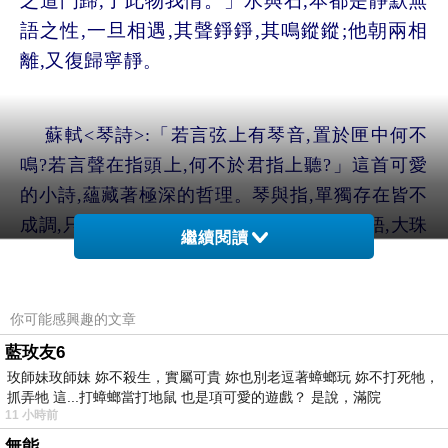
之道門歸,了此物我情
。
」水與石,本都是靜默無
語之性,一旦相遇,其聲錚錚,其鳴鏦鏦;他朝兩相
離,又復歸寧靜
。
蘇軾<琴詩>:「若言弦上有琴音,置於匣中何不
鳴?若言聲在指頭上,何不於君指上聽?」這首可愛
的小詩,蘊藏著極深的哲理
。琴與指,單獨存在皆不
成調,只有在交會的剎那,嘈嘈急雨或切切私語,大珠
繼續閱讀
小珠落玉盤
。
「
張大春<大唐李白>:
風與松原本都是無聲之
你可能感興趣的文章
物,一旦風入松間,松帶風行,便形成了交響,針針葉
藍玫友6
葉,密密疏疏,瞬逾千萬的變化,如莊子所形容的
大木
玫師妹玫師妹 妳不殺生，實屬可貴 妳也別老逗著蟑螂玩 妳不打死牠，
抓弄牠 這...打蟑螂當打地鼠 也是項可愛的遊戲？ 是說，滿院
百圍之竅穴。
」
平日疏朗蒼綠的松,巍然挺立,微風
11 小時前
來了,它輕輕和著;大風起兮,搖擺如浪,歌詠如濤
。
無能