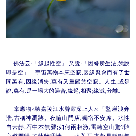
佛法云:「緣起性空」,又說:「因緣所生法,我說
即是空」
。
宇宙萬物本來空寂,因緣聚會而有了世
間萬有,因緣消失,萬有又重歸於空寂。人生,或是
說,萬有,是一場大的遇合,緣起,相聚;緣滅,分離
。
「鑿崖洩奔
韋應物<聽嘉陵江水聲寄深上人>:
湍,古稱神禹跡
。夜喧山門店,獨宿不安席
。水性
自云靜,石中本無聲;如何兩相激,雷轉空山驚?貽