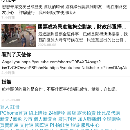
風飄過山巔海腳，生命的腳步緩了下來，懂得什
想想奇摩交友已成歷史.舊版的時候.還有緣分認識到朋友. 現在網路交
麼是從容不迫，識得苦寂滅道，拈得幾許芳香，
友小心. 詐騙盛行 我FB都沒在使用聊天
7 小時前
便能放聲開懷，生命的秋開始不計較盈虧，但問
國票成為民進黨掏空對象，財政部選擇性失憶
腳下是否踏實，日子可曾豐饒？
最近談到國票金這件事，已經是鬧得沸沸揚揚，我
替許崑源大哥有時候在想，民進黨提出的公公併，
2026-08-08
其實就是想要國庫通黨庫，鬧出最大的醜
看到了天使你
　雪是極冷的寫意，上蒼刻意的一抹全白，而冬
Angel you https://youtube.com/shorts/G9B4XR4ovgs?
眠的休養生息是為了來春的百花齊放；南國無冬
is=TzCHOnvmPBPshnNa https://youtu.be/nNdi4hche_s?is=nDIAqAk
4 小時前
的寶島今年也歷經一場酷寒，考驗了萬物的對
婚姻
抗，存活是適者生存的規範，更多無聲無息的消
維持關係的目的是合作，不要什麼事都講到感情。婚姻，亦如是。
逝了蹤影的是自然淘汰，啊！這是物競天擇又一
2026-08-08
環！堪忍的婆娑世界，經得、忍得、過得，也就
登入
註冊
識得箇中豪邁。
PChome首頁
線上購物
24h購物
書店
露天拍賣
比比昂代購
新聞
/
氣象
股市
個人新聞台
廣告刊登
加入聯播網
全球購物
買賣租屋
支付連
國際連
Pi 拍錢包
旅遊
服務中心