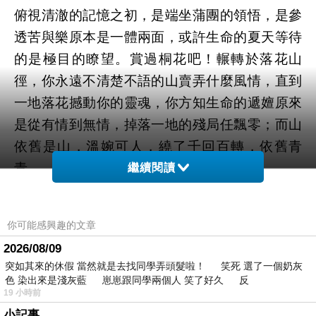
俯視清澈的記憶之初，是端坐蒲團的領悟，是參
透苦與樂原本是一體兩面，或許生命的夏天等待
的是極目的瞭望。賞過桐花吧！輾轉於落花山
徑，你永遠不清楚不語的山賣弄什麼風情，直到
一地落花撼動你的靈魂，你方知生命的遞嬗原來
是從有情到無情，掉落一地的殘局任飄零；而山
依舊是山，溫婉可人，繞了千回百轉，依舊青
青。
繼續閱讀
你可能感興趣的文章
　純真是一種近乎獨白的勇敢，那是創作源源不
2026/08/09
絕的深處靈魂吶喊，那是彷彿小老鼠企圖以小搏
突如其來的休假 當然就是去找同學弄頭髮啦！ 笑死 選了一個奶灰
大，偷偷搬動大南瓜的想望，原來單純是敦厚的
色 染出來是淺灰藍 崽崽跟同學兩個人 笑了好久 反
19 小時前
墊腳石，高貴又潔淨，深秋季節，蕭瑟的雲領著
小記事