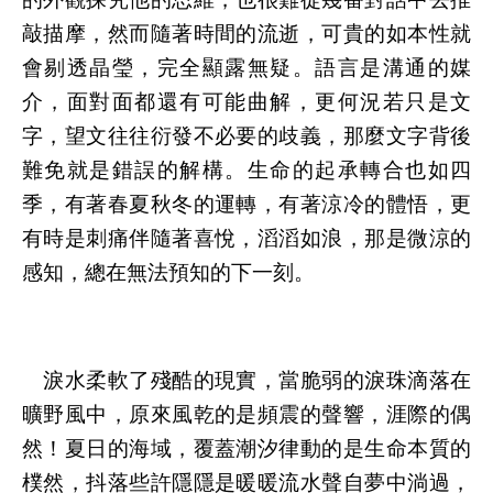
敲描摩，然而隨著時間的流逝，可貴的如本性就
會剔透晶瑩，完全顯露無疑。語言是溝通的媒
介，面對面都還有可能曲解，更何況若只是文
字，望文往往衍發不必要的歧義，那麼文字背後
難免就是錯誤的解構。生命的起承轉合也如四
季，有著春夏秋冬的運轉，有著涼冷的體悟，更
有時是刺痛伴隨著喜悅，滔滔如浪，那是微涼的
感知，總在無法預知的下一刻。
　淚水柔軟了殘酷的現實，當脆弱的淚珠滴落在
曠野風中，原來風乾的是頻震的聲響，涯際的偶
然！夏日的海域，覆蓋潮汐律動的是生命本質的
樸然，抖落些許隱隱是暖暖流水聲自夢中淌過，