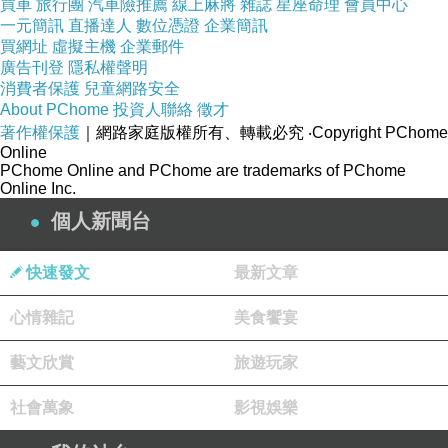
買車
旅行團
汽車險推薦
線上麻將
雜誌
星座命理
會員中心
一元簡訊
直播達人
數位憑證
企業簡訊
　最要讚美春天繁複與熱鬧的生命跡象，那是靜
買網址
虛擬主機
企業郵件
極思動的綻放，植物界是，動物界亦然！目不暇
廣告刊登
隱私權聲明
消費者保護
兒童網路安全
接使得你身心都忙，忙著探索各類生命的爭奇鬥
About PChome
投資人聯絡
徵才
豔，我們一開窗，就聽見春天在窗口呼喚，於是
著作權保護
｜網路家庭版權所有、轉載必究
‧Copyright PChome
Online
好奇的心需要藉不斷旅行來填滿，耕耘的文字也
PChome Online and PChome are trademarks of PChome
Online Inc.
忘了施肥才能茁壯，就隨心所欲四處翻轉，直到
個人新聞台
荒煙蔓草淹上迴廊，才猛地驚呼怎麼會這樣？生
命的四季，袖裡乾坤充滿酸甜苦辣，試問你是否
快速發文
最新文章
專注向善？
心情雜記
美食饗宴
藝文欣賞
旅遊玩家
 2012.10.10 馬祖日報
社會萬象
影視娛樂