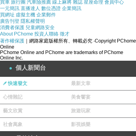
買車
旅行團
汽車險推薦
線上麻將
雜誌
星座命理
會員中心
一元簡訊
直播達人
數位憑證
企業簡訊
買網址
虛擬主機
企業郵件
廣告刊登
隱私權聲明
消費者保護
兒童網路安全
About PChome
投資人聯絡
徵才
著作權保護
｜網路家庭版權所有、轉載必究
‧Copyright PChome
Online
PChome Online and PChome are trademarks of PChome
Online Inc.
個人新聞台
快速發文
最新文章
心情雜記
美食饗宴
藝文欣賞
旅遊玩家
社會萬象
影視娛樂