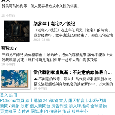
贊美可能比侮辱一個人更容易造成永久性的傷害。
18 小時前
柒參肆▎老宅2／後記
《老宅2／後記》在去年初寫完《老宅》的時候，
我曾經覺得，故事應該已經結束了。那座老宅在地
2026-08-08
震中倒塌，七個人終於離開那片黑暗，
藍玫友7
三師兄三師兄 給你糖葫蘆！ 哈哈哈，把你的嘴糊起來 讓你不能跟上天
說我壞話 好吧！玩打蟑螂是有點髒 那一起來去看白海豚飛躍
16 小時前
當代藝術家盧嵐新：不刻意的線條最自由，讓色彩流動、筆觸自己說話
🌊 不刻意的線條，最自由 當代藝術家盧嵐新在此
幅充滿動態感與奔放氣息的抽象新作中，以大膽的
16 小時前
藍色顏料在白色畫布上揮灑、壓印與流淌
登入
註冊
PChome首頁
線上購物
24h購物
書店
露天拍賣
比比昂代購
新聞
/
氣象
股市
個人新聞台
廣告刊登
加入聯播網
全球購物
買賣租屋
支付連
國際連
Pi 拍錢包
旅遊
服務中心