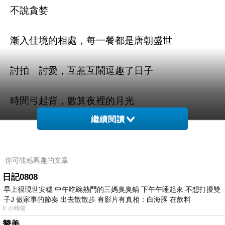
不說貪婪
漸入佳境的相處，每一餐都是唐朝盛世
討拍 討愛，互惹互鬧逗趣了日子
時間弓起背，數算夜裡的月光
繼續閱讀
你可能感興趣的文章
日記0808
讀你千遍烏山頭水庫之書
上一篇：
早上很現世安穩 中午吃碗熱門的三媽臭臭鍋 下午午睡起來 不想打擾雙
外來種 ---須文蔚 ( 轉)
下一篇：
子J 做家事的節奏 出去散散步 有影片有真相：白海豚 在飲料
8 小時前
贊美