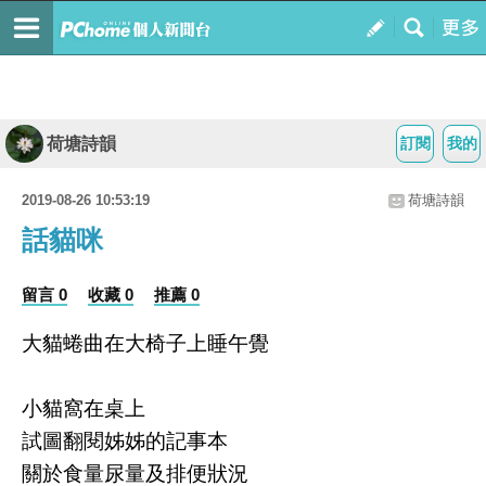
荷塘詩韻
訂閱
我的
2019-08-26 10:53:19
荷塘詩韻
話貓咪
留言 0
收藏 0
推薦 0
大貓蜷曲在大椅子上睡午覺
小貓窩在桌上
試圖翻閱姊姊的記事本
關於食量尿量及排便狀況