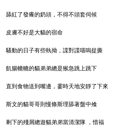
舔紅了發癢的奶頭，不得不頭套伺候
皮膚不好是大貓的宿命
騷動的日子有些執拗，諜對諜喵嗚捉撕
飢腸轆轆的貓弟弟總是猴急跳上跳下
直到食物送到嘴邊，霎時天地安靜了下來
斯文的貓哥哥則慢條斯理舔著盤中飧
剩下的殘屑總遊貓弟弟當清潔隊 ，惜福