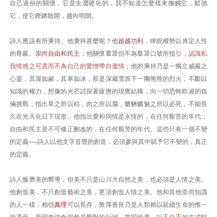
自己過份的關懷，它是生澀硬化的，我不知道怎麼樣來撫觸它，鬆弛
它，使它鏗鏘散開，趨向明朗。
詩人應該有所秉持。他秉持甚麼呢？他
超越功利
，睥睨權勢以肯定人性
的尊嚴。
崇尚自由和民
主
；他關懷羣眾但不為羣眾口號所指引，
認識私
我情感之可貴而不為自己的愛憎帶向濫情
；他的秉持乃是一獨立威嚴之
心靈，其渥如赭，其寒如冰，那是深藏雪原下一團熊熊的烈火，不斷以
知識的權力，想像的光芒試探著疲憊的現實結構，向一切恐怖欺凌的伎
倆挑戰，指出草之所以枯，肉之所以腐，魍魎魑魅之所以必死，不能長
久在光天化日下現形。他指出愛和同情是永恆的，在任何艱苦的年代；
自由和民主是不可修正刪改的，在任何艱苦的年代。這些只有一個不變
的定義──詩人以他文字音聲的創造，必須參與其中賦予它不變的，真正
的定義。
詩人服膺美的嚮導，但美不只是山川大自然之美，也必須是人情之美。
他創造美，不只創造藝術之美，更須創造人情之美。他和其他崇尚知識
的人一樣，相信
真理
可以長存，敦厚善良乃是人類賴以延續生命的惟一