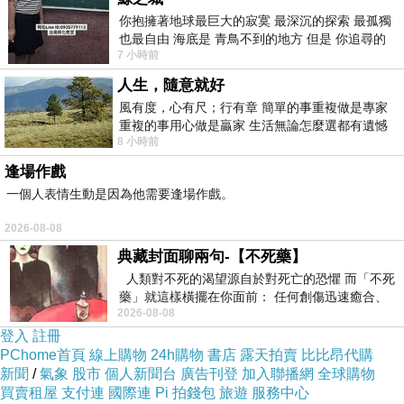
你抱擁著地球最巨大的寂寞 最深沉的探索 最孤獨
也最自由 海底是 青鳥不到的地方 但是 你追尋的
7 小時前
幸福 可以比珍珠更
人生，隨意就好
慕谷慕魚的故事
上一篇：
風有度，心有尺；行有章 簡單的事重複做是專家
重複的事用心做是贏家 生活無論怎麼選都有遺憾
山川靜好 歲月無驚( 李偉文 ) 2016. 3. 20中時
下一篇：
8 小時前
所以開心就好 生活不會辜負認真
逢場作戲
一個人表情生動是因為他需要逢場作戲。
2026-08-08
典藏封面聊兩句-【不死藥】
人類對不死的渴望源自於對死亡的恐懼 而「不死
藥」就這樣橫擺在你面前： 任何創傷迅速癒合、
(悄悄話)
2026-08-08
停止衰老、痛覺消失…堪
2016-03-26 11:19:55
登入
註冊
PChome首頁
線上購物
24h購物
書店
露天拍賣
比比昂代購
(悄悄話)
新聞
/
氣象
股市
個人新聞台
廣告刊登
加入聯播網
全球購物
2016-03-24 11:48:36
買賣租屋
支付連
國際連
Pi 拍錢包
旅遊
服務中心