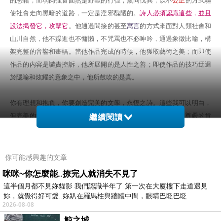
的憑藉，而弱肉強食固然是野獸的行徑，黨同伐異，以不
公正
的方式驅
使社會走向黑暗的道路，一定是淫邪醜陋的。
詩人必須認識這些，並且
設法揭發它，攻擊它
。他通過間接的甚至
寓言
的方式來面對人類社會和
山川自然，他不躁進也不慵懶，不咒罵也不必呻吟，通過象徵比喻，構
架完整的音響和畫幅。當他作品完成的時候，他獲取藝術之美；而即使
作品的內容是譴責控訴，他所展開的是人性之善；即使作品的技巧迂迴
於隱喻和炫耀的意象之中，他所鼓吹的是真。
你有理想和抱負，你要創造完美的文學，永恆之詩。這些我可以明白，
但完美的文學永恆之詩必須有它哲學的基礎，必須立足在人性尊嚴的肯
繼續閱讀
定。我並不要求你凡事緊張，以寫作哲學論文或政治批評的方式寫詩；
你可以使用多種手法，通過各種技巧，或舒緩或慷慨，以抒情的或戲劇
的聲音表達你心神之體悟。你既然有為永恆之詩獻身的理想，有創造完
你可能感興趣的文章
美的文學的抱負，你便不致於失落在世俗之中，你的作品便不會淪落為
咪咪~你怎麼能..撩完人就消失不見了
政治的，宗教的，財閥的工具。你的作口皆是你人格良知的昇華，見證
這半個月都不見妳貓影 我們認識半年了 第一次在大廈樓下走道遇見
你所抉擇的生命的意義。
妳，就覺得好可愛..妳趴在羅馬柱與牆體中間，眼睛巴眨巴眨
2026-08-08
楊牧。(1989)。一首詩的完成。洪範書局。
鯨之城