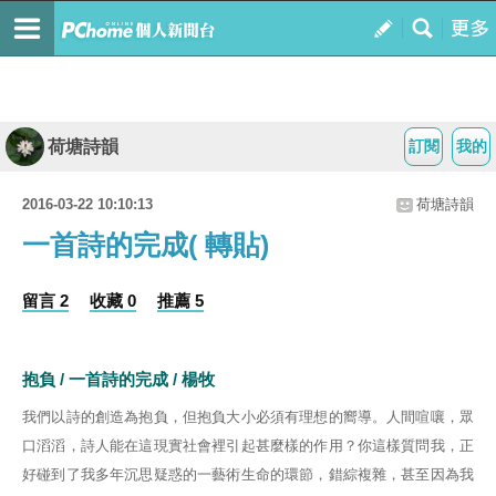
荷塘詩韻
訂閱
我的
2016-03-22 10:10:13
荷塘詩韻
一首詩的完成( 轉貼)
留言 2
收藏 0
推薦 5
抱負 / 一首詩的完成 / 楊牧
我們以詩的創造為抱負，但抱負大小必須有理想的嚮導。人間喧嚷，眾
口滔滔，詩人能在這現實社會裡引起甚麼樣的作用？你這樣質問我，正
好碰到了我多年沉思疑惑的一藝術生命的環節，錯綜複雜，甚至因為我