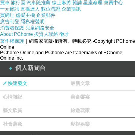
買車
旅行團
汽車險推薦
線上麻將
雜誌
星座命理
會員中心
一元簡訊
直播達人
數位憑證
企業簡訊
買網址
虛擬主機
企業郵件
廣告刊登
隱私權聲明
消費者保護
兒童網路安全
About PChome
投資人聯絡
徵才
著作權保護
｜網路家庭版權所有、轉載必究
‧Copyright PChome
Online
PChome Online and PChome are trademarks of PChome
Online Inc.
個人新聞台
快速發文
最新文章
心情雜記
美食饗宴
藝文欣賞
旅遊玩家
社會萬象
影視娛樂