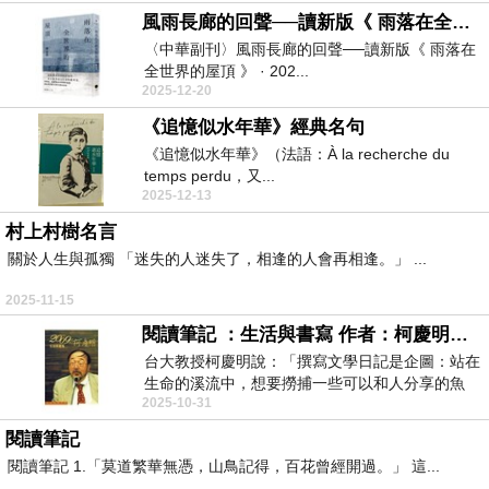
風雨長廊的回聲──讀新版《 雨落在全世界的屋頂 》
〈中華副刊〉風雨長廊的回聲──讀新版《 雨落在
全世界的屋頂 》 · 202...
2025-12-20
《追憶似水年華》經典名句
《追憶似水年華》（法語：À la recherche du
temps perdu，又...
2025-12-13
村上村樹名言
關於人生與孤獨 「迷失的人迷失了，相逢的人會再相逢。」 ...
2025-11-15
閱讀筆記 ：生活與書寫 作者：柯慶明教授
台大教授柯慶明說：「撰寫文學日記是企圖：站在
生命的溪流中，想要撈捕一些可以和人分享的魚
2025-10-31
蝦；或者撿拾...
閱讀筆記
閱讀筆記 1.「莫道繁華無憑，山鳥記得，百花曾經開過。」 這...