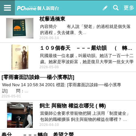
荷塘詩韻 二
訂閱
我的
杖藜過橋東
內容簡介 有人說「變老」的過程就是個失落
的過程，失去健康、失...
2026-06-14
１０９個春天 －－－嚴幼韻 （ 轉 ）
民國最後一位名媛，叫嚴幼韻。她活了一百一十二
歲。她家是寧波鉅富，她是復旦大學第一批女大學
2026-05-06
生。她開...
[零雨書面訪談錄──楊小濱專訪]
Wed Nov 14 10:58:34 2001 標題: [零雨書面訪談錄──楊小濱專
訪] 問：...
2026-05-01
飼主 與寵物 權益在哪兒 ( 轉)
當藥師公會要求替寵物把關 上演用「制度健全」
包裝的職權擴張 飼主與寵物的權益在哪裡？ ...
2026-04-10
春分 －－－轉自 希望之聲