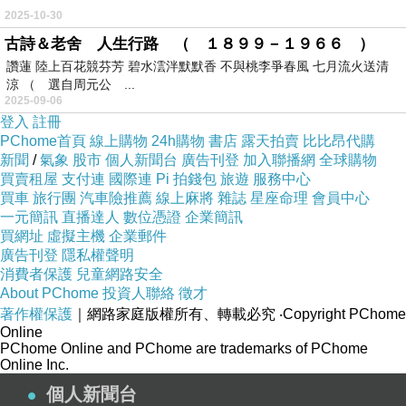
2025-10-30
古詩＆老舍 人生行路 （ １８９９－１９６６ ）
讚蓮 陸上百花競芬芳 碧水澐泮默默香 不與桃李爭春風 七月流火送清
涼 （ 選自周元公 ...
2025-09-06
登入
註冊
PChome首頁
線上購物
24h購物
書店
露天拍賣
比比昂代購
新聞
/
氣象
股市
個人新聞台
廣告刊登
加入聯播網
全球購物
買賣租屋
支付連
國際連
Pi 拍錢包
旅遊
服務中心
買車
旅行團
汽車險推薦
線上麻將
雜誌
星座命理
會員中心
一元簡訊
直播達人
數位憑證
企業簡訊
買網址
虛擬主機
企業郵件
廣告刊登
隱私權聲明
消費者保護
兒童網路安全
About PChome
投資人聯絡
徵才
著作權保護
｜網路家庭版權所有、轉載必究
‧Copyright PChome
Online
PChome Online and PChome are trademarks of PChome
Online Inc.
個人新聞台