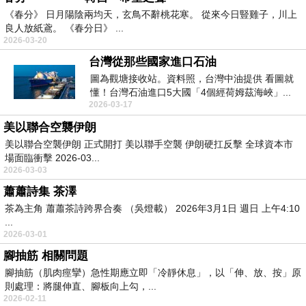
《春分》 日月陽陰兩均天，玄鳥不辭桃花寒。 從來今日豎雞子，川上
良人放紙鳶。 《春分日》 ...
2026-03-20
台灣從那些國家進口石油
圖為觀塘接收站。資料照，台灣中油提供 看圖就
懂！台灣石油進口5大國「4個經荷姆茲海峽」...
2026-03-17
美以聯合空襲伊朗
美以聯合空襲伊朗 正式開打 美以聯手空襲 伊朗硬扛反擊 全球資本市
場面臨衝擊 2026-03...
2026-03-03
蕭蕭詩集 茶澤
茶為主角 蕭蕭茶詩跨界合奏 （吳燈載） 2026年3月1日 週日 上午4:10
...
2026-03-01
腳抽筋 相關問題
腳抽筋（肌肉痙攣）急性期應立即「冷靜休息」，以「伸、放、按」原
則處理：將腿伸直、腳板向上勾，...
2026-02-11