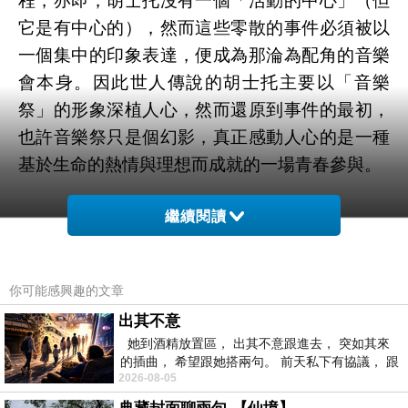
程，亦即，胡士托沒有一個「活動的中心」（但
它是有中心的），然而這些零散的事件必須被以
一個集中的印象表達，便成為那淪為配角的音樂
會本身。因此世人傳說的胡士托主要以「音樂
祭」的形象深植人心，然而還原到事件的最初，
也許音樂祭只是個幻影，真正感動人心的是一種
基於生命的熱情與理想而成就的一場青春參與。
繼續閱讀
2
、也便因為如此，李安的《胡士托風波》被認
為雜亂沒有主題，從頭到尾音樂會被遺忘了，而
你可能感興趣的文章
混亂的事件層出不窮、最後幾近失去控制。沒有
出其不意
人知道它們之間的關連是什麼，沒有人知道五十
她到酒精放置區， 出其不意跟進去， 突如其來
萬人聚集到白湖小鎮、更有一百萬人正塞在趕來
的插曲， 希望跟她搭兩句。 前天私下有協議， 跟
2026-08-05
著阿弟丟拉基
的路上，這一切背後的力量到底是什麼？李安