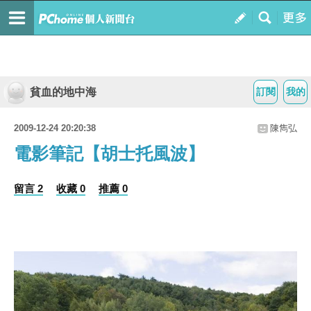
貧血的地中海
訂閱
我的
2009-12-24 20:20:38
陳雋弘
電影筆記【胡士托風波】
留言 2
收藏 0
推薦 0