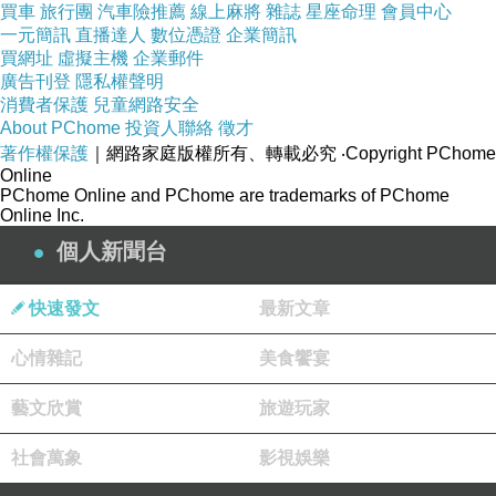
現實背後，它是愛、自由與和平。最具衝擊性的
買車
旅行團
汽車險推薦
線上麻將
雜誌
星座命理
會員中心
一元簡訊
直播達人
數位憑證
企業簡訊
表達來自主角最後與父親一同發現宿醉的母親死
買網址
虛擬主機
企業郵件
守錢財的卑劣人性，然而父親只是淡淡微笑著；
廣告刊登
隱私權聲明
主角曾問父親：你怎麼能與媽相處四十多年？父
消費者保護
兒童網路安全
About PChome
投資人聯絡
徵才
親回答：因為我愛她。我們往往在現實中掙扎，
著作權保護
｜網路家庭版權所有、轉載必究
‧Copyright PChome
因為有那麼多的戰爭、那麼多的困境，因為生命
Online
PChome Online and PChome are trademarks of PChome
有那麼多無法拒絕的痛苦，有時我們甚至必須靠
Online Inc.
著「假裝發瘋」來保護自己；然而我們不曾忘
個人新聞台
記，有一種聲音（因此音樂在這裡是重要的，這
個聲音被以音樂呼喚出來）要我們愛、要我們自
快速發文
最新文章
由、要我們和平。它來自人性的深深處，它不讓
心情雜記
美食饗宴
我們去想、它直接帶領我們前往。
藝文欣賞
旅遊玩家
社會萬象
影視娛樂
4
、這是胡士托真正重要的意義，也是莫名所以