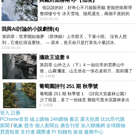
典藏封面聊兩句-【仙境】
說，對他而言，胡士托只能是這樣了。但不知道
俗話說的好，好奇心不只能殺死貓 更能把衛斯理
為什麼，總有什麼更大的困惑持續影響著我們，
整得慘兮兮 冰天雪地、險死還生，兩個不貪財的
關於那些雜亂無章、迷迷糊糊的兩個星期。胡士
2026-08-05
人尋什麼寶？ 人家追尋愛情還
托絕對不只是個音樂會，假如一如世人的期待，
我與AI討論的小說劇情(4)
這部電影拍了一場音樂會的話，反倒是把胡士托
第四章：世界開始做夢 《群俠錄》上市那天，下著小雨。 沒有人想
到，它會紅得這麼快。 — 原本，堯天命只是打算先小量試水。
的意義窄化了。我很喜歡李安的《胡士托風
2026-08-05
波》，那些批評李安不懂胡士托的人們，我願
攝政王追妻 9
說，胡士托對他們是沒有連續的啟示意義的。
第四章 山外之人（下）4 一如往常的雲夢山午
後，山霧瀰漫。山主坐在一張石桌前方，面前擺了
18 小時前
一盤未下完的棋盤，還有一壺茶與兩只冒
葡萄園詩刊 251 期 秋季號
3
、戰爭、困境、嘻皮、嗑藥、愛、自由與和
葡萄園 251 期 秋季號 1 《詩寫大安森林公園》
平。當主角在影片最後，看著遍地狼籍的草坡，
少了喧囂，多了一份綠意 難能可貴水泥叢林多出
8 小時前
一
不斷喃喃重複著「太美了、太美了」之時，我們
登入
註冊
必須越過眼前這堆混亂的場景——它放縱、無
PChome首頁
線上購物
24h購物
書店
露天拍賣
比比昂代購
新聞
/
氣象
股市
個人新聞台
廣告刊登
加入聯播網
全球購物
禮、瘋癲、迷幻；但更重要的是，在這些不堪的
買賣租屋
支付連
國際連
Pi 拍錢包
旅遊
服務中心