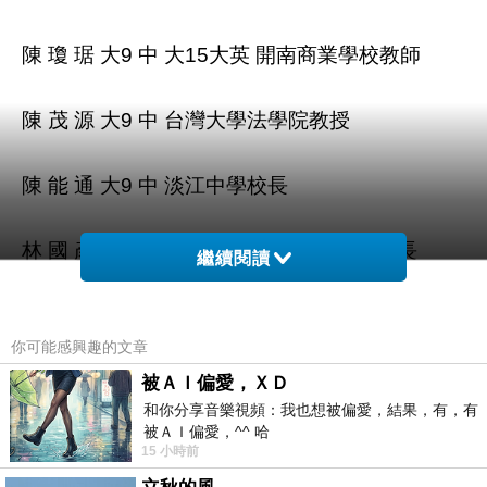
陳 瓊 琚 大9 中 大15大英 開南商業學校教師
陳 茂 源 大9 中 台灣大學法學院教授
陳 能 通 大9 中 淡江中學校長
林 國 彥 大9 中 醫師 淡江中學董事長兼校長
繼續閱讀
柯 設 偕 大10 中 大12 大預 淡江中學教師 淡水工
商管理專科學校(真理大學前身)創辦人之一
你可能感興趣的文章
被ＡＩ偏愛，ＸＤ
和你分享音樂視頻：我也想被偏愛，結果，有，有
陳 溪 圳 大10 大神 淡水工商管理專科學校創辦人
被ＡＩ偏愛，^^ 哈
之一
15 小時前