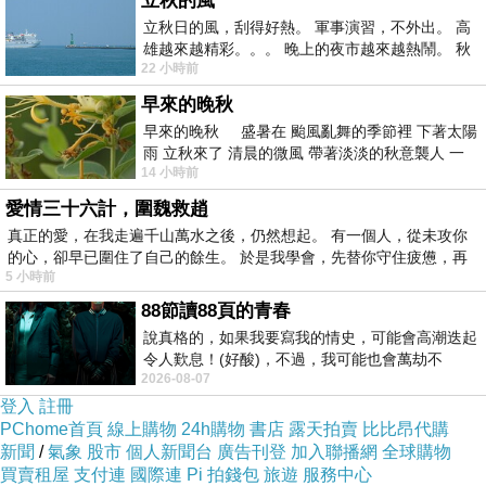
立秋的風
梁 阿 標 大12 中 昭4 大英 花蓮縣立成功初級中
立秋日的風，刮得好熱。 軍事演習，不外出。 高
雄越來越精彩。。。 晚上的夜市越來越熱鬧。 秋
學校長 省立花蓮高農英文教師 花蓮縣教育會理
22 小時前
天的風刮得很熱 夜遊消暑熱。。。
事長三屆
早來的晚秋
早來的晚秋 盛暑在 颱風亂舞的季節裡 下著太陽
吳 振 輝 大12 中 台灣大學農學院教授 在新加坡
雨 立秋來了 清晨的微風 帶著淡淡的秋意襲人 一
14 小時前
下子 又被赤
與同僚郭啟彰將「帝士魚」（Tilapia）引進台灣
愛情三十六計，圍魏救趙
後 高雄縣長以他們兩人的姓氏命名為「吳郭魚」
真正的愛，在我走遍千山萬水之後，仍然想起。 有一個人，從未攻你
的心，卻早已圍住了自己的餘生。 於是我學會，先替你守住疲憊，再
5 小時前
郭 頂 順 大13 中 昭5 大經 淡江文理學院董事長
88節讀88頁的青春
東海大學董事 新民商工常務董事
說真格的，如果我要寫我的情史，可能會高潮迭起
令人歎息！(好酸)，不過，我可能也會萬劫不
王 守 勇 大15 神專 昭4 大神 淡江中學校長
2026-08-07
復...，每天跪鍵盤還是被判了花心的罪
登入
註冊
PChome首頁
線上購物
24h購物
書店
露天拍賣
比比昂代購
黃 演 淮 昭2 中 昭5 高商 昭8 大法 省立台中家事
新聞
/
氣象
股市
個人新聞台
廣告刊登
加入聯播網
全球購物
買賣租屋
支付連
國際連
Pi 拍錢包
旅遊
服務中心
職業學校校長