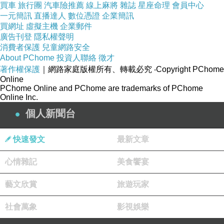
買車
旅行團
汽車險推薦
線上麻將
雜誌
星座命理
會員中心
一元簡訊
直播達人
數位憑證
企業簡訊
買網址
李 克 承 昭3 中 淡江大學常務董事 忠信高職董事
虛擬主機
企業郵件
廣告刊登
隱私權聲明
長
消費者保護
兒童網路安全
About PChome
投資人聯絡
徵才
著作權保護
｜網路家庭版權所有、轉載必究
‧Copyright PChome
蕭 仁 慈 昭4 中 昭 10 大英 長榮女子中學教務主
Online
任
PChome Online and PChome are trademarks of PChome
Online Inc.
個人新聞台
陳 夢 蘭 昭6 中 昭10 高商 淡水工商管理專科學
校常務董事
快速發文
最新文章
張 義 雄 昭6 中 國立藝專教授 畫家 作品多次獲得
心情雜記
美食饗宴
台陽展 省展特選
藝文欣賞
旅遊玩家
陳 如 倫 昭8 中 省立屏東師範專科學校教授
社會萬象
影視娛樂