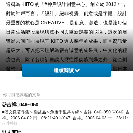
通稱為 KIITO 的「#神戶設計創意中心」創立於 2012 年，
對於神戶而言，「設計」絕非視覺、創意或是字體，設計
最重要的核心是 CREATIVE，是創意、創造，也是讓每個
日常生活階段展現與眾不同與重新定義的取徑，這次的展
覽從六個面向展現了 KIITO 過去幾年的成果，而且資訊量
超級大，可以把它理解為很有誠意的成果展，中文化的程
度也高，除了各項計畫讓人嚮往跟羨慕到爆之外，從企劃
發想、實踐、檢討與改進，每個環節都可以感受到當日本
繼續閱讀
人真心想做好一件事情時的正面教材，從概念到細節，處
處是魔鬼，也處處是精采。
你可能感興趣的文章
◎吉祥_046~050
■潘文良著作集＞勵益品＞魚雁千里共今緣＞吉祥_046~050 ▽046_吉
祥。2006.04.02.日 08:21:40 ▽047_吉祥。2006.04.03.一 23:11:
22 小時前
出人頭地