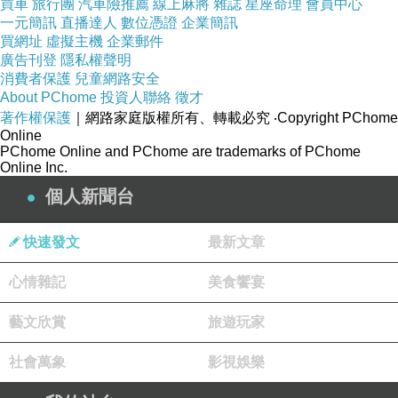
買車
旅行團
汽車險推薦
線上麻將
雜誌
星座命理
會員中心
一元簡訊
直播達人
數位憑證
企業簡訊
買網址
虛擬主機
企業郵件
廣告刊登
隱私權聲明
消費者保護
兒童網路安全
About PChome
投資人聯絡
徵才
著作權保護
｜網路家庭版權所有、轉載必究
‧Copyright PChome
Online
PChome Online and PChome are trademarks of PChome
Online Inc.
個人新聞台
快速發文
最新文章
心情雜記
美食饗宴
藝文欣賞
旅遊玩家
另外不能錯過的是 KIITO 針對高齡化社會的想像，展覽中
社會萬象
影視娛樂
有一段話：「長壽本該是件很棒的事，現在卻因為高齡化