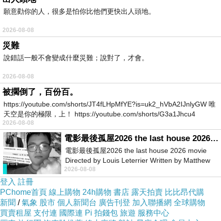
願意勸你的人，很多是怕你比他們更快出人頭地。
2026-08-08
災難
說錯話一般不會變成什麼災難；說對了，才會。
2026-08-08
被擱倒了，百份百。
https://youtube.com/shorts/JT4fLHpMfYE?is=uk2_hVbA2IJnlyGW 唯
天空是你的極限，上！ https://youtube.com/shorts/G3a1Jhcu4
最喜歡的首推 ちびっこうべ （#小不點神戶），將設計
2026-08-08
電影最後孤屋2026 the last house 2026 movie
師、飲食店鋪、營造建築企業與當地的孩童結合在一起，
電影最後孤屋2026 the last house 2026 movie
讓孩子們接觸、啟發、進而鼓勵他們創造，從「#夢想店
Directed by Louis Leterrier Written by Matthew
鋪計畫」到超大型的模擬城市實體遊戲「#夢想之城」，
2026-08-08
Robinson Starring Greta Lee Wa
登入
註冊
那種幾近於心中完美典範的社會設計居然已經在這裡不斷
PChome首頁
線上購物
24h購物
書店
露天拍賣
比比昂代購
實現了好幾個年頭，那種震撼現在想來還是會冒出一堆雞
新聞
/
氣象
股市
個人新聞台
廣告刊登
加入聯播網
全球購物
買賣租屋
支付連
國際連
Pi 拍錢包
旅遊
服務中心
皮疙瘩⋯