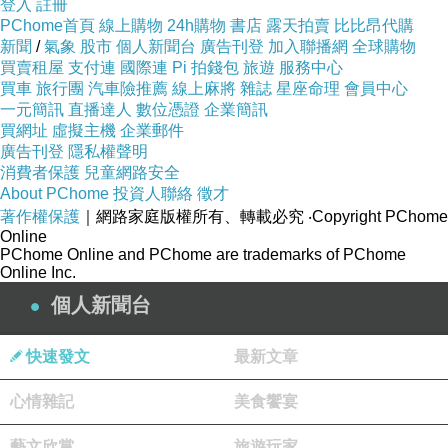
登入
註冊
PChome首頁
線上購物
24h購物
書店
露天拍賣
比比昂代購
新聞
/
氣象
股市
個人新聞台
廣告刊登
加入聯播網
全球購物
買賣租屋
支付連
國際連
Pi 拍錢包
旅遊
服務中心
買車
旅行團
汽車險推薦
線上麻將
雜誌
星座命理
會員中心
一元簡訊
直播達人
數位憑證
企業簡訊
買網址
虛擬主機
企業郵件
廣告刊登
隱私權聲明
消費者保護
兒童網路安全
About PChome
投資人聯絡
徵才
著作權保護
｜網路家庭版權所有、轉載必究
‧Copyright PChome
Online
PChome Online and PChome are trademarks of PChome
Online Inc.
個人新聞台
快速發文
最新文章
心情雜記
美食饗宴
藝文欣賞
旅遊玩家