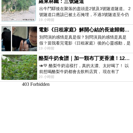
羅東林鐵：三號隧道
出牛鬥驛後在聚落的盡頭是2號及3號隧道隧道。 2
號隧道口應該已被土石掩埋，不過3號隧道至今仍
19 小時前
存在。從台7丙牛鬥橋上往左岸上游方
電影《日租家庭》解開心結的長途歸鄉！能在電影院感受到地理的寬闊和人心的相鄰，真是太棒了！
別問演的感情是真是假？別問演員的感情是真是
假？當我看完電影《日租家庭》後的心靈感動，是
19 小時前
真的。詮釋的情感觸動了人心，就是真情
酪梨牛奶食譜｜加一顆布丁更香濃！120秒完成飲料店級酪梨奶昔｜imami 旗艦豆漿機
🥑💚 酪梨牛奶這樣打，真的太濃、太好喝了！ 以
前想喝酪梨牛奶都會去飲料店買， 現在有了
20 小時前
imami 健康煮藝｜旗艦破壁智慧養生豆漿機，