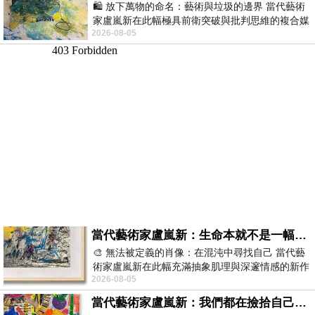
🛍️ 放下萬物的命名：藝術與垃圾的邊界 當代藝術
家盧嵐新在此幅極具前衛突破與批判思維的複合媒
2026-08-05
材新作中，直接將被大眾定義為廢棄物
當代藝術家盧嵐新：生命本就不是一幅能被定義的肖像，在混亂與交疊中拼湊完整的靈魂
🎨 無法被定義的肖像：在混沌中尋找自己 當代藝
術家盧嵐新在此幅充滿抽象肌理與深邃情感的新作
2026-08-05
中，以灰白為基底，交織著塗抹、刮擦與
當代藝術家盧嵐新：我們都在撿拾自己，將散落的情緒與碎片，拼回生命完整的輪廓