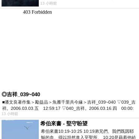
13 小時前
死盯著照片裡的人。那個人確實站在
◎吉祥_039~040
■潘文良著作集＞勵益品＞魚雁千里共今緣＞吉祥_039~040 ▽039_吉
祥。2006.03.03.五 12:59:17 ▽040_吉祥。2006.03.16.四 00:00:
13 小時前
希伯來書 - 堅守盼望
希伯來書10:19-10:25 10:19弟兄們、我們既因耶
穌的血、得以坦然進入至聖所、 10:20是藉着他給