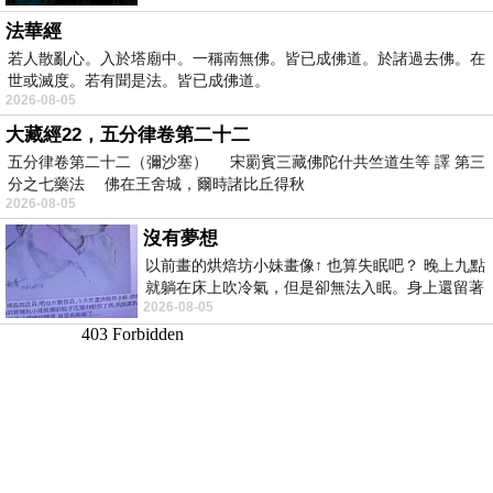
法華經
若人散亂心。入於塔廟中。一稱南無佛。皆已成佛道。於諸過去佛。在
世或滅度。若有聞是法。皆已成佛道。
2026-08-05
大藏經22，五分律卷第二十二
五分律卷第二十二（彌沙塞） 宋罽賓三藏佛陀什共竺道生等 譯 第三
分之七藥法 佛在王舍城，爾時諸比丘得秋
2026-08-05
沒有夢想
以前畫的烘焙坊小妹畫像↑ 也算失眠吧？ 晚上九點
就躺在床上吹冷氣，但是卻無法入眠。身上還留著
2026-08-05
四點多跑的六公里的疲