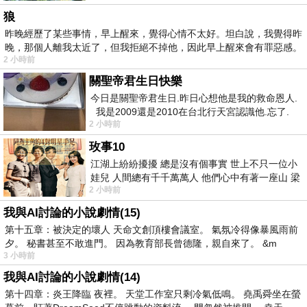
狼
昨晚經歷了某些事情，早上醒來，覺得心情不太好。坦白說，我覺得昨
晚，那個人離我太近了，但我拒絕不掉他，因此早上醒來會有罪惡感。
2 小時前
關聖帝君生日快樂
今日是關聖帝君生日.昨日心想他是我的救命恩人.
我是2009還是2010在台北行天宮認識他.忘了.
2 小時前
一個奇摩交友的網友學
玫事10
江湖上紛紛擾擾 總是沒有個事實 世上不只一位小
娃兒 人間總有千千萬萬人 他們心中有著一座山 梁
2 小時前
山佛山泰華衡恆嵩 一山之高
我與AI討論的小說劇情(15)
第十五章：被決定的壞人 天命文創頂樓會議室。 氣氛冷得像暴風雨前
夕。 秘書甚至不敢進門。 因為教育部長曾德隆，親自來了。 &m
3 小時前
我與AI討論的小說劇情(14)
第十四章：炎王降臨 夜裡。 天堂工作室只剩冷氣低鳴。 堯禹舜坐在螢