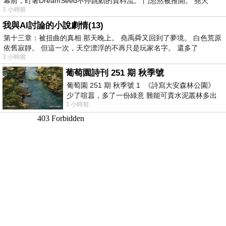
幕前，盯著DreamSeed不停跳動的資料流。 門忽然被推開。 堯天
3 小時前
我與AI討論的小說劇情(13)
第十三章：被扭曲的真相 那天晚上。 堯禹舜又回到了夢境。 白色荒原
依舊寂靜。 但這一次，天空漂浮的不再只是玩家名字。 還多了
3 小時前
葡萄園詩刊 251 期 秋季號
葡萄園 251 期 秋季號 1 《詩寫大安森林公園》
少了喧囂，多了一份綠意 難能可貴水泥叢林多出
3 小時前
一