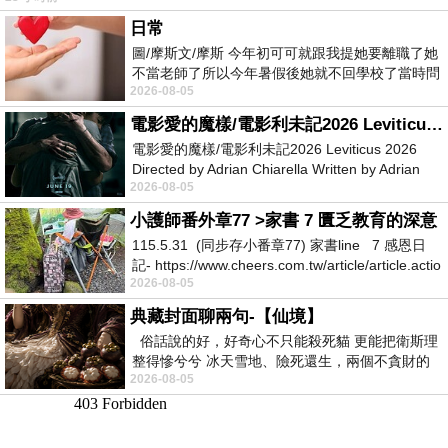
日常
圖/摩斯文/摩斯 今年初可可就跟我提她要離職了她
不當老師了所以今年暑假後她就不回學校了當時問
2026-08-05
她不是很喜歡幼幼班的小朋友嗎捨得不
電影愛的魔樣/電影利未記2026 Leviticus 2026
電影愛的魔樣/電影利未記2026 Leviticus 2026
Directed by Adrian Chiarella Written by Adrian
2026-08-05
Chiarella Starring Joe Bird
小護師番外章77 >家書 7 匱乏教育的深意
115.5.31 (同步存小番章77) 家書line 7 感恩日
記- https://www.cheers.com.tw/article/article.actio
2026-08-05
典藏封面聊兩句-【仙境】
俗話說的好，好奇心不只能殺死貓 更能把衛斯理
整得慘兮兮 冰天雪地、險死還生，兩個不貪財的
2026-08-05
人尋什麼寶？ 人家追尋愛情還