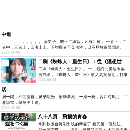
中道
。。。。。。。。。。 善男子！觀十二緣智，凡有四種： 一者下，二
者中，三者上，四者上上。下智觀者不見佛性，以不見故得聲聞道。
2026-08-05
二刷《蜘蛛人：重生日》：從《狸想世界》到《怪奇物語》
二刷《蜘蛛人：重生日》。.一，最終北美週末票
房成績，《蜘蛛人：重生日》收入高於預期，打破
2026-08-05
《復仇者聯盟：終局之戰》記錄，成為
居
居一隅，不問塵囂，窗納晨光，簷聽暮潮。一桌一椅，容四時風月，半
卷詩書，藏萬里山遙。
2026-08-05
八十八頁，飛揚的青春
拿到秋蘆台長剛出版的新書了 看完第一個想法，
是一聲讚嘆 這本，質量好高喔 ~ 比前三本更