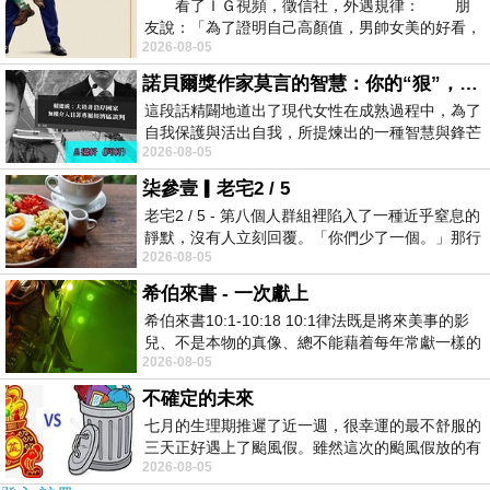
看了ＩＧ視頻，徵信社，外遇規律： 朋
友說：「為了證明自己高顏值，男帥女美的好看，
2026-08-05
且眼光高，我決定一輩子不外遇。」
諾貝爾獎作家莫言的智慧：你的“狠”，才是最好的自我保護
這段話精闢地道出了現代女性在成熟過程中，為了
自我保護與活出自我，所提煉出的一種智慧與鋒芒
2026-08-05
的平衡。 核心解讀與看法
柒參壹▎老宅2 / 5
老宅2 / 5 - 第八個人群組裡陷入了一種近乎窒息的
靜默，沒有人立刻回覆。「你們少了一個。」那行
2026-08-05
字像一顆冰冷的鐵釘，硬生生刺進螢
希伯來書 - 一次獻上
希伯來書10:1-10:18 10:1律法既是將來美事的影
兒、不是本物的真像、總不能藉着每年常獻一樣的
2026-08-05
祭物、叫那近前來的人得以完全。 10
不確定的未來
七月的生理期推遲了近一週，很幸運的最不舒服的
三天正好遇上了颱風假。雖然這次的颱風假放的有
2026-08-05
點虛，因為風雨不大，但這也是最想要的