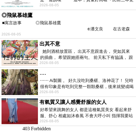
2026-08-05
勝一
◎飛鼠慕雄鷹
■寓言故事 ◎飛鼠慕雄鷹
⊕潘文良 在古老森
2026-08-05
林的底層，住著一隻小飛鼠
出其不意
她到酒精放置區， 出其不意跟進去， 突如其來
的插曲， 希望跟她搭兩句。 前天私下有協議， 跟
2026-08-05
著阿弟丟拉基
….
⋯⋯ Ai製圖 。 好久沒吃到桑椹、洛神花了！ 兒時
很有印象是有吃到完整一顆顆桑椹，後來就變成喝
2026-08-05
桑椹汁。 現在是連喝都沒喝
有氣質又讓人感覺舒服的女人
好希望來跳舞的女人 都是這種氣質美女 看起來舒
服、舒心 相處如沐春風 不會大呼小叫 指揮我要站
2026-08-05
哪個位子 妳老幾？？