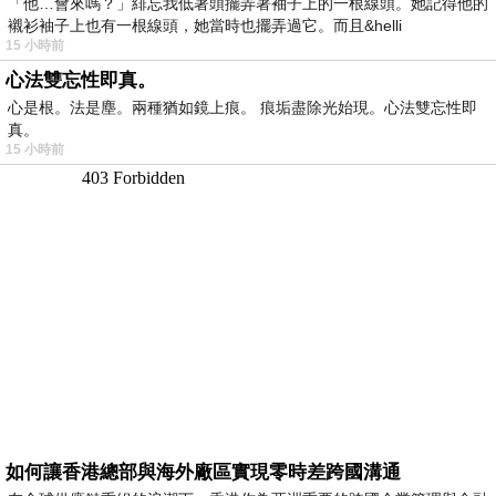
「他…會來嗎？」緋忘我低著頭擺弄著袖子上的一根線頭。她記得他的
襯衫袖子上也有一根線頭，她當時也擺弄過它。而且&helli
15 小時前
心法雙忘性即真。
心是根。法是塵。兩種猶如鏡上痕。 痕垢盡除光始現。心法雙忘性即
真。
15 小時前
如何讓香港總部與海外廠區實現零時差跨國溝通