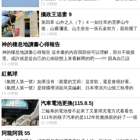
13 小時前
我們開了一條又新又活的路從幔子經過
攝政王追妻 9
第四章 山外之人（下）4 一如往常的雲夢山午
後，山霧瀰漫。山主坐在一張石桌前方，面前擺了
13 小時前
一盤未下完的棋盤，還有一壺茶與兩只冒
神的棲息地讀書心得報告
神的棲息地讀書心得報告 這本書的內容我部份可以理解，部分不能接
受。或許就是從自己的心病狀態上來看解釋的吧~~~!!!! 因為自己誤
13 小時前
紅氣球
《氣體人第一號》如果沒有〈親愛的艾莉〉這首歌，還是會很好看。
《氣體人第一號》是韓國導演延尚昊編劇、日本導演片山慎三執導的
14 小時前
汽車電池更換(115.8.5)
三輪車的電池發不起來了又要用充電方式看看也
111年的樣子汽車的是112年乾脆換新的好了~一樣
15 小時前
在阿炮電池買的漲了一百多塊吧
阿龍阿我 55