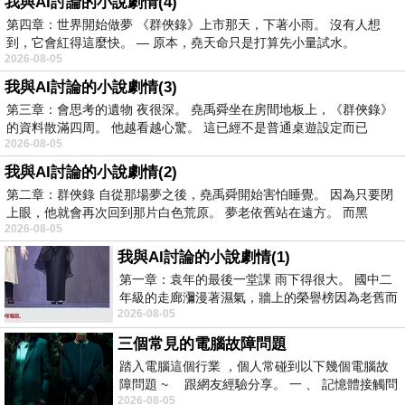
我與AI討論的小說劇情(4)
第四章：世界開始做夢 《群俠錄》上市那天，下著小雨。 沒有人想
到，它會紅得這麼快。 — 原本，堯天命只是打算先小量試水。
2026-08-05
我與AI討論的小說劇情(3)
第三章：會思考的遺物 夜很深。 堯禹舜坐在房間地板上，《群俠錄》
的資料散滿四周。 他越看越心驚。 這已經不是普通桌遊設定而已
2026-08-05
我與AI討論的小說劇情(2)
第二章：群俠錄 自從那場夢之後，堯禹舜開始害怕睡覺。 因為只要閉
上眼，他就會再次回到那片白色荒原。 夢老依舊站在遠方。 而黑
2026-08-05
我與AI討論的小說劇情(1)
第一章：袁年的最後一堂課 雨下得很大。 國中二
年級的走廊瀰漫著濕氣，牆上的榮譽榜因為老舊而
2026-08-05
微微捲起。 堯禹舜站在辦公室外，手
三個常見的電腦故障問題
踏入電腦這個行業 ，個人常碰到以下幾個電腦故
障問題 ~ 跟網友經驗分享。 一 、 記憶體接觸問
2026-08-05
題 : 記憶體即