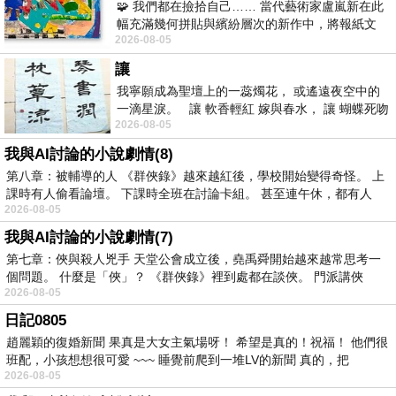
🧩 我們都在撿拾自己…… 當代藝術家盧嵐新在此
幅充滿幾何拼貼與繽紛層次的新作中，將報紙文
2026-08-05
字、彩色剪紙與明亮顏料層層
讓
我寧願成為聖壇上的一蕊燭花， 或遙遠夜空中的
一滴星淚。 讓 軟香輕紅 嫁與春水， 讓 蝴蝶死吻
2026-08-05
夏日最後一瓣玫瑰， 讓
我與AI討論的小說劇情(8)
第八章：被輔導的人 《群俠錄》越來越紅後，學校開始變得奇怪。 上
課時有人偷看論壇。 下課時全班在討論卡組。 甚至連午休，都有人
2026-08-05
我與AI討論的小說劇情(7)
第七章：俠與殺人兇手 天堂公會成立後，堯禹舜開始越來越常思考一
個問題。 什麼是「俠」？ 《群俠錄》裡到處都在談俠。 門派講俠
2026-08-05
日記0805
趙麗穎的復婚新聞 果真是大女主氣場呀！ 希望是真的！祝福！ 他們很
班配，小孩想想很可愛 ~~~ 睡覺前爬到一堆LV的新聞 真的，把
2026-08-05