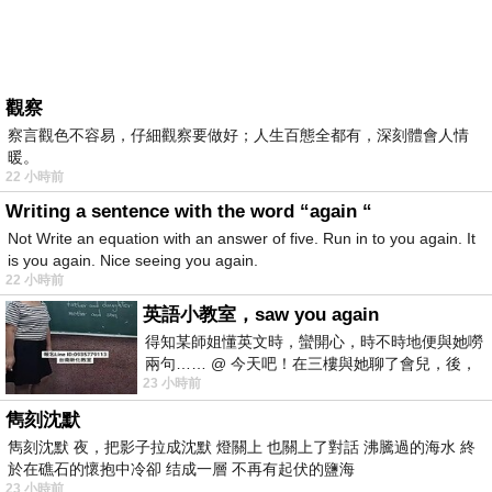
觀察
察言觀色不容易，仔細觀察要做好；人生百態全都有，深刻體會人情
暖。
22 小時前
Writing a sentence with the word “again “
Not Write an equation with an answer of five. Run in to you again. It
is you again. Nice seeing you again.
22 小時前
英語小教室，saw you again
得知某師姐懂英文時，蠻開心，時不時地便與她嘮
兩句…… @ 今天吧！在三樓與她聊了會兒，後，
23 小時前
下二樓居然又撞到她，於是
雋刻沈默
雋刻沈默 夜，把影子拉成沈默 燈關上 也關上了對話 沸騰過的海水 終
於在礁石的懷抱中冷卻 结成一層 不再有起伏的鹽海
23 小時前