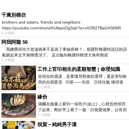
千萬別模仿
brothers and sisters, friends and neighbors
https://youtube.com/shorts/hUfepoOgSak?is=xX2f827BaG4S69iR
3 小時前
https
阿我阿龍 56
「我總覺得你大老遠跑來不是為了牽線搭橋？」龍疆對梅麗特說話的語
氣聽起來近乎無聊透頂了。 這次輪到梅麗特眺望大海和懸崖
4 小時前
工作上官印相生的柔順智慧 | 命理知識
你現在的退讓，是看懂局勢後的選擇，還是害怕衝
突的自我委屈 印星——包容、沉得住氣 懂得退
4 小時前
一步觀察，不會
緣份
偶爾在臉書上看到一張照片(如上)，心裡忽然明亮
了起來。剛好早上看了一篇「白痴愛做夢」台長寫
5 小時前
的貼文，在回顧年輕時瘋狂愛上
祝賀～純純男子漢