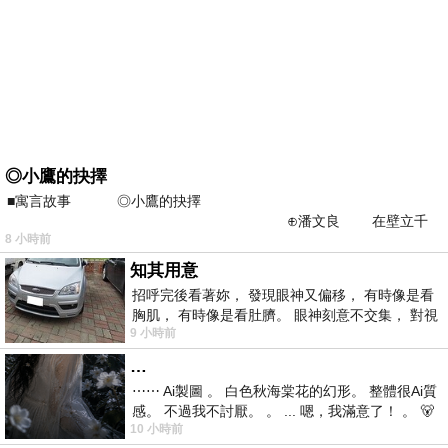
◎小鷹的抉擇
■寓言故事 ◎小鷹的抉擇
⊕潘文良 在壁立千
8 小時前
仞的懸崖上，有一座遮天蔽
知其用意
招呼完後看著妳， 發現眼神又偏移， 有時像是看
胸肌， 有時像是看肚臍。 眼神刻意不交集， 對視
9 小時前
視線不對齊， 讓我很難不
…
⋯⋯ Ai製圖 。 白色秋海棠花的幻形。 整體很Ai質
感。 不過我不討厭。 。 ... 嗯，我滿意了！ 。 🐻
10 小時前
昨中