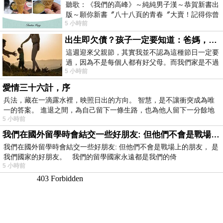
聽歌：《我們的高峰》～純純男子漢～恭賀新書出
版～願你新書〞八十八頁的青春〞大賣！記得你曾
5 小時前
經在我的版留言…「好讚的圖^^感覺大家
出生即欠債？孩子一定要知道：爸媽，其實我不欠你們
這週迎來父親節，其實我並不認為這種節日一定要
過，因為不是每個人都有好父母。而我們家是不過
5 小時前
節的，平時也沒什麼儀式感，生活趨近冷
愛情三十六計，序
兵法，藏在一滴露水裡，映照日出的方向。 智慧，是不讓衝突成為唯
一的答案。 進退之間，為自己留下一條生路，也為他人留下一分餘地
5 小時前
我們在國外留學時會結交一些好朋友: 但他們不會是戰場上的朋友
我們在國外留學時會結交一些好朋友: 但他們不會是戰場上的朋友， 是
我們國家的好朋友。 我們的留學國家永遠都是我們的倚
5 小時前