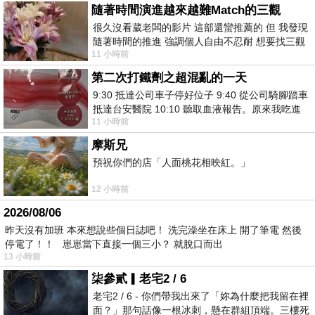
隨著時間演進越來越難Match的三觀
很久沒看葳老闆的影片 這部還蠻推薦的 但 我發現
隨著時間的推進 強調個人自由不忍耐 想要找三觀
11 小時前
接近的不要說對象 連朋友都超
第二次打鐵劑之超混亂的一天
9:30 抵達公司車子停好位子 9:40 從公司騎腳踏車
抵達台安醫院 10:10 聽取血液報告。原來我吃進
11 小時前
去的 B12 彌可保並非沒有吸收而是超
摩斯兄
預祝你們的店「人面桃花相映紅。」
12 小時前
2026/08/06
昨天沒有加班 本來想說些個日誌吧！ 洗完澡坐在床上 開了筆電 然後
停電了！！ 崽崽當下直接一個三小？ 就脫口而出
13 小時前
柒參貳▎老宅2 / 6
老宅2 / 6 - 你們帶我出來了「妳為什麼把我留在裡
面？」那句話像一根冰刺，懸在群組頂端。三樓死