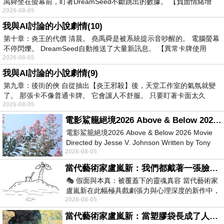
禹舜坐在螢幕前，盯著DreamSeed不斷跳出的數據。 【負面情緒增
2026-08-05
我與AI討論的小說劇情(10)
第十章：炎王的代價 清晨。 堯禹舜是被系統提示音吵醒的。 電腦螢幕
不停閃爍。 DreamSeed自動推送了大量新訊息。 【異常卡牌使用
2026-08-05
我與AI討論的小說劇情(9)
第九章：後街的俠 自從抽出【炎王邪殺】後，天堂工作室的氣氛就變
了。 那張卡不像普通卡牌。 它會讓人不舒服。 只要盯著卡面太久
2026-08-05
電影鯊籠絕境2026 Above & Below 2026 Movie
電影鯊籠絕境2026 Above & Below 2026 Movie
Directed by Jesse V. Johnson Written by Tony
2026-08-05
Giordano Starring Laura Maran
當代藝術家盧嵐新：我們都戴著一張臉，可真正的自己，總藏在那些被塗抹、被覆蓋的痕跡裡
🎭 假面與本真：被覆蓋下的靈魂真容 當代藝術家
盧嵐新在此幅極具戲劇張力與心理深度的新作中，
2026-08-05
運用質感豐富的紙材肌理、墨痕與大膽的
當代藝術家盧嵐新：當塑膠袋長成了人的模樣，我們的目光是否學會了放下偏見？