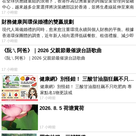
在全球供應鏈重組的浪潮下，香港作為亞洲重要的跨國企業管理與金融
中心，越來越多企業選擇將決策總部設於香港，並將生產線延伸至東南
17 小時前
財務健康與環保婚禮的雙贏規劃
現代人籌備婚禮的同時，愈來愈注重環境永續與個人財務的平衡。根據
香港環保團體的調查，近年新人傾向選擇低碳餐飲、租借禮服、減少即
17 小時前
《阮ㄟ阿爸》｜2026 父親節最催淚台語歌曲
《阮ㄟ阿爸》｜2026 父親節最催淚台語歌曲
17 小時前
健康網》別怪錯！ 三酸甘油脂狂飆不只吃肥肉 專家點名1物更該戒
健康網》別怪錯！ 三酸甘油脂狂飆不只吃肥肉 專
家點名1物更該戒
17 小時前
https://health.ltn.com.tw/article/breakingnews/55
2026. 8. 5 荷塘賞荷
17 小時前