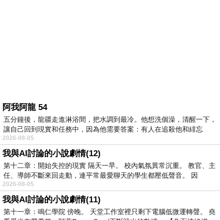
阿我阿龍 54
五分鐘後，龍疆走進淋浴間，把水調到最冷。他想洗個澡，清醒一下，
讓自己回到現實和任務中，因為他需要答案：有人在追殺他和緋忘
2026-08-05
我與AI討論的小說劇情(12)
第十二章：開始失控的現實 隔天一早。 校內氣氛異常沉重。 教官、主
任、導師不斷來回走動，連平常最愛聊天的學生都壓低聲音。 因
2026-08-05
我與AI討論的小說劇情(11)
第十一章：鳴仁學院 傍晚。 天堂工作室裡只剩下電腦低微運轉聲。 堯