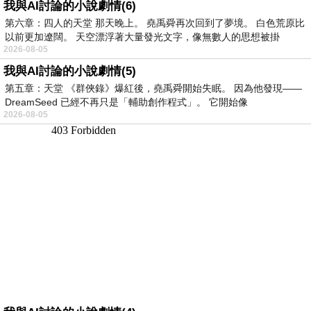
我與AI討論的小說劇情(6)
第六章：四人的天堂 那天晚上。 堯禹舜再次回到了夢境。 白色荒原比
以前更加遼闊。 天空漂浮著大量發光文字，像無數人的思想被掛
2026-08-05
我與AI討論的小說劇情(5)
第五章：天堂 《群俠錄》爆紅後，堯禹舜開始失眠。 因為他發現——
DreamSeed 已經不再只是「輔助創作程式」。 它開始像
2026-08-05