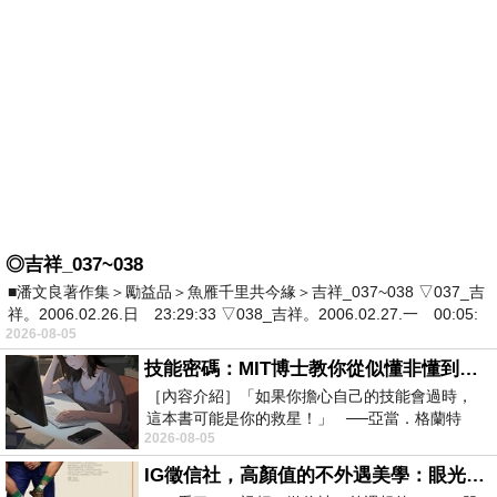
◎吉祥_037~038
■潘文良著作集＞勵益品＞魚雁千里共今緣＞吉祥_037~038 ▽037_吉
祥。2006.02.26.日 23:29:33 ▽038_吉祥。2006.02.27.一 00:05:
2026-08-05
技能密碼：MIT博士教你從似懂非懂到穩定輸出，把專業變事業的職能升級攻略 /麥特．比恩(容錯)
［內容介紹］「如果你擔心自己的技能會過時，
這本書可能是你的救星！」 ──亞當．格蘭特
2026-08-05
（Adam Grant），《
IG徵信社，高顏值的不外遇美學：眼光太高也是一種防禦，為了證明我長得好看，我決定一輩子不外遇！