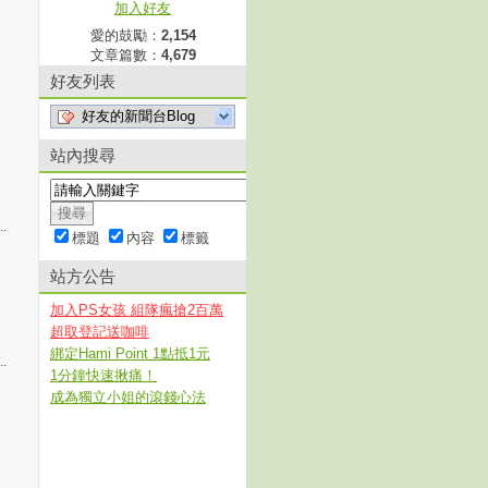
加入好友
愛的鼓勵：
2,154
文章篇數：
4,679
好友列表
好友的新聞台Blog
站內搜尋
.
標題
內容
標籤
站方公告
加入PS女孩 組隊瘋搶2百萬
超取登記送咖啡
綁定Hami Point 1點抵1元
.
1分鐘快速揪痛！
成為獨立小姐的滾錢心法