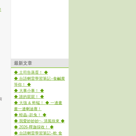
詳
最新文章
◆ 土司告蒸蛋！ ◆
◆ 台語喇雷學習筆記--食鹹糜
等你！ ◆
◆ 大事小事！ ◆
◆ 誰的屁屁！ ◆
前
◆ 大強 & 蚱蜢！ ◆ 一邊畫
畫一邊喇迪賽！
◆ 蝗蟲--趴兔！ ◆
◆ 我愛妙妙妙~- 清風徐來 ◆
◆ 2026-釋迦採收！ ◆
◆ 台語喇雷學習筆記--軟 食