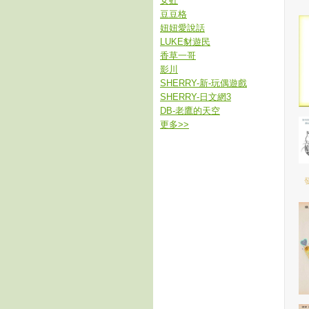
女虹
豆豆格
妞妞愛說話
LUKE豺遊民
香草一哥
影川
SHERRY-新-玩偶遊戲
SHERRY-日文網3
DB-老鷹的天空
更多
>>
發