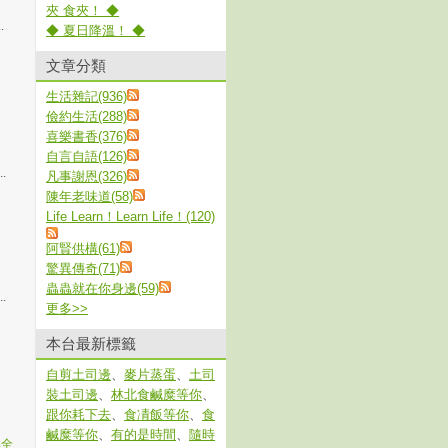
夾 食夾！ ◆
.
◆ 夏日降溫！ ◆
文章分類
生活雜記(936)
儉約生活(288)
喜樂書香(376)
自言自語(126)
.
凡事謝恩(326)
陳年老味道(58)
Life Learn！Learn Life！(120)
阿賢供構(61)
驚異傳奇(71)
蟲蟲就在你身邊(59)
.
更多
>>
本台最新標籤
自剪土司邊
、
麥片蒸蛋
、
土司
裝土司邊
、
林北食鹹糜等你
、
跟你耗下去
、
食凊飯等你
、
食
鹹糜等你
、
有的是時間
、
隨時
詳全