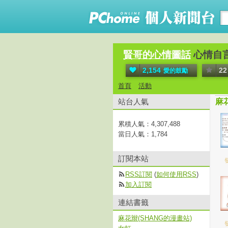
賢哥的心情圖話
心情自
2,154
22
愛的鼓勵
首頁
活動
站台人氣
麻
累積人氣：
4,307,488
當日人氣：
1,784
訂閱本站
發
RSS訂閱
(
如何使用RSS
)
加入訂閱
連結書籤
麻花辮(SHANG的漫畫站)
發