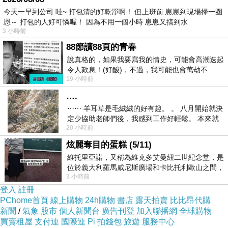
今天一早到公司 哇~ 打包清的好乾淨啊！ 但上班前 崽崽到現場掃一圈
恩～ 打包的人好可憐喔！ 因為不用一個小時 崽崽又搞到水
3 小時前
88節讀88頁的青春
說真格的，如果我要寫我的情史，可能會高潮迭起
令人歎息！(好酸)，不過，我可能也會萬劫不
19 小時前
復...，每天跪鍵盤還是被判了花心的罪
….
⋯⋯ 羊耳草是毛絨絨的好有趣。 。 八月開始就決
定少協助老師們後，我感到工作好輕鬆。 本來就
20 小時前
不是我的工作啊。 真
終於找到啦！幸好今天有營業
炫麗奪目的蛋糕 (5/11)
我們點了一個半張要自己吃，一個一張要給朋友
維托里亞諾，又稱為維克多艾曼紐二世紀念堂，是
位於義大利羅馬威尼斯廣場和卡比托利歐山之間，
3 小時前
用以紀念統一義大利統一後的的第一位國
登入
註冊
PChome首頁
線上購物
24h購物
書店
露天拍賣
比比昂代購
新聞
/
氣象
股市
個人新聞台
廣告刊登
加入聯播網
全球購物
買賣租屋
支付連
國際連
Pi 拍錢包
旅遊
服務中心