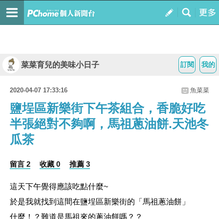
菜菜育兒的美味小日子
訂閱
我的
2020-04-07 17:33:16
魚菜菜
鹽埕區新樂街下午茶組合，香脆好吃
半張絕對不夠啊，馬祖蔥油餅.天池冬
瓜茶
留言 2
收藏 0
推薦 3
這天下午覺得應該吃點什麼~
於是我就找到這間在鹽埕區新樂街的
「馬祖蔥油餅」
什麼！？難道是馬祖來的蔥油餅嗎？？