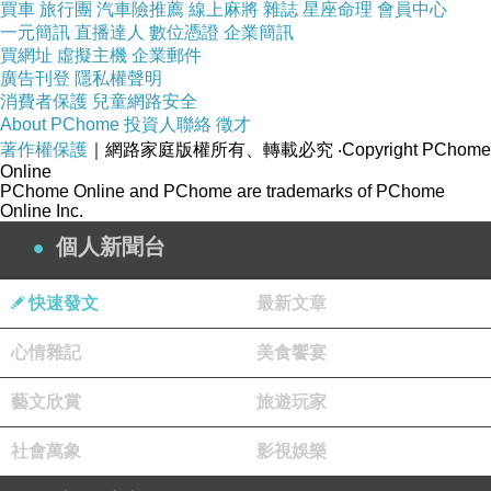
買車
旅行團
汽車險推薦
線上麻將
雜誌
星座命理
會員中心
一元簡訊
直播達人
數位憑證
企業簡訊
買網址
虛擬主機
企業郵件
廣告刊登
隱私權聲明
消費者保護
兒童網路安全
About PChome
投資人聯絡
徵才
著作權保護
｜網路家庭版權所有、轉載必究
‧Copyright PChome
Online
PChome Online and PChome are trademarks of PChome
Online Inc.
個人新聞台
快速發文
最新文章
心情雜記
美食饗宴
藝文欣賞
旅遊玩家
社會萬象
影視娛樂