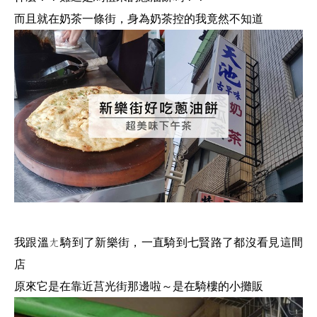
而且就在奶茶一條街，身為奶茶控的我竟然不知道
我跟溫ㄤ騎到了新樂街，一直騎到七賢路了都沒看見這間
店
原來它是在靠近莒光街那邊啦～是在騎樓的小攤販