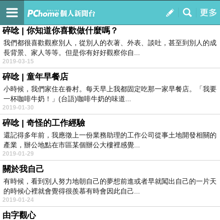
菜菜育兒的美味小日子
訂閱
我的
碎唸 | 你知道你喜歡做什麼嗎？
我們都很喜歡觀察別人，從別人的衣著、外表、談吐，甚至到別人的成
長背景、家人等等。但是你有好好觀察你自...
2019-03-15
碎唸 | 童年早餐店
小時候，我們家住在眷村。每天早上我都固定吃那一家早餐店。「我要
一杯咖啡牛奶！」(台語)咖啡牛奶的味道...
2019-01-30
碎唸 | 奇怪的工作經驗
還記得多年前，我應徵上一份業務助理的工作公司從事土地開發相關的
產業，辦公地點在市區某個辦公大樓裡感覺...
2019-01-29
關於我自己
有時候，看到別人努力地朝自己的夢想前進或者早就闖出自己的一片天
的時候心裡就會覺得很羨慕有時會因此自己...
2019-01-24
由字觀心