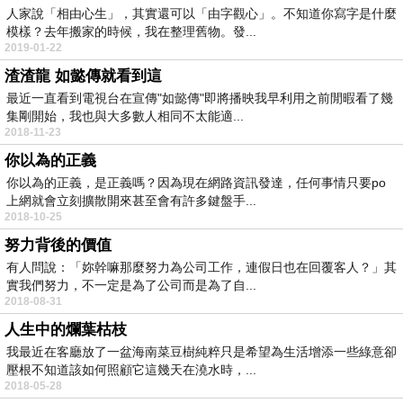
人家說「相由心生」，其實還可以「由字觀心」。不知道你寫字是什麼
模樣？去年搬家的時候，我在整理舊物。發...
2019-01-22
渣渣龍 如懿傳就看到這
最近一直看到電視台在宣傳"如懿傳"即將播映我早利用之前閒暇看了幾
集剛開始，我也與大多數人相同不太能適...
2018-11-23
你以為的正義
你以為的正義，是正義嗎？因為現在網路資訊發達，任何事情只要po
上網就會立刻擴散開來甚至會有許多鍵盤手...
2018-10-25
努力背後的價值
有人問說：「妳幹嘛那麼努力為公司工作，連假日也在回覆客人？」其
實我們努力，不一定是為了公司而是為了自...
2018-08-31
人生中的爛葉枯枝
我最近在客廳放了一盆海南菜豆樹純粹只是希望為生活增添一些綠意卻
壓根不知道該如何照顧它這幾天在澆水時，...
2018-05-28