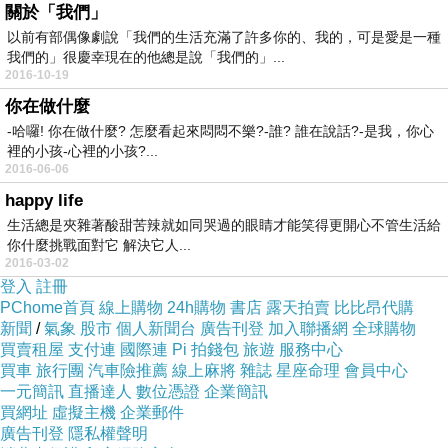
關於「我們」
以前有部偶像劇說「我們的生活充滿了許多你的、我的，可是愛是一種
我們的」很慶幸現在的他總是說「我們的」...
2016-10-19
你在做什麼
-哈囉! 你在做什麼? 怎麼看起來悶悶不樂?-誰? 誰在說話?-是我，你心
裡的小孩-心裡的小孩?...
2016-06-06
happy life
生活總是夾雜著酸甜苦辣就如同哭過的眼睛才能笑得更開心不管生活給
你什麼挑戰面對它 解決它人...
2016-03-02
登入
註冊
PChome首頁
線上購物
24h購物
書店
露天拍賣
比比昂代購
新聞
/
氣象
股市
個人新聞台
廣告刊登
加入聯播網
全球購物
買賣租屋
支付連
國際連
Pi 拍錢包
旅遊
服務中心
買車
旅行團
汽車險推薦
線上麻將
雜誌
星座命理
會員中心
一元簡訊
直播達人
數位憑證
企業簡訊
買網址
虛擬主機
企業郵件
廣告刊登
隱私權聲明