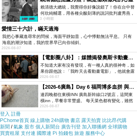
賴清德大總統，我覺得你好像說錯了！你在台中替
何欣純輔選，用各種尖酸刻薄的說詞批判盧秀燕，
最傻的是，妳已經走到了彼岸，
3 小時前
罵她施政滿意度輸給陳其邁，甚至還說盧
但我仍然記得，妳曾經給我的認真與溫柔。
愛情三十六計，瞞天過海
我把心事藏進尋常的問候，海面平靜如昔，心中悸動無法平息。 只有
海底的潮汐知道，我的世界早已向你傾斜。
永遠珍藏。
2026-08-07
【電影圈八卦】：媒體揭發奧斯卡動畫項目投票醜聞！好萊塢為什麼看不起動畫電影？
不知道大家有沒有發現，有一種人真的很神奇，如
果你跟他說：「我昨天去看動畫電影」，他就會露
2026-08-07
出一種慈祥的微笑，然後問你是不是陪小
Cyberangel
【2026-6廣島】Day 6 福岡博多血拼 與機場接送少年司機深夜對談
連四晚都住東橫INN 廣島新幹線口2號店，這間東
橫inn，早餐非常豐盛。 每天菜色都有變化，雖然
Corrupt binary codes infecting my mind
2026-08-07
看到工作人員拿出料理包加熱，但
登入
註冊
PChome首頁
線上購物
24h購物
書店
露天拍賣
比比昂代購
perform invocation with numbing freeze.
新聞
/
氣象
股市
個人新聞台
廣告刊登
加入聯播網
全球購物
買賣租屋
支付連
國際連
Pi 拍錢包
旅遊
服務中心