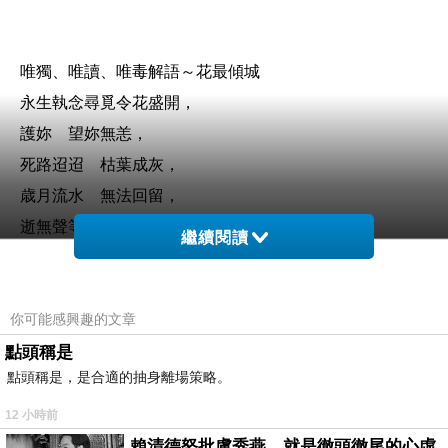
唯獨、唯讀、唯毒解語～花最傾城
永生執念尋覓令花盛開，
護妳 望妳無恙，
死路迢迢 枯葉成灰，
歳月流水 無法回留，
逝無聲等成空 無望，
繼續閱讀
彼岸 花、葉 永不相見
了悟破碎，
天心月圓。
你可能感興趣的文章
點頭稱是
點頭稱是，是合適的抽身離場策略。
12 小時前
妳的祝福，我的成全。
賴清德怒批盧秀燕，就是徹頭徹尾的心虛