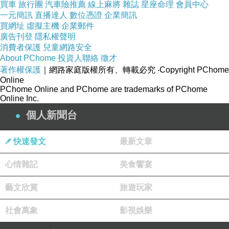
買車
旅行團
汽車險推薦
線上麻將
雜誌
星座命理
會員中心
一元簡訊
直播達人
數位憑證
企業簡訊
Querying for a variable and seizing the time
買網址
虛擬主機
企業郵件
廣告刊登
隱私權聲明
消費者保護
兒童網路安全
to recompile and trigger my destiny.
About PChome
投資人聯絡
徵才
著作權保護
｜網路家庭版權所有、轉載必究
‧Copyright PChome
Online
Though my wings’ve been bloodstained and could never
PChome Online and PChome are trademarks of PChome
Online Inc.
rid.
個人新聞台
I'll try hard to soar to the heaven I dreamed.
快速發文
最新文章
There is no "exception" in this library
心情雜記
美食饗宴
藝文欣賞
旅遊玩家
for I know I will always go with you.
社會萬象
影視娛樂